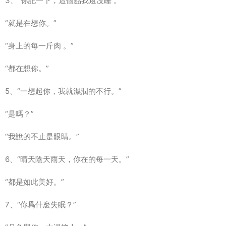
3、“你記一下，這個點我還沒睡 。”
“就是在想你。”
“身上的每一斤肉 。”
“都在想你。”
5、“一想起你，我就濕潤的不行。”
“是嗎？”
“我說的不止是眼睛。”
6、“晴天陰天雨天，你在的每一天。”
“都是如此美好。”
7、“你爲什麽失眠？”