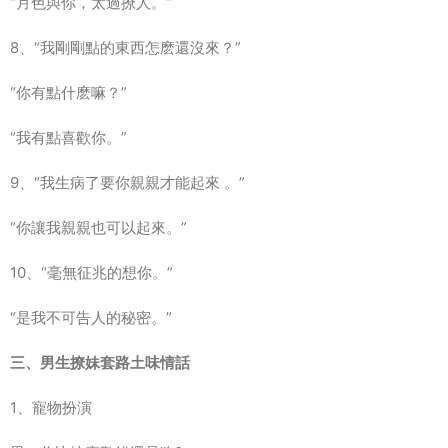
“月色與你，太過撩人。”
8、“我剛剛點的東西怎麽還沒來？”
“你有點什麽嘛？”
“我有點喜歡你。”
9、“我生病了要你親親才能起來 。”
“你讓我親親也可以起來。”
10、“毫無征兆的想你。”
“是我不可告人的秘密。”
三、男生撩妹套路土味情話
1、寵物扮演