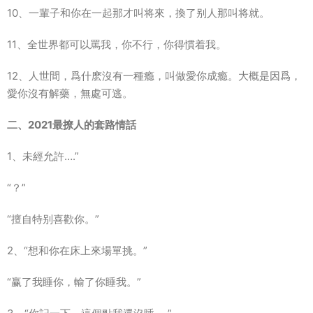
10、一輩子和你在一起那才叫将來，換了别人那叫将就。
11、全世界都可以罵我，你不行，你得慣着我。
12、人世間，爲什麽沒有一種瘾，叫做愛你成瘾。大概是因爲，
愛你沒有解藥，無處可逃。
二、2021最撩人的套路情話
1、未經允許….”
“？”
“擅自特别喜歡你。”
2、“想和你在床上來場單挑。”
“赢了我睡你，輸了你睡我。”