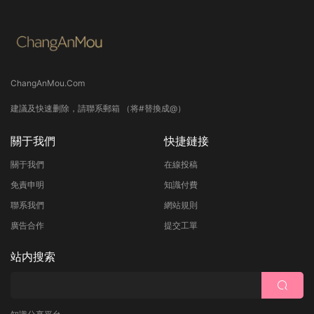
ChangAnMou.Com
建議及快速删除，請聯系郵箱 （将#替換成@）
關于我們
快捷鏈接
關于我們
在線投稿
免責申明
知識付費
聯系我們
網站規則
廣告合作
提交工單
站内搜索