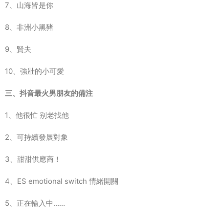
7、山海皆是你
8、非洲小黑豬
9、賢夫
10、強壯的小可愛
三、抖音最火男朋友的備注
1、他很忙 别老找他
2、可持續發展對象
3、甜甜供應商！
4、ES emotional switch 情緒開關
5、正在輸入中……