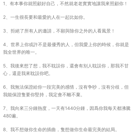
1、有本事你就照顧好自己，不然就老老實實地讓我來照顧你！
2、一生很長要和最愛的人在一起比如你。
3、拒絕了所有人的邀請，不願與除你之外的人看風景！
4、世界上你或許不是最優秀的人，但我愛上你的時候，你就是
我全世界的唯一。
5、我後來想了想，我不耽誤你，還會有别人耽誤你，那我不甘
心，還是我來耽誤你吧。
6、我無法保證給你一段完美的感情，沒有争吵，沒有分歧，但
我能保證隻要你堅持，我定會不離不棄。
7、我向來三分鍾熱度，一天有1440分鍾，因爲你我每天都沸騰
480遍。
8、我不想做你生命的插曲，隻想做你生命最完美的結局。