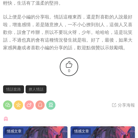
輕快，生活有了溫柔的堅持。
以上便是小編的分享啦。情話這種東西，還是對喜歡的人說最好
啦，增進感情，若是随意撩人，一不小心撩到别人，這個人又喜
歡你，誤會了咋辦，所以不要玩火呀，少年。哈哈哈，這是玩笑
話，不過也真的會有這種情況發生就是啦。好了，最後，如果大
家感興趣或者喜歡小編的分享的話，歡迎點個贊以示鼓勵哦。
0
情話套路
撩人情話
分享海報
猜你喜歡
情感文章
情感文章