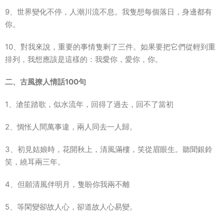
9、世界變化不停，人潮川流不息。我隻想每個落日，身邊都有
你。
10、對我來說，重要的事情隻剩了三件。如果要把它們從輕到重
排列，我想應該是這樣的：我愛你，愛你，你。
二、古風撩人情話100句
1、滄笙踏歌，似水流年，回得了過去，回不了當初
2、惆怅人間萬事違，兩人同去一人歸。
3、初見姑娘時，花開秋上，清風滿樓，笑從眉眼生。聽聞銀鈴
笑，繞耳兩三年。
4、但願清風伴明月，隻盼你我兩不離
5、等閑變卻故人心，卻道故人心易變。