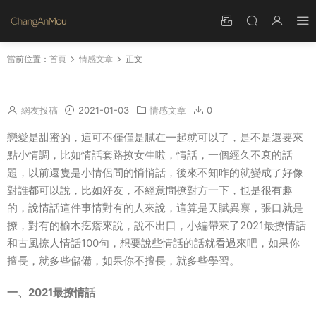
當前位置：
首頁
情感文章
正文
2021最撩情話 古風撩人情話100句
網友投稿
2021-01-03
情感文章
0
戀愛是甜蜜的，這可不僅僅是膩在一起就可以了，是不是還要來
點小情調，比如情話套路撩女生啦，情話，一個經久不衰的話
題，以前還隻是小情侶間的悄悄話，後來不知咋的就變成了好像
對誰都可以說，比如好友，不經意間撩對方一下，也是很有趣
的，說情話這件事情對有的人來說，這算是天賦異禀，張口就是
撩，對有的榆木疙瘩來說，說不出口，小編帶來了2021最撩情話
和古風撩人情話100句，想要說些情話的話就看過來吧，如果你
擅長，就多些儲備，如果你不擅長，就多些學習。
一、2021最撩情話