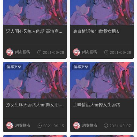
逗人開心又撩人的話 高情商的
表白情話短句做我女朋友
暖心句子
網友投稿
網友投稿
2021-09-26
2021-09-26
情感文章
情感文章
撩女生聊天套路大全 向女朋友
土味情話大全撩女生套路
表白的情話
網友投稿
網友投稿
2021-09-15
2021-09-07