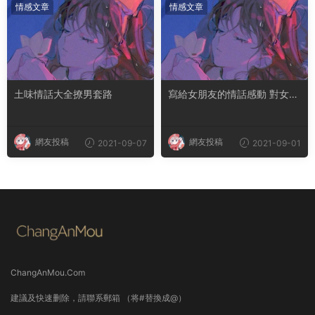
情感文章
情感文章
土味情話大全撩男套路
寫給女朋友的情話感動 對女朋
友說的話真心話
網友投稿
網友投稿
2021-09-07
2021-09-01
ChangAnMou.Com
建議及快速删除，請聯系郵箱 （将#替換成@）