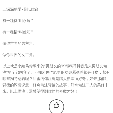
﹏深深的愛•足以緻命ゝ
有一種愛”叫永遠™
有一種情”叫虛幻™
做你世界的男主角。
做你世界的女主角。
以上就是小編爲你帶來的“男朋友的99種稱呼抖音最火男朋友備
注”的全部内容了。不知道你們給男朋友專屬稱呼都是什麽，都有
哪些獨特意義呢？甜蜜的備注總是讓人羨慕而好奇，好奇那備注
背後的深情深意，好奇備注背後的故事，好奇備注二人的美好未
來。以上備注，還希望得到你們的喜歡才好！
0