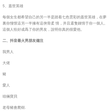
5、蓋世英雄
每個女生都希望自己的另一半是踏着七色雲彩的蓋世英雄，在夢
裏你憧憬這另一半擁有這俠骨柔 情，并且還隻鍾情于你一個人。
這個人恰好成爲了你的男友，說明你真的很愛他。
二、抖音最火男朋友備注
我男人
大佬
豬
愛人
咱倆寶貝
老母豬會爬樹.