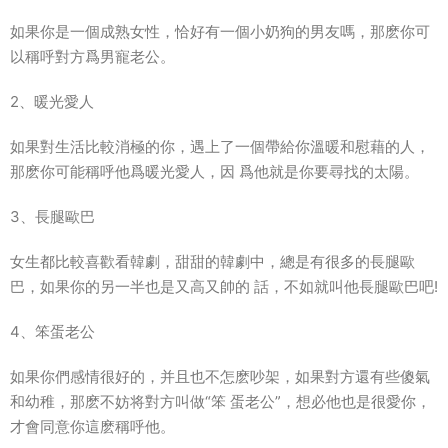
如果你是一個成熟女性，恰好有一個小奶狗的男友嗎，那麽你可
以稱呼對方爲男寵老公。
2、暖光愛人
如果對生活比較消極的你，遇上了一個帶給你溫暖和慰藉的人，
那麽你可能稱呼他爲暖光愛人，因 爲他就是你要尋找的太陽。
3、長腿歐巴
女生都比較喜歡看韓劇，甜甜的韓劇中，總是有很多的長腿歐
巴，如果你的另一半也是又高又帥的 話，不如就叫他長腿歐巴吧!
4、笨蛋老公
如果你們感情很好的，并且也不怎麽吵架，如果對方還有些傻氣
和幼稚，那麽不妨将對方叫做“笨 蛋老公”，想必他也是很愛你，
才會同意你這麽稱呼他。