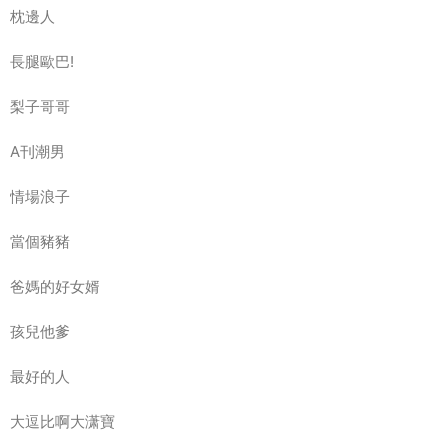
枕邊人
長腿歐巴!
梨子哥哥
A刊潮男
情場浪子
當個豬豬
爸媽的好女婿
孩兒他爹
最好的人
大逗比啊大潇寶