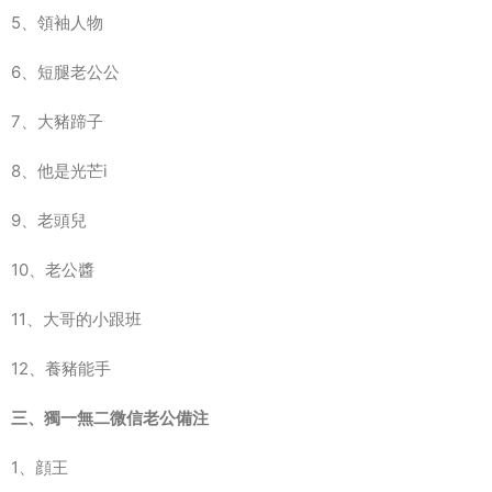
5、領袖人物
6、短腿老公公
7、大豬蹄子
8、他是光芒i
9、老頭兒
10、老公醬
11、大哥的小跟班
12、養豬能手
三、獨一無二微信老公備注
1、顔王