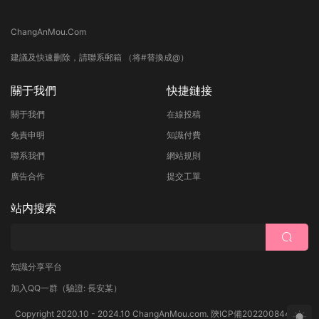
ChangAnMou.Com
建議及快速删除，請聯系郵箱 （将#替換成@）
關于我們
快捷鏈接
關于我們
在線投稿
免責申明
知識付費
聯系我們
網站規則
廣告合作
提交工單
站内搜索
知識分享平台
加入QQ一群
（驗證: 長安某）
Copyright 2020.10 - 2024.10 ChangAnMou.com.
陝ICP備2022008444号