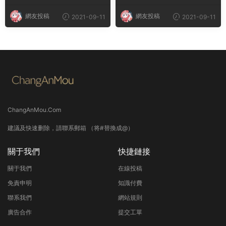
網友投稿
網友投稿
2021-09-11
2021-09-11
ChangAnMou.Com
建議及快速删除，請聯系郵箱 （将#替換成@）
關于我們
快捷鏈接
關于我們
在線投稿
免責申明
知識付費
聯系我們
網站規則
廣告合作
提交工單