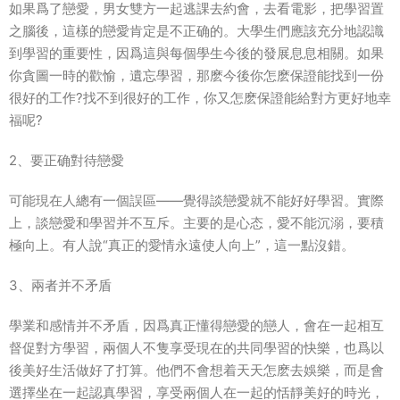
如果爲了戀愛，男女雙方一起逃課去約會，去看電影，把學習置
之腦後，這樣的戀愛肯定是不正确的。大學生們應該充分地認識
到學習的重要性，因爲這與每個學生今後的發展息息相關。如果
你貪圖一時的歡愉，遺忘學習，那麽今後你怎麽保證能找到一份
很好的工作?找不到很好的工作，你又怎麽保證能給對方更好地幸
福呢?
2、要正确對待戀愛
可能現在人總有一個誤區——覺得談戀愛就不能好好學習。實際
上，談戀愛和學習并不互斥。主要的是心态，愛不能沉溺，要積
極向上。有人說“真正的愛情永遠使人向上”，這一點沒錯。
3、兩者并不矛盾
學業和感情并不矛盾，因爲真正懂得戀愛的戀人，會在一起相互
督促對方學習，兩個人不隻享受現在的共同學習的快樂，也爲以
後美好生活做好了打算。他們不會想着天天怎麽去娛樂，而是會
選擇坐在一起認真學習，享受兩個人在一起的恬靜美好的時光，