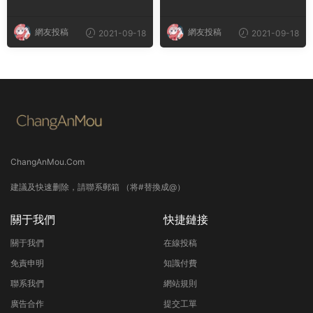
網友投稿
網友投稿
2021-09-18
2021-09-18
ChangAnMou.Com
建議及快速删除，請聯系郵箱 （将#替換成@）
關于我們
快捷鏈接
關于我們
在線投稿
免責申明
知識付費
聯系我們
網站規則
廣告合作
提交工單