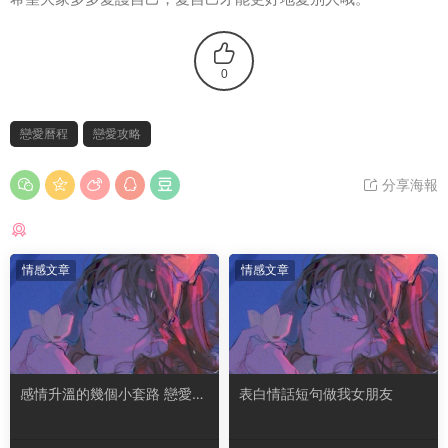
0
戀愛曆程
戀愛攻略
分享海報
猜你喜歡
情感文章
情感文章
感情升溫的幾個小套路 戀愛冷
表白情話短句做我女朋友
淡期怎麽聊天