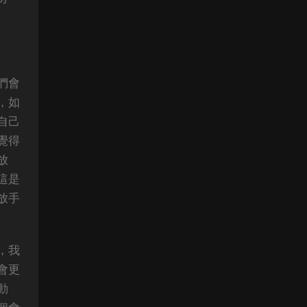
們會
，如
自己
覺得
放
這是
放手
，我
會更
動