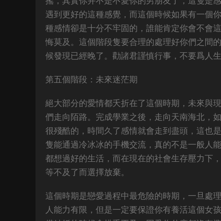
搖，其實你并不是不愛你的男朋友了，這隻是
遇到更好的這種感覺，而這個時候如果有一個
種感情卻是十分不牢固的，誰能肯定你會不會
悔莫及。這個階段隻要合理的處理好你們之間
候發現已經晚了。勸諸君謹慎行事，不要爲人
第五個階段：未來迷茫期
絕大部分的愛情都夭折在了這個時期，未來與
們走向陌路。完成學業之後，走向天南海北，
很殘酷的，時間久了感情就會走到盡頭，這也
隻能通過冷冰冰的手機交流，真的不是一般人
都想過好的生活，而在現在的社會生存壓力下
等不及了而選擇放棄。
這個時期是戀愛過程中最危險的時期，一旦處
人能力有限，但是一定要保證你有養活這個女