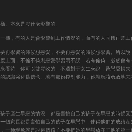
一樣。本來是沒什麽影響的。
了一樣，有的人是會影響到工作情況的，而有的人同樣正常工
不要再學習的時候想戀愛，不要再戀愛的時候想學習。所以說
态度上面，不偏不倚則戀愛學習兩不誤，若有偏倚，必然會有
情來看待，你可以雙豐收的。不過對于女生來說，爲戀愛損失
系的認識強化爲信念。若有那份控制能力，你就應該勇敢地去
的孩子産生早戀的情況，都是害怕自己的孩子在早戀的時候受
每一個家長都是害怕自己的孩子在早戀中，使得他們的成績産
的，一種現象就是說這個孩子不要把她的早戀放在了他的第一