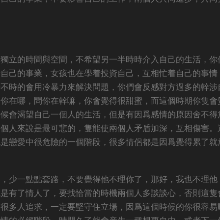
由獨立的時間與空間，不希望另一半時時介入自己的生活，你
着自己的事業，女孩也在學着投資自己，互相忙着自己的事情
時不時的會用冷暴力來解決問題，你們會反感對方過多的幹涉
問你在哪，問你在幹嘛，你會覺得很甜蜜，而這個時期你隻會
時候會渴望自己一個人的生活，但是有因爲感情的原因舍不得
兩個人來說是最可悲的，隻能使兩個人矛盾加深，互相傷害。
也是戀愛中很危險的一個階段，很多情侶都是因爲覺得累了就
容，少一點點套路，不要覺得他不理你了，那好，我也不理他
就是有了情人了，要找恰當的時機兩個人多談談心，否則這隻
有很多人追求，一定要堅守住立場，因爲這個時候的你很容易