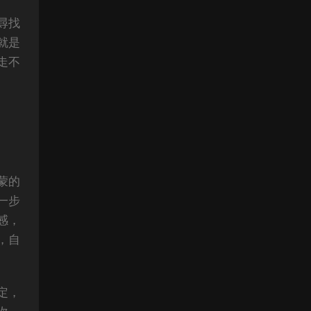
尋找
就是
走不
蒙的
一步
感，
，自
定，