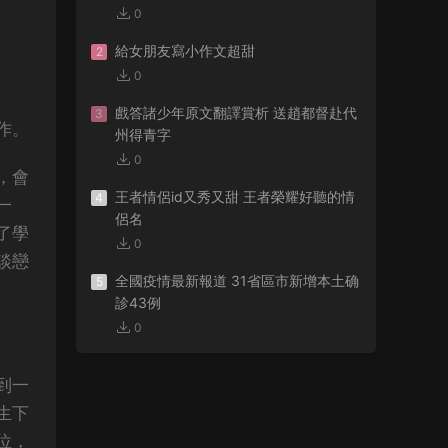
0
給女朋友寫小作文超甜
2
0
戲答諸少年原文翻譯賞析 送趙都督赴代
3
作。
州得青字
0
，會
王者情侶id又秀又甜 王者榮耀好聽的情
4
一
侶名
了學
0
談戀
全國疫情最新報道 31省區市新增本土确
5
診43例
0
到一
生下
位，