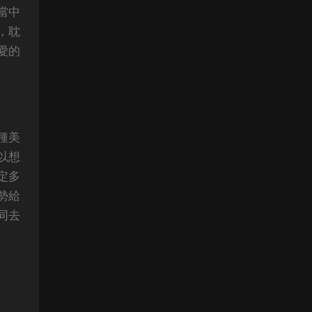
當中
，耽
愛的
種美
以想
定多
勢給
同去