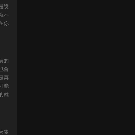
是說
就不
在你
前的
也會
是莫
可能
的就
來隻