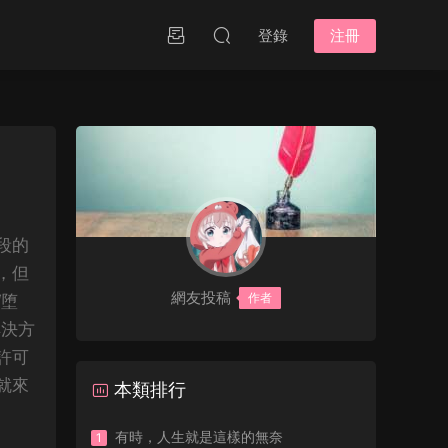
登錄
注冊
段的
，但
網友投稿
作者
“堕
解決方
許可
就來
本類排行
有時，人生就是這樣的無奈
1