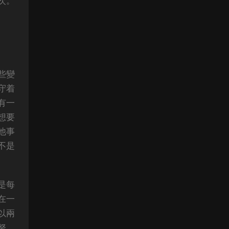
次。
些變
守着
有一
想要
他事
不是
是每
在一
以兩
努