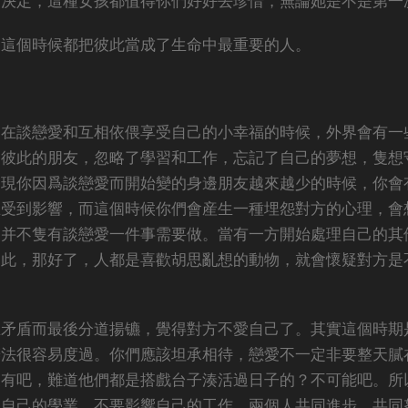
的決定，這種女孩都值得你們好好去珍惜，無論她是不是第一
，這個時候都把彼此當成了生命中最重要的人。
用在談戀愛和互相依偎享受自己的小幸福的時候，外界會有一
邊彼此的朋友，忽略了學習和工作，忘記了自己的夢想，隻想
發現你因爲談戀愛而開始變的身邊朋友越來越少的時候，你會
在受到影響，而這個時候你們會産生一種埋怨對方的心理，會
中并不隻有談戀愛一件事需要做。當有一方開始處理自己的其
如此，那好了，人都是喜歡胡思亂想的動物，就會懷疑對方是
生矛盾而最後分道揚镳，覺得對方不愛自己了。其實這個時期
辦法很容易度過。你們應該坦承相待，戀愛不一定非要整天膩
沒有吧，難道他們都是搭戲台子湊活過日子的？不可能吧。所
廢自己的學業，不要影響自己的工作，兩個人共同進步，共同