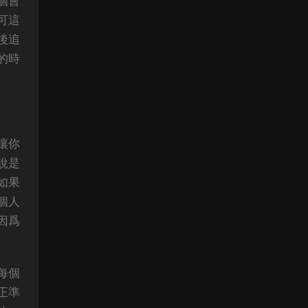
個會
可這
後追
的時
讓你
說是
如果
個人
因爲
每個
正準