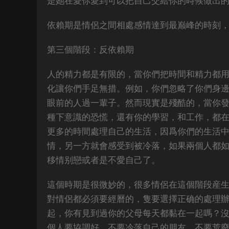
是她在愛你愛到可以把自己交給你的時候做出
依賴期是情侶之間相處感情達到最巅峰的時刻
第三個階段：反依賴期
人的精力都是有限的，當你們把時間和精力都
化讓你們手足無措。例如，你們忽略了你們身
眼前的人過一輩子。然而現實是殘酷的，當你
種下意識的恐慌，還有你的學習，和工作，都
更多的時間處理自己的生活，因爲你們的生活
情，另一方就會感受到被冷落，如果兩個人都
移情别戀或者是不愛自己了。
這個時期是很微妙的，很多情侶在這個階段産
對情侶都必須要經曆的，隻要選擇正确的處理
起，你有見到過你的父母每天都黏在一起嗎？
個人要協調好，不要冷落自己的朋友，不要荒