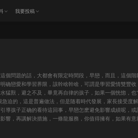
料
我要投稿
說這個問題的話，大都會有限定時間段，早戀，而且，這個階
分明确戀愛和學習界限，該幹啥幹啥，可謂是學習愛情雙豐收
水猛獸，避之不及，畢竟再自律的孩子，如果一個恍惚，也
很急迫的，這是普遍做法，但是随着時代發展，家長接受度
何引導孩子正确的看待這回事，早戀怎麽避免影響成績呢，或
會影響，再講解決措施，一條龍服務，你值得擁有，如果有意