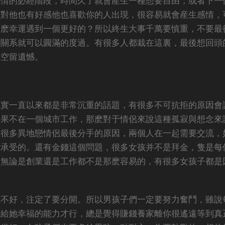
感情的必經階段，時間久了就會産生一種想要自由，或者下一
你對他也有好感他也喜歡你的人出現，很容易就會産生感情，
這麽幸運遇到一個更好的？所以終生大事千萬要慎重，不要最
的關系就可以圓滿的度過。有很多人都栽在這裏，最後想回頭
生空留遺憾。
現實一直以來都是非常沉重的話題，有很多不可抗拒的原因會
如果不在一個城市工作，那麽對于情侶來說這種孤寂與想念來
是很多異地戀情侶最後分手的原因，兩個人在一起需要交流，
能承受的。還有金錢這個問題，很多女孩并不是拜金，隻是每
，無論是創業還是工作都不是那麽容易的，有很多女孩子都是
理不好，注定了要分開。所以男孩子們一定要努力奮鬥，雖說
孩給她幸福的能力才行，總是覺得賺錢養家離你很遙遠等到真