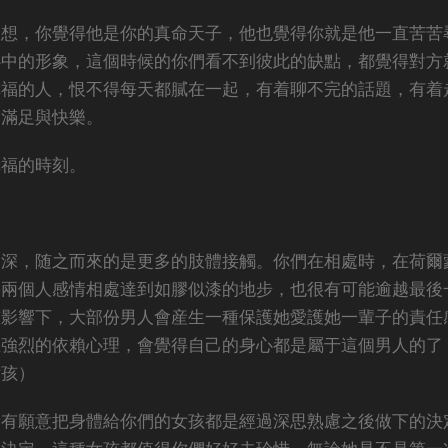
幻想，你覺得他是你的真命天子，他也覺得你就是他一直苦苦
心中的形象，這個時候的你們看不到彼此的缺點，都覺得對方
幸福的人，恨不得每天都膩在一起，有着聊不完的話題，有着
比滿足與快樂。
幸福的時刻。
加深，随之而來的是更多的肢體接觸。你們在相處時，在荷爾
果兩個人感情相處達到如膠似漆的地步，也很有可能逾越最後
重影響下，大部份男人會産生一種保護她愛護她一輩子的責任
生強烈的依賴心理，會覺得自己的身心都是屬于這個男人的了
女孩）
所有願意把身體給你們的女孩都是經過深思熟慮之後做下的決