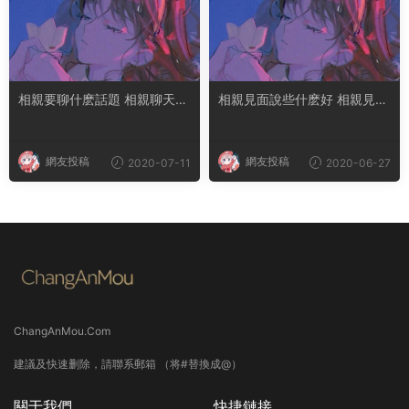
相親要聊什麽話題 相親聊天話
相親見面說些什麽好 相親見面
題大全
後怎麽判斷對方喜歡你
網友投稿
網友投稿
2020-07-11
2020-06-27
ChangAnMou.Com
建議及快速删除，請聯系郵箱 （将#替換成@）
關于我們
快捷鏈接