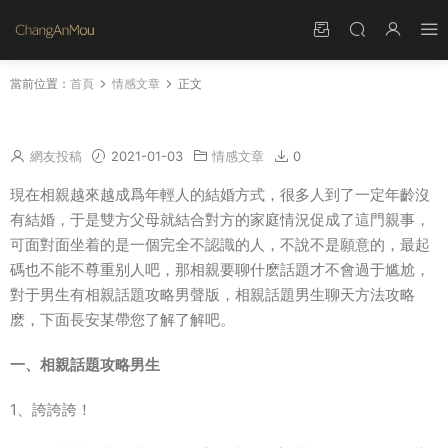
當前位置：
首頁
情感文章
正文
相親話題攻略男生 相親話題男生聊天
網友投稿
2021-01-03
情感文章
0
現在相親越來越成爲年輕人的結婚方式，很多人到了一定年齡沒
有結婚，于是雙方父母就結合對方的家庭情況促成了這門親事，
可面對面坐着的是一個完全不認識的人，不說不是願意的，最起
碼也不能不尊重别人吧，那相親要聊什麽話題才不會過于尴尬，
對于男生有相親話題攻略男聲版，相親話題男生聊天方法攻略
麽，下面長安某帶您了解了解吧。
一、相親話題攻略男生
1、誇誇誇！