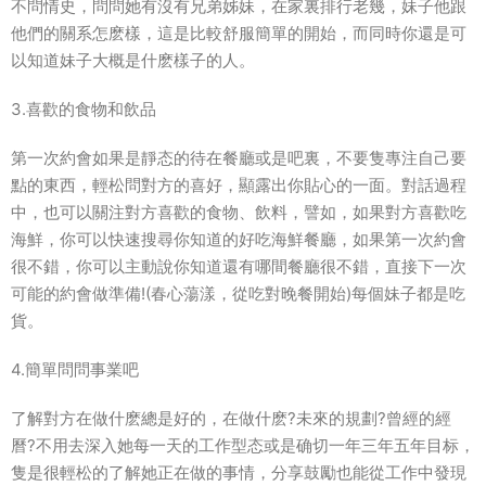
不問情史，問問她有沒有兄弟姊妹，在家裏排行老幾，妹子他跟
他們的關系怎麽樣，這是比較舒服簡單的開始，而同時你還是可
以知道妹子大概是什麽樣子的人。
3.喜歡的食物和飲品
第一次約會如果是靜态的待在餐廳或是吧裏，不要隻專注自己要
點的東西，輕松問對方的喜好，顯露出你貼心的一面。對話過程
中，也可以關注對方喜歡的食物、飲料，譬如，如果對方喜歡吃
海鮮，你可以快速搜尋你知道的好吃海鮮餐廳，如果第一次約會
很不錯，你可以主動說你知道還有哪間餐廳很不錯，直接下一次
可能的約會做準備!(春心蕩漾，從吃對晚餐開始)每個妹子都是吃
貨。
4.簡單問問事業吧
了解對方在做什麽總是好的，在做什麽?未來的規劃?曾經的經
曆?不用去深入她每一天的工作型态或是确切一年三年五年目标，
隻是很輕松的了解她正在做的事情，分享鼓勵也能從工作中發現