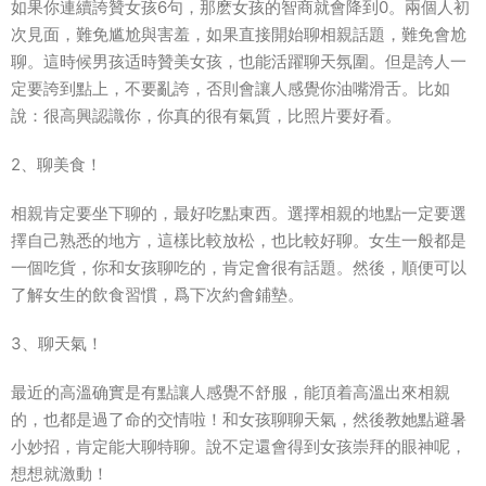
如果你連續誇贊女孩6句，那麽女孩的智商就會降到0。兩個人初
次見面，難免尴尬與害羞，如果直接開始聊相親話題，難免會尬
聊。這時候男孩适時贊美女孩，也能活躍聊天氛圍。但是誇人一
定要誇到點上，不要亂誇，否則會讓人感覺你油嘴滑舌。比如
說：很高興認識你，你真的很有氣質，比照片要好看。
2、聊美食！
相親肯定要坐下聊的，最好吃點東西。選擇相親的地點一定要選
擇自己熟悉的地方，這樣比較放松，也比較好聊。女生一般都是
一個吃貨，你和女孩聊吃的，肯定會很有話題。然後，順便可以
了解女生的飲食習慣，爲下次約會鋪墊。
3、聊天氣！
最近的高溫确實是有點讓人感覺不舒服，能頂着高溫出來相親
的，也都是過了命的交情啦！和女孩聊聊天氣，然後教她點避暑
小妙招，肯定能大聊特聊。說不定還會得到女孩崇拜的眼神呢，
想想就激動！