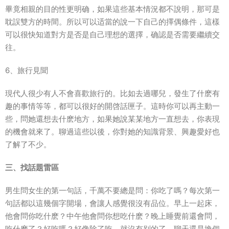
畢竟相親的目的性更明确，如果這些基本情況都不說明，那可是
耽誤雙方的時間。所以可以适當的說一下自己的擇偶條件，這樣
可以很快知道對方是否是自己理想的選擇，确認是否需要繼續交
往。
6、旅行見聞
現代人很少有人不會喜歡旅行的。比如去過哪兒，發生了什麽有
趣的事情等等，都可以很好的開啓話匣子。這時你可以再主動一
些，問她還想去什麽地方，如果她說某某地方一直想去，你表現
的機會就來了。聊過這些以後，你對她的知識背景、興趣愛好也
了解了不少。
三、找話題雷區
男生問女生的第一句話，千萬不要總是問：你吃了嗎？每次第一
句話都以這幾個字開場，會讓人感覺很沒有品位。早上一起床，
他會問你吃什麽？中午他會問你想吃什麽？晚上睡覺前還會問，
吃什麽了？好吃嗎？好像除了吃，就沒有别的了。聊天還是換個