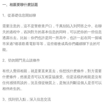
一、相親要聊什麽話題
1、從基礎信息開始聊
需要注意的，這不是警察查戶口，千萬别陷入到問答之中。在聊
天的過程中，咨詢對方的基本信息的同時，可以把你的一些信息
透露出去。比如：你們也許是同一所高中，也許一起在同一個城
市呆過?都喜歡看電影等等，這些都會成爲你們繼續聊下去的可
能。
2、切勿開門見山談條件
有些人覺得相親，就是要直來直去，你想找什麽條件，對方需要
什麽條件，然後是否可以互相妥協接受。但是這樣的相親是沒有
任何感情而談的，況且僅從物質上，是無法判斷這個人是否可以
相伴終生的。
3、找到切入點，深入信息交流