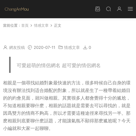
當前位置：
首頁
情感文章
正文
相親要聊什麽話題 相親聊天話題大全
網友投稿
2020-07-11
情感文章
0
可愛超萌的情侶網名 超可愛的情侶網名
相親是一個尋找結婚對象最快速的方法，很多時候自己自身的環
境沒有辦法找到适合婚配的對象，所以就産生了一種帶着結婚目
的的約會見面，就叫做相親。其實很多人都會覺得十分的尴尬，
不知道相親要聊什麽，相親的話題就是需要去可以尋找的，就是
因爲雙方的情商不夠高，所以才需要這種途徑來尋找另一半。那
麽相親到底要聊什麽話題，才能讓氣氛不顯得那麽尴尬呢？今天
小編就和大家一起聊聊。