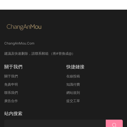
ChangAnMou.Com
建議及快速删除，請聯系郵箱 （将#替換成@）
關于我們
快捷鏈接
關于我們
在線投稿
免責申明
知識付費
聯系我們
網站規則
廣告合作
提交工單
站内搜索