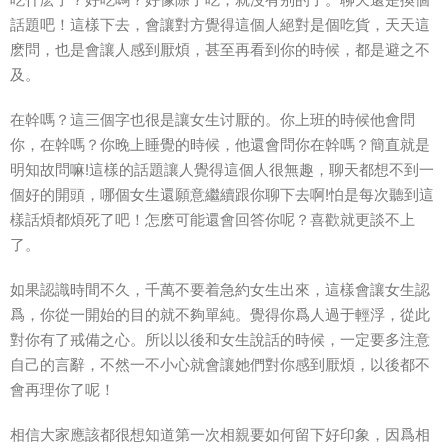
話題吧！這樣下去，會讓對方覺得這個人絕對是個吃貨，天天這
麽問，也是會讓人感到厭煩，甚至再看到你的時候，都是避之不
及。
在幹嗎？這三個字也很是讓女生讨厭的。你上班的時候他會問
你，在幹嗎？你晚上睡覺的時候，他還會問你在幹嗎？簡直就是
明知故問嘛!這樣的話題讓人覺得這個人很無趣，聊天都想不到一
個好的開頭，哪個女生還願意繼續跟你聊下去啊!怕是每次聽到這
樣話煩都煩死了吧！怎麽可能還會回答你呢？喜歡就更談不上
了。
如果認識時間不久，千萬不要着急約女生出來，這樣會讓女生認
爲，你從一開始的目的就不夠單純。覺得你爲人過于輕浮，從此
對你有了戒備之心。所以以後和女生說話的時候，一定要多注意
自己的言辭，不然一不小心就會讓她們對你感到厭煩，以後都不
會再理你了呢！
相信大家應該都很想知道第一次相親要如何留下好印象，因爲相