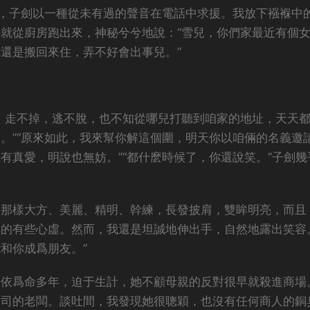
天，子劍以一種從未有過的聲音在電話中求援。我放下襁褓中
就從廚房跑出來，神秘兮兮地說：“雪兒，你們家最近有個
還是搬回來住，弄不好會出事兒。”
，走不掉，逃不脫，也不知從哪兒打聽到咱家的地址，天天
。”“原來如此，我來幫你解這個圍，明天你以咱倆的名義邀
有真愛，明說也無妨。”“都什麽時候了，你還說笑。”子劍幾
是那樣大方、美麗、精明、幹練，長發披肩，雙眸明亮，而且
的有些心虛。然而，我還是坦誠地伸出手，自然地露出笑容
和你成爲朋友。”
相依爲命多年，迫于生計，她不顧母親的反對很早就殺進商場
公司的老闆。談吐間，我發現她很聰穎，也沒有任何商人的銅