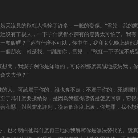
幾天沒見的秋紅人憔悴了許多，一臉的憂傷。“雪兒，我的
已經沒有了親人，一下子什麽都不擁有的感覺太可怕了。我有
一餐飯嗎？”“這有什麽不可以，你中午，我和女兒晚上給他
一個朋友，就是我。”“謝謝你，雪兒……”秋紅一下子泣不成
直想問，我愛子劍你是知道的，可你卻那麽真誠地接納我，
會失去他？”
愛的人。可該屬于你的，誰也奪不走；不屬于你的，死纏爛
。至于爲什麽要接納你，是因爲我懂得感情是怎麽回事，它很
用善和惡、對與錯來評判，從這個角度上講，你無罪，我不想
心，也才明白他爲什麽再三地向我解釋你是無法替代的。說