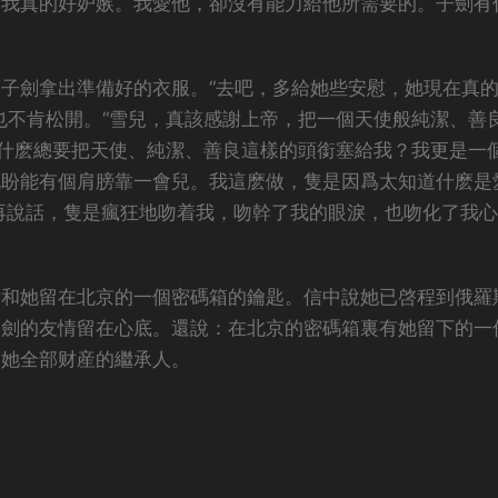
，我真的好妒嫉。我愛他，卻沒有能力給他所需要的。子劍有
子劍拿出準備好的衣服。“去吧，多給她些安慰，她現在真
也不肯松開。“雪兒，真該感謝上帝，把一個天使般純潔、善
爲什麽總要把天使、純潔、善良這樣的頭銜塞給我？我更是一
也盼能有個肩膀靠一會兒。我這麽做，隻是因爲太知道什麽是
不再說話，隻是瘋狂地吻着我，吻幹了我的眼淚，也吻化了我
片和她留在北京的一個密碼箱的鑰匙。信中說她已啓程到俄羅
子劍的友情留在心底。還說：在北京的密碼箱裏有她留下的一
是她全部财産的繼承人。