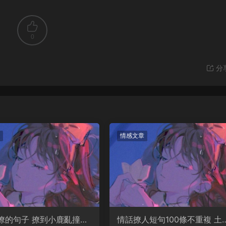
0
分
情感文章
撩的句子 撩到小鹿亂撞腿
情話撩人短句100條不重複 土