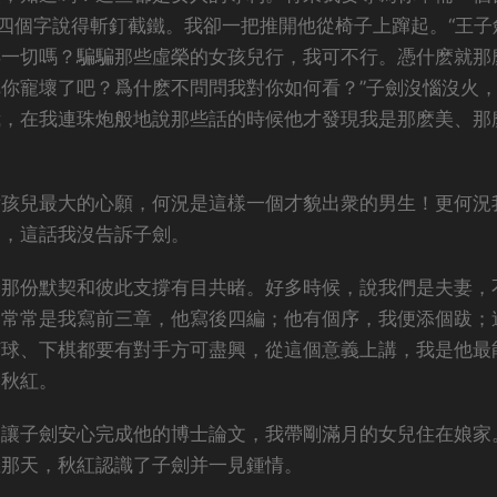
後四個字說得斬釘截鐵。我卻一把推開他從椅子上蹿起。“王子
得一切嗎？騙騙那些虛榮的女孩兒行，我可不行。憑什麽就那
你寵壞了吧？爲什麽不問問我對你如何看？”子劍沒惱沒火
我，在我連珠炮般地說那些話的時候他才發現我是那麽美、那
女孩兒最大的心願，何況是這樣一個才貌出衆的男生！更何況
過，這話我沒告訴子劍。
裏那份默契和彼此支撐有目共睹。好多時候，說我們是夫妻，
，常常是我寫前三章，他寫後四編；他有個序，我便添個跋；
打球、下棋都要有對手方可盡興，從這個意義上講，我是他最
到秋紅。
爲讓子劍安心完成他的博士論文，我帶剛滿月的女兒住在娘家
在那天，秋紅認識了子劍并一見鍾情。