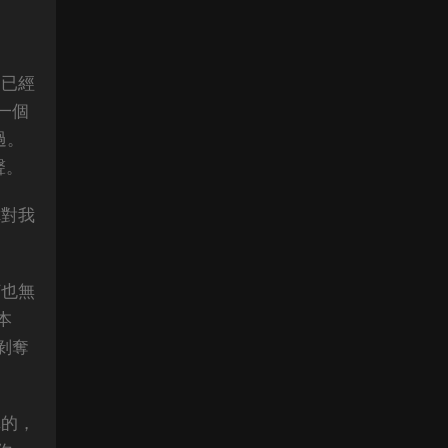
家已經
一個
過。
聲。
你對我
打也無
本
剝奪
真的，