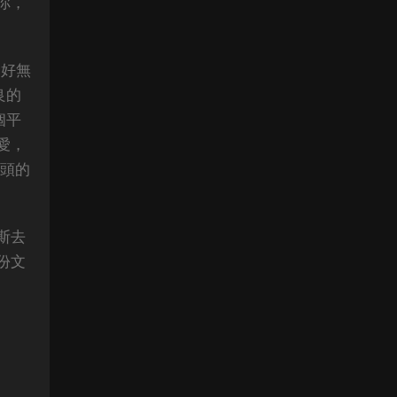
你，
的好無
良的
個平
愛，
心頭的
斯去
份文