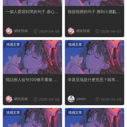
一個人委屈到哭的句子 虐心到
很甜很撩的句子 撩到小鹿亂撞
讓人流淚的文案
腿軟的文案
網友投稿
網友投稿
2026-04-08
2026-04-07
情感文章
情感文章
情話撩人短句100條不重複 土
幸甚至哉是什麽意思？能單獨
味情話撩人長句
用嗎
網友投稿
admin
2026-04-06
2026-04-06
情感文章
情感文章