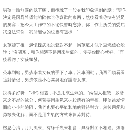
男孩一臉無辜的低下頭，而後說了一段令我印象深刻的話：“讓你
決定是因爲
希望
能夠陪你吃你
喜歡
的東西，然後看着你
擁有
滿足
的
笑容
，把今天工作中的不愉快暫時忘掉。你工作上所受的委屈
我沒法幫你，我所能做的也隻有這樣。”
女孩聽了後，滿懷愧疚地說聲對不起。男孩這才似乎重燃信心般
說：“沒關系，和你相遇不是用來生氣的，隻要你
開心就好
。”而
後親吻了女孩頭發。
公車到站，男孩牽着女孩的手下了車，汽車開動，我再回頭看看
這對情侶，男孩依舊小心翼翼地保護着女孩。
說得多好呀，“和你相遇，不是用來生氣的。”兩個人相戀，多麽
來之不易的
緣分
，何苦要用生氣來抹殺所有的
幸福
。即使當
愛情
面臨小小的險阻，我們也要心平氣和地的對待對方，然後用愛和
勇敢去化解，而不是用生氣的方式來魯莽對待。
機息心清，月到風來。有緣千裏來相會，無緣對面不相逢。煙雨