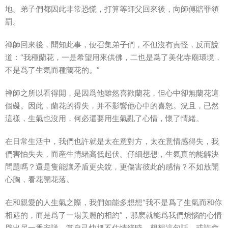
地。弟子們都因此非常恐慌，打算等師父回來後，向師傅賠罪領
罰。
禅師回來後，聞知此事，便召集弟子們，不但沒有責怪，反而說
道：“我種蘭花，一是希望用來供佛，二也是爲了美化寺廟環境，
不是爲了生氣而種蘭花的。”
禅師之所以看得開，是因爲他雖然喜歡蘭花，但心中卻無蘭花這
個礙。因此，蘭花的
得失
，并不影響他心中的喜怒。況且，已然
這樣，生氣也沒用，何必還要用生氣亂了
心情
，懷了情緒。
在日常
生活
中，我們也許就是太在意對方，太在意
情感
得失，我
們害怕
失去
，而産生情緒高低起伏。仔細想想，生氣真的能解決
問題嗎？還是隻能讓矛盾更尖銳，更
傷害
彼此的
感情
？不如放開
心胸，看花開花落。
在和親愛的人生氣之際，我們如能多想想“我不是爲了生氣而和你
相遇的，而是爲了一場美麗的相約”，那麽就能爲我們煩惱的心情
辟出另一番安詳。當自己快抓不住情緒時，想想這句話，或許會