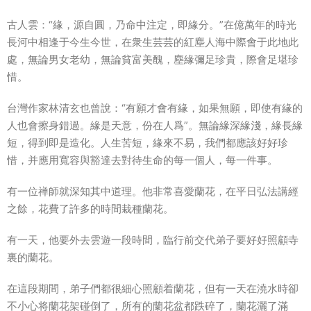
古人雲：“緣，源自圓，乃命中注定，即緣分。”在億萬年的時光
長河中相逢于今生今世，在衆生芸芸的紅塵人海中際會于此地此
處，無論男女老幼，無論貧富美醜，塵緣彌足珍貴，際會足堪珍
惜。
台灣作家林清玄也曾說：“有願才會有緣，如果無願，即使有緣的
人也會擦身
錯過
。緣是天意，份在人爲”。無論緣深緣淺，緣長緣
短，得到即是造化。
人生苦短
，緣來不易，我們都應該好好珍
惜，并應用
寬容
與豁達去對待生命的每一個人，每一件事。
有一位禅師就深知其中道理。他非常喜愛蘭花，在平日弘法講經
之餘，花費了許多的時間栽種蘭花。
有一天，他要外去雲遊一段時間，臨行前交代弟子要好好照顧寺
裏的蘭花。
在這段期間，弟子們都很細心照顧着蘭花，但有一天在澆水時卻
不小心将蘭花架碰倒了，所有的蘭花盆都跌碎了，蘭花灑了滿