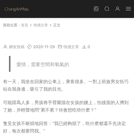
當前位置：
首頁
情感文章
正文
相遇，不是用來生氣的
網友投稿
2020-11-29
情感文章
0
愛情，需要空間和氧氣的
有一天，我坐在回家的公車上，乘客很多。一對上班族男女恰巧
站在我身邊，吸引了我的目光。
可能因爲人多，男孩将手臂圍擋在
女孩
的腰上，怕後面的人擠到
了她，并輕聲地問“累不累？待會想吃些什麽？”
隻見女孩不耐煩地回答：“我已經夠煩了，吃什麽都還不先決定
好，每次都要問我。”