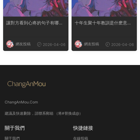
讓對方看到心疼的句子有哪
十年生聚十年教訓是什麽意思
些？句句都是淚點
成語典故出自哪裏
網友投稿
網友投稿
2026-04-06
2026-04-06
ChangAnMou.Com
建議及快速删除，請聯系郵箱 （将#替換成@）
關于我們
快捷鏈接
關于我們
在線投稿