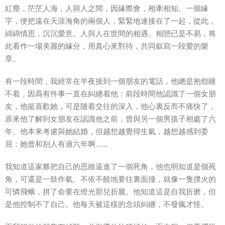
紅塵，茫茫人海，人與人之間，因緣際會，相牽相知。一個緣
字，便把遠在天涯海角的兩個人，緊緊地連接在了一起，從此，
綿綿情思，沉沉愛意。人與人在世間的相遇、相戀已是不易，将
此看作一場
美麗
的緣分，用真心來對待，共同叙寫一段愛的樂
章。
有一段
時間
，我經常在半夜接到一個朋友的電話，他總是抱怨睡
不着，因爲有件事一直在糾纏着他：前段時間他認識了一個
女朋
友
，他挺喜歡她，可是随着交往的深入，他心裏反而不痛快了，
原來他了解到女朋友在認識他之前，曾與另一個男
孩子
相處了六
年。他本來考慮與她結婚，但越想越覺得生氣，越想越感到委
屈：她曾和别人有過六年啊……
我知道這家夥把自己的思維逼進了一個死角，他也明知道是個死
角，可還是一鼓作氣、不依不饒地要往裏面撞，就像一隻撲火的
可憐飛蛾，拼了命要在燈光那兒折騰。他知道這是自我折磨，但
是他控制不了自己。他每天被這樣的念頭糾纏，不發瘋才怪。