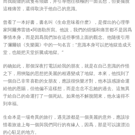
而我能做的就隻有傾聽，并引導他往積極的一面去想，但要擺脫
這種
痛苦
，還得取決于他自己的意識。
曾看了一本好書，書名叫《
生命
意味着什麽》，是傑出的心理學
家阿爾弗雷德•阿德勒所寫。他說，我們的煩惱和痛苦都不是因爲
事情本身，而是因爲我們加在這些事情上面的觀念。他随後引用
了彌爾頓《失樂園》中的一句名言：“意識本身可以把地獄造成天
堂，也能把天堂折騰成地獄。”
的确如此，那個深夜打電話給我的朋友，就是在自己意識的作怪
之下，用狹隘的思想把美麗的相遇變成了地獄。本來，他找到了
一個自己非常喜歡的女朋友，應該
很快樂
才對，他本該
感謝命運
給他的恩賜，但他偏不這樣想，而是念念不忘她的過去。這無異
于給自己的命運打了一個死結。如果他不解脫開來，他永遠得不
到幸福。
生命本是一場奇異的旅行，遇見誰都是一個美麗的意外，應該
珍
惜着
旅途上每一個與我們同行的有緣人，因爲，那是可以讓漂泊
的心駐足的地方。