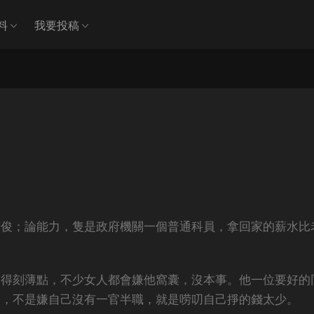
料
我要投稿
英俊；論能力，隻是政府機關一個普通科員，拿回家的薪水比
說得刻薄點，不少女人都會嫌他窩囊，沒本事。他一位要好的
眼，不是嫌自己沒有一官半職，就是唠叨自己掙的錢太少。