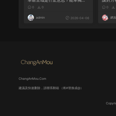
幸甚至哉是什麽意思？能單獨用
讓對方
嗎
句句都
0
0
0
admin
網
2026-04-06
ChangAnMou.Com
建議及快速删除，請聯系郵箱 （将#替換成@）
Copyri