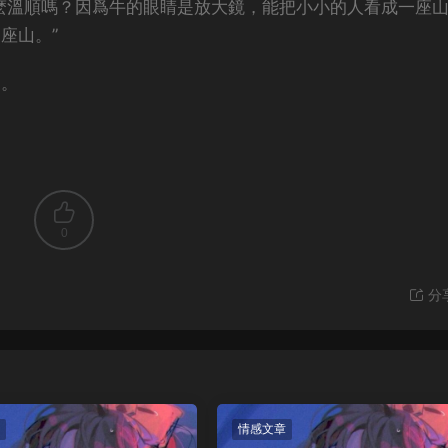
麽溫順嗎？因爲牛的眼睛是放大鏡，能把小小的人看成一座
座山。”
中。
0
分
情感文章