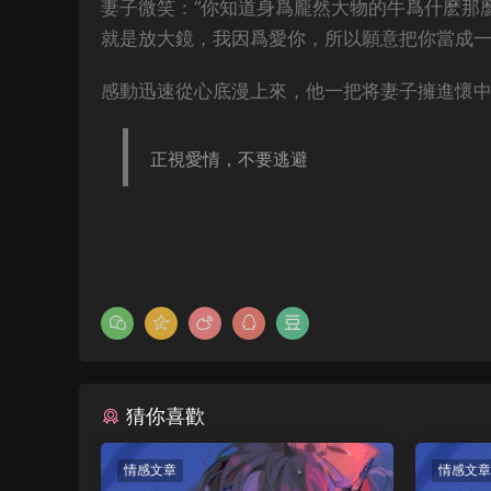
妻子微笑：“你知道身爲龐然大物的牛爲什麽那
就是放大鏡，我因爲愛你，所以願意把你當成一
感動迅速從心底漫上來，他一把将妻子擁進懷
正視愛情，不要逃避
猜你喜歡
情感文章
情感文章