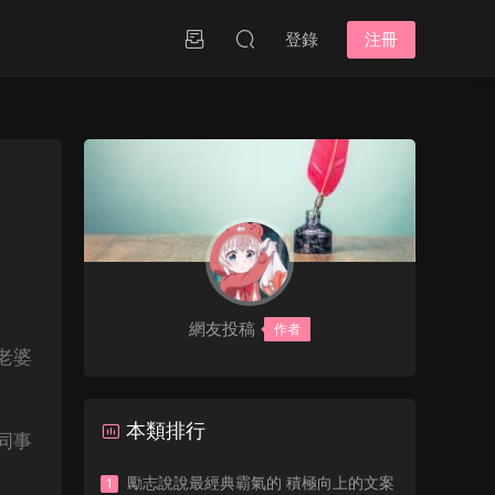
登錄
注冊
網友投稿
作者
老婆
本類排行
同事
勵志說說最經典霸氣的 積極向上的文案
1