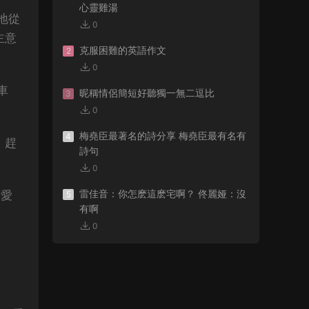
心靈雞湯
地從
0
主意
克服困難的英語作文
2
0
車
昵稱情侶簡短好聽獨一無二逗比
3
0
梅堯臣最著名的詩分享 梅堯臣最有名有
4
，趕
詩句
0
雷佳音：你怎麽這麽宅啊？ 佟麗娅：沒
麽愛
5
有啊
0