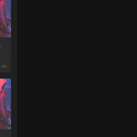
味
-06