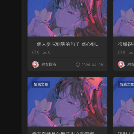
一個人委屈到哭的句子 虐心到讓
很甜很
人流淚的文案
軟的文
0
0
0
網友投稿
網
2026-04-08
情感文章
情感文章