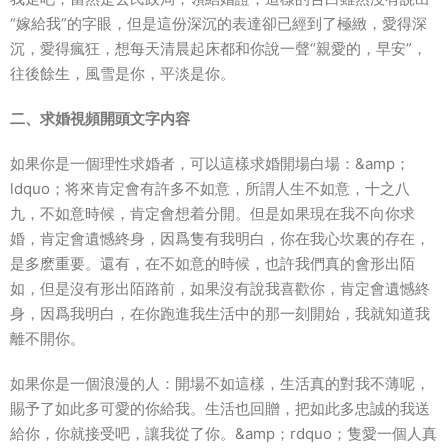
“嫁給我”的字眼，但是這份深沉的表達卻已經到了極緻，愛得深
沉，愛得瘋狂，想每天清晨起床都和你說一聲“親愛的，早安”，
往後餘生，風雪是你，平淡是你。
二、求婚視頻開頭文字内容
如果你是一個理性求婚者，可以這樣求婚開場白場：&amp；
ldquo；将來肯定會有許多不如意，所謂人生不如意，十之八
九，不如意時候，肯定會想着分開。但是如果現在我不向你求
婚，肯定會遺憾終身，因爲隻有我明白，你在我心坎裏的存在，
是多麽重要。還有，在不如意的時候，也許我們真的會形出陌
如，但是沒有形出陌路前，如果沒有說我喜歡你，肯定會遺憾終
身，因爲我明白，在你跑進我生活中的那一刻開始，我就知道我
離不開你。
如果你是一個浪漫的人：開場不如這樣，生活真的對我不薄呢，
賜予了如此多可愛的你給我。生活也回贈，把如此多忠誠的我送
給你，你就接受吧，讓我從了你。&amp；rdquo；隻愛一個人真