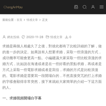
當前位置：
首頁
情感文章
正文
求婚視頻開場白字幕 求婚視頻開頭文字内容
網友投稿
2020-11-28
情感文章
0
求婚是兩個人相處久了之後，對彼此都有了比較詳細的了解，做
的進一步的決定。如果說有人想要求婚，采取一些浪漫的方式，
成功幾率可能會更高一點。小編建議大家采取一些比較浪漫的求
婚方式，比如說在海邊或者是在一些好看的景點求婚，再或者是
方式上采取一些電影求婚或者是寫信，求婚的方式是比較浪漫
的。電影求婚是需要寫一段開場白的，不然直接突兀的打上求婚
的字樣會顯得非常突然，接下來就給大家簡單的介紹一下這方面
的人。
一、求婚視頻開場白字幕