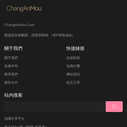
ChangAnMou.Com
建議及快速删除，請聯系郵箱 （将#替換成@）
關于我們
快捷鏈接
關于我們
在線投稿
免責申明
知識付費
聯系我們
網站規則
廣告合作
提交工單
站内搜索
知識分享平台
加入QQ一群
（驗證: 長安某）