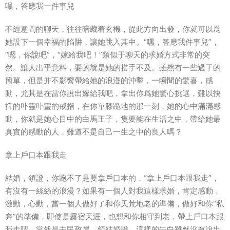
嘿，答應我一件事兒
不經意間的聊天，往往暗藏着玄機，從此方向出發，你就可以爲
她設下一個幸福的陷阱，讓她跳入其中。“嘿，答應我件事兒”，
“嗯，你說吧”，“嫁給我吧！”類似于聊天的求婚方式非常的突
然。讓人出乎意料，要的就是她的措手不及。雖然有一些過于的
簡單，但是并不影響帶給她的浪漫的沖擊，一瞬間的驚喜，感
動，尤其是在當你說出嫁給我吧，拿出你爲她驚心挑選，難以抉
擇的卟靈卟靈的戒指，在你單膝跪地的那一刻，她的心中滿滿感
動，你就是她心目中的白馬王子，隻要能在生活之中，帶給她最
真實的感動的人，難道不是自己一生之中的良人嗎？
拿上戶口本跟我走
結婚，領證，你跑不了是要拿戶口本的，“拿上戶口本跟我走”，
有沒有一絲絲的浪漫？如果有一個人對我這樣求婚，肯定感動，
激動，心動，當一個人做好了和你天荒地老的準備，做好和你“私
奔”的準備，即使是露宿天涯，也想和你相守到老，帶上戶口本跟
我走吧，當然是去民政局，領結婚證，這樣的告白雖然沒有說出