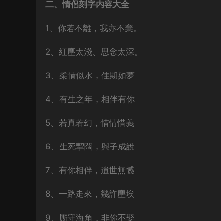
二、情侶刻字内容大全
1、你若不離，我亦不棄。
2、紅塵太淺、思念太深。
3、柔情似水，佳期如夢
4、有生之年，相伴有你
5、若真若幻，惜情惜義
6、生死挈闊，與子成說
7、有你相伴，遺世無憾
8、一路走來，幾許塵埃
9、厮守海角，非你不娶