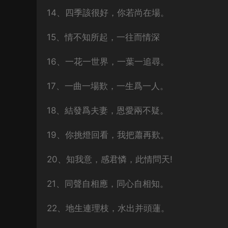
14、四季該很好，你若尚在場。
15、情不知所起，一往而情深
16、一花一世界，一葉一追尋。
17、一曲一場歎，一生爲一人。
18、結發爲夫妻，恩愛兩不疑。
19、你挑燈回看，我把蕭再歎。
20、知我意，感君憐，此情問天!
21、同聲自相應，同心自相知。
22、地生連理枝，水出并頭蓮。