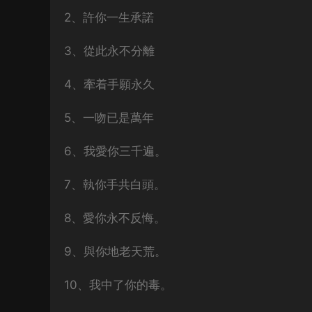
2、許你一生承諾
3、從此永不分離
4、牽着手願永久
5、一吻已是萬年
6、我愛你三千遍。
7、執你手共白頭。
8、愛你永不反悔。
9、與你地老天荒。
10、我中了你的毒。