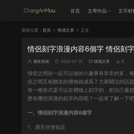
首頁
文學作品
文字材
當前位置：
首頁
情感文章
正文
情侶刻字浪漫内容6個字 情侶刻
網友投稿
2020-07-31
情感文章
0
情侶之間在一起可以做的小趣事有非常的多，
侶之間互相贈送的禮物就成爲了大家關注的話
有一種形式是可以在禮物上刻字的，把自己最
麽有哪些浪漫的刻字内容呢？一起來了解一下
一、情侶刻字浪漫内容6個字
1、遇見你便知足