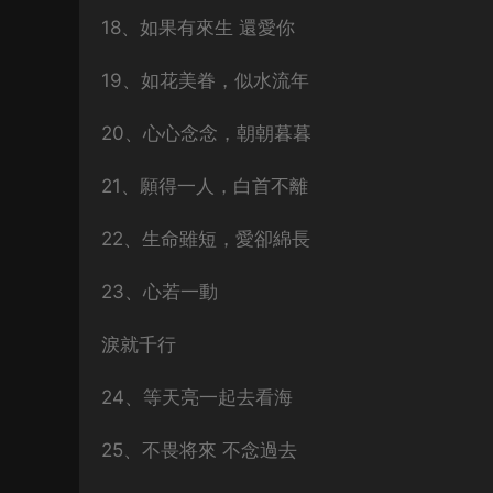
18、如果有來生 還愛你
19、如花美眷，似水流年
20、心心念念，朝朝暮暮
21、願得一人，白首不離
22、生命雖短，愛卻綿長
23、心若一動
淚就千行
24、等天亮一起去看海
25、不畏将來 不念過去