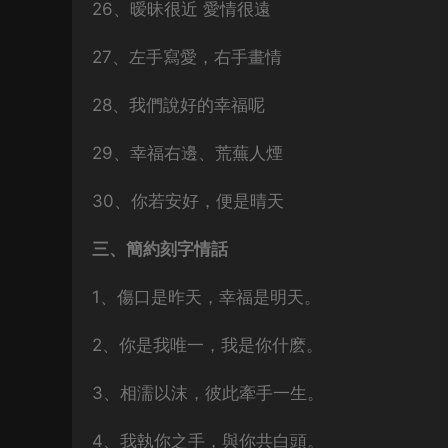
26、暧昧很近 愛情很遠
27、左手寫愛，右手畫情
28、我們說好的幸福呢
29、幸福右邊、荒蕪人煙
30、你若安好，便是晴天
三、簡約刻字情話
1、傷口是昨天，幸福是明天。
2、你是我唯一，我是你什麽。
3、相濡以沫，彼此牽手一生。
4、我執你之手，與你共白頭。