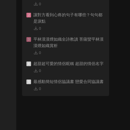
0
讓對方看到心疼的句子有哪些？句句都
2
是淚點
0
平林漠漠煙如織全詩教讀 菩薩蠻平林漠
3
漠煙如織賞析
0
超甜超可愛的情侶昵稱 超甜的情侶名字
4
0
最感動簡短情侶協議書 戀愛合同協議書
5
0