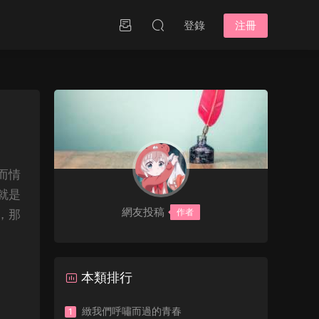
登錄
注冊
而情
就是
網友投稿
作者
，那
本類排行
緻我們呼嘯而過的青春
1