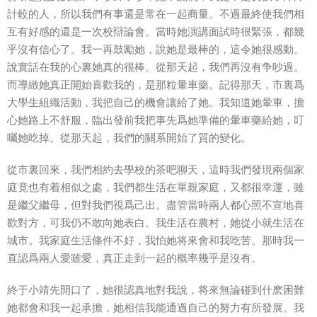
計較的人，所以我們有事還是常在一起商量。不過最終使我們相
互有好感的還是一次校辯論會。當時她演講面試時很緊張，都幾
乎沒有信心了。我一再鼓勵她，說她是最棒的，這令她很
感動
。
說實話在我的心裏她真的很棒。從那天起，我們再沒有争吵過。
而導緻她真正開始
喜歡
我的，是那粒暈車藥。記得那天，市裏爲
大學生組織活動，我把自己的機會讓給了她。我知道她暈車，擔
心她路上不舒服，臨出發前我把事先爲她準備的暈車藥給她，叮
囑她吃掉。從那天起，我們的關系開始了質的變化。
從市裏回來，我們相約去學校的茶吧聊天，這時我們發現兩個
家
庭
竟也有着相似之處，我們都
生活
在單親家庭，又都很
幸運
，雖
是繼父繼母，但對我們視爲己出。盡管當時兩人都心照不宣地喜
歡對方，可我仍不敢向她
表白
。我生活在農村，她從小就生活在
城市。我家庭生活條件不好，我怕她将來會和我吃苦。那時我一
直認爲兩人愛雖愛，真正走到一起的概率幾乎是沒有。
終于小靖先開口了，她很認真地對我說，将來無論碰到什麽困難
她都會和我一起承擔，她
相信
我能通過自己的
努力
有所發展。我