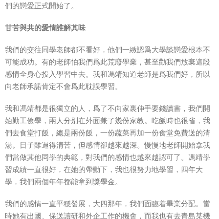
們的
戀愛
正式開始了。
甘苦與共的
愛情
誰解其味
我們的交往同學
老師
都不看好，他們一緻認爲大學談戀愛根本不
可能
成功
。有的老師怕我們爲此荒廢學業，甚至勸我們
放棄
這段
感情
全身心投入學習中去。我和馮靖知道老師是爲我們好，所以
向老師承諾肯定不會爲此耽誤學習。
我和馮靖都是很獨立的人，爲了不向家裏伸手要錢讀書，我們開
始勤工儉學，兩人分别在外面兼了幾份家教。吃飯時也很省，我
們去食堂打飯，總是兩份飯，一份蔬菜再加一份食堂免費送的清
湯。日子雖過得清苦，但感情卻越來越深。慢慢地老師開始拿我
們當做其他同學的典範，對我們的感情也越來越認可了。馮靖學
習成績一直很好，在她的帶動下，我也很努力地學習，四年大
學，我們兩個年年都能拿到獎學金。
我們的感情一直平穩發展，大四那年，我們面臨着畢業分配。當
時她有出國、保送讀研和外企工作的機會，而我也有去青島某機