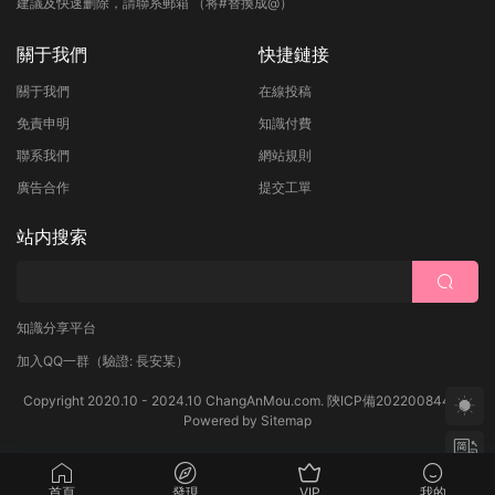
建議及快速删除，請聯系郵箱 （将#替換成@）
關于我們
快捷鏈接
關于我們
在線投稿
免責申明
知識付費
聯系我們
網站規則
廣告合作
提交工單
站内搜索
知識分享平台
加入QQ一群
（驗證: 長安某）
Copyright 2020.10 - 2024.10 ChangAnMou.com.
陝ICP備2022008444号
Powered by
Sitemap
首頁
發現
VIP
我的