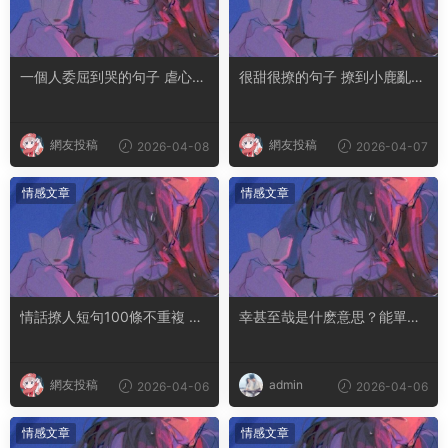
一個人委屈到哭的句子 虐心到
很甜很撩的句子 撩到小鹿亂撞
讓人流淚的文案
腿軟的文案
網友投稿
網友投稿
2026-04-08
2026-04-07
情感文章
情感文章
情話撩人短句100條不重複 土
幸甚至哉是什麽意思？能單獨
味情話撩人長句
用嗎
網友投稿
admin
2026-04-06
2026-04-06
情感文章
情感文章