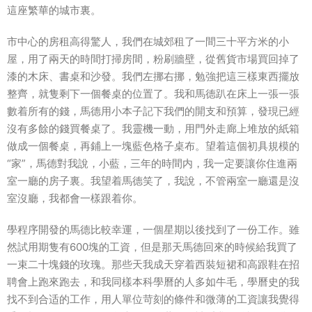
這座繁華的城市裏。
市中心的房租高得驚人，我們在城郊租了一間三十平方米的小
屋，用了兩天的時間打掃房間，粉刷牆壁，從舊貨市場買回掉了
漆的木床、書桌和沙發。我們左挪右挪，勉強把這三樣東西擺放
整齊，就隻剩下一個餐桌的位置了。我和馬德趴在床上一張一張
數着所有的錢，馬德用小本子記下我們的開支和預算，發現已經
沒有多餘的錢買餐桌了。我靈機一動，用門外走廊上堆放的紙箱
做成一個餐桌，再鋪上一塊藍色格子桌布。望着這個初具規模的
“家”，馬德對我說，小藍，三年的時間内，我一定要讓你住進兩
室一廳的房子裏。我望着馬德笑了，我說，不管兩室一廳還是沒
室沒廳，我都會一樣跟着你。
學程序開發的馬德比較幸運，一個星期以後找到了一份工作。雖
然試用期隻有600塊的工資，但是那天馬德回來的時候給我買了
一束二十塊錢的玫瑰。那些天我成天穿着西裝短裙和高跟鞋在招
聘會上跑來跑去，和我同樣本科學曆的人多如牛毛，學曆史的我
找不到合适的工作，用人單位苛刻的條件和微薄的工資讓我覺得