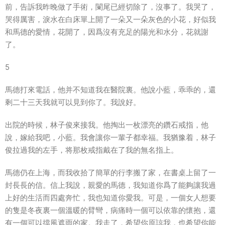
前，告訴我昨晚做了手術，闌尾已經切除了，沒事了。我哭了，
哭得厲害，淚水在白床單上開了一朵又一朵灰色的小花，好似我
和馬德的愛情，花開了，因爲沒有充足的陽光和水分，花就謝
了。
5
馬德打來電話，他并不知道我在醫院裏。他說小藍，乖乖的，還
剩二十三天我就可以見到你了。我說好。
出院的時候，林子俊來接我。他掏出一枚漂亮的鑽石戒指，他
說，嫁給我吧，小藍。我會讓你一輩子都幸福。我猶豫着，林子
俊拉過我的左手，将那枚戒指戴在了我的無名指上。
馬德仍在上海，而我收拾了簡單的行李搬了家，在書桌上留了一
封長長的信。信上我說，親愛的馬德，我知道你爲了能夠讓我過
上好的生活而四處奔忙，我也知道你愛我。可是，一個女人想要
的隻是冬夜裏一個溫暖的臂彎，病痛時一個可以依靠的懷抱，還
有一個可以擋風遮雨的家。我走了，希望你原諒我，也希望你能