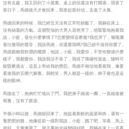
沒有去處，我又回到了小屋裏。桌上的信還沒有打開過，我算了
算日子，馬德後天才會回來，我拿起那封信，丢進了火裏。
馬德回來的時候，我已經五天沒有正常吃頓飯了。我躺在床上，
沒有絲毫的力氣。這個堅強的大男人居然哭了，他緊緊地抱着我
說，小藍，發生什麽事情了?怎麽變得這麽瘦?我也哭了，喉嚨裏
發出微弱的聲音，我說馬德，你還愛我嗎?我已經不值得你愛了。
馬德親吻我幹澀的嘴唇，他說，小藍，我愛你，不管你變成什麽
樣子，我都愛你。我說我活不長了，我得了障礙性貧血，随時可
能昏厥過去，這是上帝給我的懲罰。馬德不相信地看着我，像要
看進我的五髒六腑裏。我輕笑，男人都是一樣的，林子俊也是這
樣的眼神。
馬德走了，匆匆忙忙地出了門。我把身子縮成一團，一直縮進被
窩裏，沒有了眼淚。
半個小時以後，馬德卻回來了。他提着新鮮的蔬菜和肉，還有一
隻肥肥的雞，他像從前一樣對我說，小藍，餓了吧，等着，馬上
就好。天漸漸黑了，屋子裏的光線變得好暗，我躺在床上一直看