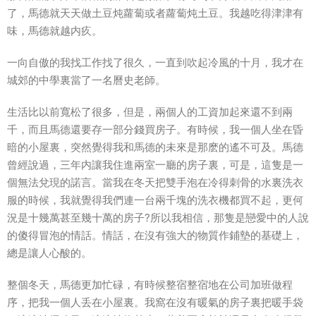
了，馬德就天天做土豆炖蘿蔔或者蘿蔔炖土豆。我越吃得津津有
味，馬德就越内疚。
一向自傲的我找工作找了很久，一直到吹起冷風的十月，我才在
城郊的中學裏當了一名曆史老師。
生活比以前寬松了很多，但是，兩個人的工資加起來還不到兩
千，而且馬德還要存一部分錢買房子。有時候，我一個人坐在昏
暗的小屋裏，突然覺得我和馬德的未來是那麽的遙不可及。馬德
曾經說過，三年内讓我住進兩室一廳的房子裏，可是，這隻是一
個無法兌現的諾言。當我在冬天把雙手泡在冷得刺骨的水裏洗衣
服的時候，我就覺得我們連一台兩千塊的洗衣機都買不起，更何
況是十幾萬甚至幾十萬的房子?所以我相信，那隻是戀愛中的人說
的傻得冒泡的情話。情話，在沒有強大的物質作鋪墊的基礎上，
總是讓人心酸的。
整個冬天，馬德更加忙碌，有時候整宿整宿地在公司加班做程
序，把我一個人丢在小屋裏。我窩在沒有暖氣的房子裏把暖手袋