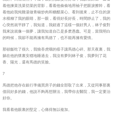
着他揀菜洗菜切菜的背影，看着他偷偷地用袖子把眼淚擦幹，看
着他給我炖雞湯做青椒炒肉和糖醋菜心。看到後來，止不住的淚
水模糊了我的眼睛，那一眼，看得好長好長，時間靜止了，我的
心突然就平靜了，我知道，我錯過了這樣一個好男人，林子俊對
我來說就像一個夢，讓我知道自己是多麽愚蠢。可是，當我明白
的時候，我卻不能再擁有馬德了，也不能再擁有愛情。
那頓飯吃了很久，我狼吞虎咽的樣子讓馬德心碎。那天夜裏，我
躺在他的懷裏安穩地睡過去，我沒有夢到林子俊，我夢到了花
香、陽光，還有馬德的笑臉。
7
馬德把他存在銀行準備買房子的錢全部取了出來，又從同事那裏
借回好多的錢，他說不夠再想辦法，我帶你去醫院，我一定要治
好你。
我看着他眼裏的堅定，心痛得無以複加。