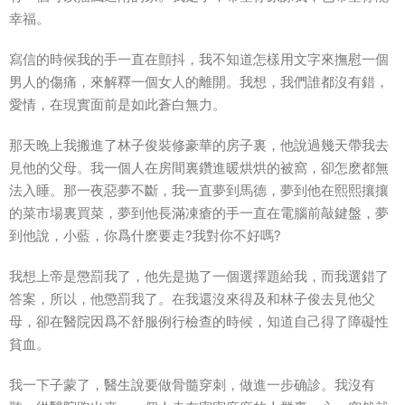
幸福。
寫信的時候我的手一直在顫抖，我不知道怎樣用文字來撫慰一個
男人的傷痛，來解釋一個女人的離開。我想，我們誰都沒有錯，
愛情，在現實面前是如此蒼白無力。
那天晚上我搬進了林子俊裝修豪華的房子裏，他說過幾天帶我去
見他的父母。我一個人在房間裏鑽進暖烘烘的被窩，卻怎麽都無
法入睡。那一夜惡夢不斷，我一直夢到馬德，夢到他在熙熙攘攘
的菜市場裏買菜，夢到他長滿凍瘡的手一直在電腦前敲鍵盤，夢
到他說，小藍，你爲什麽要走?我對你不好嗎?
我想上帝是懲罰我了，他先是抛了一個選擇題給我，而我選錯了
答案，所以，他懲罰我了。在我還沒來得及和林子俊去見他父
母，卻在醫院因爲不舒服例行檢查的時候，知道自己得了障礙性
貧血。
我一下子蒙了，醫生說要做骨髓穿刺，做進一步确診。我沒有