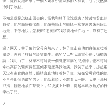
聽，從醫院跑出來，一個人走在密密麻麻的人群裏，心，突然就
冷到了冰點。
不知道我是怎樣走回去的，當我和林子俊說我患了障礙性貧血的
時候，他的臉變得慘白，他像熱鍋上的螞蟻一樣在屋裏來來回回
地走，不停地說，怎麽辦?怎麽辦?我頹喪地坐在地上，沒有了思
想。
過了兩天，林子俊的父母突然來了，林子俊走在他們身後耷拉着
腦袋，沒有了往日的談笑風生。他的父母對我語重心長，循循善
誘，我明白了，林家不可能要一個身患重病的兒媳婦，也不可能
拿出高額的醫療費甚至傾家蕩産爲我治病。我笑了起來，撐起兩
天沒有進食的身體，眼睛直直地盯着林子俊。站在父母背後的他
不再是那個勇敢的男人，他低着頭，不敢看我一眼。我脫下那枚
戒指，輕輕地放在茶幾上，然後披上外套，提起早就收拾好的行
李出了門。
6