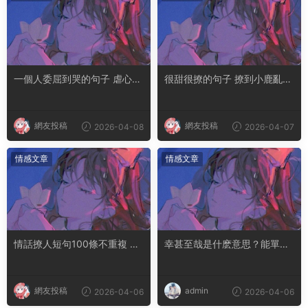
一個人委屈到哭的句子 虐心到
很甜很撩的句子 撩到小鹿亂撞
讓人流淚的文案
腿軟的文案
網友投稿
網友投稿
2026-04-08
2026-04-07
情感文章
情感文章
情話撩人短句100條不重複 土
幸甚至哉是什麽意思？能單獨
味情話撩人長句
用嗎
網友投稿
admin
2026-04-06
2026-04-06