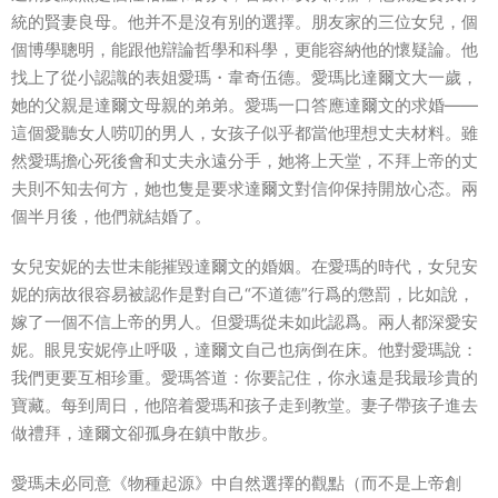
統的賢妻良母。他并不是沒有别的選擇。朋友家的三位女兒，個
個博學聰明，能跟他辯論哲學和科學，更能容納他的懷疑論。他
找上了從小認識的表姐愛瑪・韋奇伍德。愛瑪比達爾文大一歲，
她的父親是達爾文母親的弟弟。愛瑪一口答應達爾文的求婚――
這個愛聽女人唠叨的男人，女孩子似乎都當他理想丈夫材料。雖
然愛瑪擔心死後會和丈夫永遠分手，她将上天堂，不拜上帝的丈
夫則不知去何方，她也隻是要求達爾文對信仰保持開放心态。兩
個半月後，他們就結婚了。
女兒安妮的去世未能摧毀達爾文的婚姻。在愛瑪的時代，女兒安
妮的病故很容易被認作是對自己“不道德”行爲的懲罰，比如說，
嫁了一個不信上帝的男人。但愛瑪從未如此認爲。兩人都深愛安
妮。眼見安妮停止呼吸，達爾文自己也病倒在床。他對愛瑪說：
我們更要互相珍重。愛瑪答道：你要記住，你永遠是我最珍貴的
寶藏。每到周日，他陪着愛瑪和孩子走到教堂。妻子帶孩子進去
做禮拜，達爾文卻孤身在鎮中散步。
愛瑪未必同意《物種起源》中自然選擇的觀點（而不是上帝創