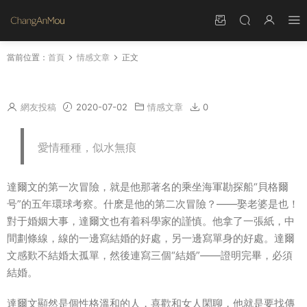
當前位置：
首頁
情感文章
正文
從沒想過改變你
網友投稿
2020-07-02
情感文章
0
愛情種種，似水無痕
達爾文的第一次冒險，就是他那著名的乘坐海軍勘探船“貝格爾
号”的五年環球考察。什麽是他的第二次冒險？――娶老婆是也！
對于婚姻大事，達爾文也有着科學家的謹慎。他拿了一張紙，中
間劃條線，線的一邊寫結婚的好處，另一邊寫單身的好處。達爾
文感歎不結婚太孤單，然後連寫三個“結婚”――證明完畢，必須
結婚。
達爾文顯然是個性格溫和的人，喜歡和女人閑聊，他就是要找傳