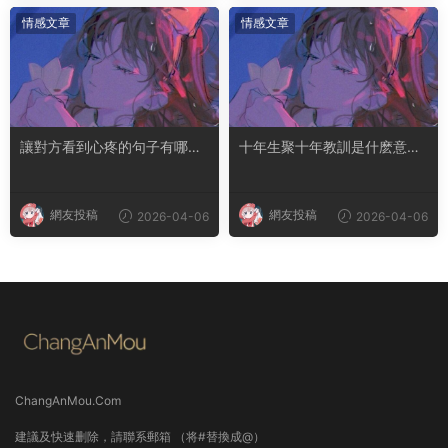
情感文章
情感文章
讓對方看到心疼的句子有哪
十年生聚十年教訓是什麽意思
些？句句都是淚點
成語典故出自哪裏
網友投稿
網友投稿
2026-04-06
2026-04-06
ChangAnMou.Com
建議及快速删除，請聯系郵箱 （将#替換成@）