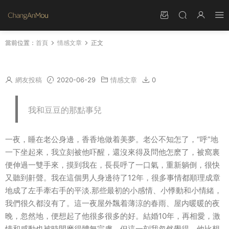
當前位置：
首頁
情感文章
正文
原來他比想象中愛我
網友投稿
2020-06-29
情感文章
0
我和豆豆的那點事兒
一夜，睡在老公身邊，香香地做着美夢。老公不知怎了，“呼”地
一下坐起來，我立刻被他吓醒，還沒來得及問他怎麽了，被窩裏
便伸過一雙手來，摸到我在，長長呼了一口氣，重新躺倒，很快
又聽到鼾聲。我在這個男人身邊待了12年，很多事情都順理成章
地成了左手牽右手的平淡.那些最初的小感情、小悸動和小情緒，
我們很久都沒有了。這一夜屋外飄着薄涼的春雨、屋内暖暖的夜
晚，忽然地，便想起了他很多很多的好。結婚10年，再相愛，激
情和感動也被時間磨得體無完膚，但這一刻我忽然覺得，他比想