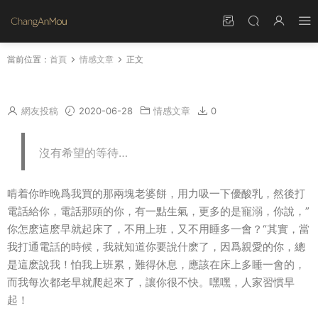
當前位置：
首頁
情感文章
正文
親愛的你說……
網友投稿
2020-06-28
情感文章
0
沒有希望的等待…
啃着你昨晚爲我買的那兩塊老婆餅，用力吸一下優酸乳，然後打
電話給你，電話那頭的你，有一點生氣，更多的是寵溺，你說，”
你怎麽這麽早就起床了，不用上班，又不用睡多一會？“其實，當
我打通電話的時候，我就知道你要說什麽了，因爲親愛的你，總
是這麽說我！怕我上班累，難得休息，應該在床上多睡一會的，
而我每次都老早就爬起來了，讓你很不快。嘿嘿，人家習慣早
起！