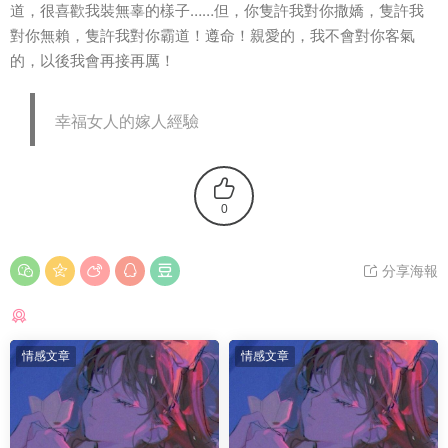
道，很喜歡我裝無辜的樣子……但，你隻許我對你撒嬌，隻許我
對你無賴，隻許我對你霸道！遵命！親愛的，我不會對你客氣
的，以後我會再接再厲！
幸福女人的嫁人經驗
0
分享海報
猜你喜歡
情感文章
情感文章