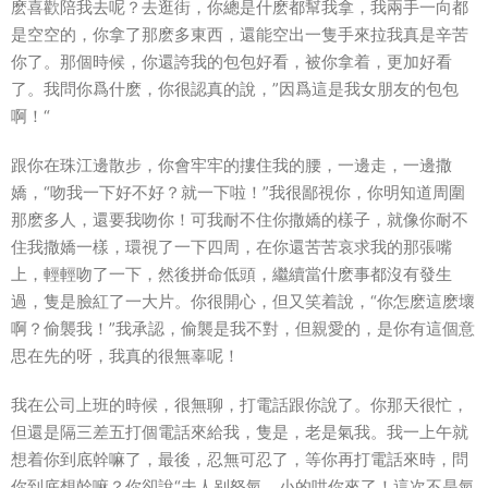
麽喜歡陪我去呢？去逛街，你總是什麽都幫我拿，我兩手一向都
是空空的，你拿了那麽多東西，還能空出一隻手來拉我真是辛苦
你了。那個時候，你還誇我的包包好看，被你拿着，更加好看
了。我問你爲什麽，你很認真的說，”因爲這是我女朋友的包包
啊！“
跟你在珠江邊散步，你會牢牢的摟住我的腰，一邊走，一邊撒
嬌，“吻我一下好不好？就一下啦！”我很鄙視你，你明知道周圍
那麽多人，還要我吻你！可我耐不住你撒嬌的樣子，就像你耐不
住我撒嬌一樣，環視了一下四周，在你還苦苦哀求我的那張嘴
上，輕輕吻了一下，然後拼命低頭，繼續當什麽事都沒有發生
過，隻是臉紅了一大片。你很開心，但又笑着說，“你怎麽這麽壞
啊？偷襲我！”我承認，偷襲是我不對，但親愛的，是你有這個意
思在先的呀，我真的很無辜呢！
我在公司上班的時候，很無聊，打電話跟你說了。你那天很忙，
但還是隔三差五打個電話來給我，隻是，老是氣我。我一上午就
想着你到底幹嘛了，最後，忍無可忍了，等你再打電話來時，問
你到底想幹嘛？你卻說“夫人别怒氣，小的哄你來了！這次不是氣