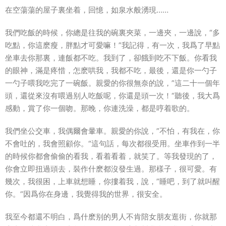
在空蕩蕩的屋子裏坐着，回憶，如泉水般湧現……
我們吃飯的時候，你總是往我的碗裏夾菜，一邊夾，一邊說，“多
吃點，你這麽瘦，胖點才可愛嘛！”我記得，有一次，我爲了早點
坐車去你那裏，連飯都不吃。我到了，卻餓到吃不下飯。你看我
的眼神，滿是疼惜，怎麽哄我，我都不吃，最後，還是你一勺子
一勺子喂我吃完了一碗飯。親愛的你很無奈的說，”這二十一個年
頭，還從來沒有喂過别人吃飯呢，你還是頭一次！“聽後，我大爲
感動，賞了你一個吻。那晚，你連洗澡，都是哼着歌的。
我們坐公交車，我偶爾會暈車。親愛的你說，”不怕，有我在，你
不會吐的，我會照顧你。“這句話，每次都很受用。坐車作到一半
的時候你都會偷偷的看我，看着看着，就笑了。等我發現的了，
你會立即扭過頭去，裝作什麽都沒發生過。那樣子，很可愛。有
幾次，我很困，上車就想睡，你摟着我，說，”睡吧，到了就叫醒
你。“因爲你在身邊，我覺得我的世界，很安全。
我至今都還不明白，爲什麽别的男人不肯陪女朋友逛街，你就那