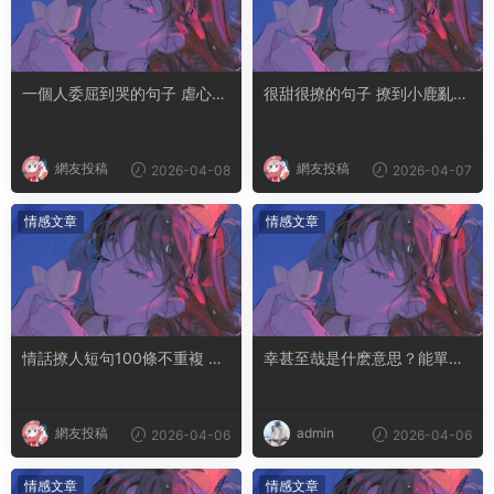
一個人委屈到哭的句子 虐心到
很甜很撩的句子 撩到小鹿亂撞
讓人流淚的文案
腿軟的文案
網友投稿
網友投稿
2026-04-08
2026-04-07
情感文章
情感文章
情話撩人短句100條不重複 土
幸甚至哉是什麽意思？能單獨
味情話撩人長句
用嗎
網友投稿
admin
2026-04-06
2026-04-06
情感文章
情感文章