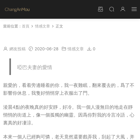
當前位置：
首頁
情感文章
正文
親愛的，你知道嗎？你還記得嗎？
網友投稿
2020-06-28
情感文章
0
啞巴夫妻的愛情
親愛的，看着旁邊睡着的你，我一夜難眠，翻來覆去的，爲了不
影響你休息，我隻好悄悄穿上衣服出了門。
淩晨4點的夜晚真的好安靜，好冷。我一個人漫無目的地走在靜
悄悄的街道上，像一個孤獨的幽靈。因爲你對我的冷言冷語，心
裏真的好凄涼。
本來一個人已經夠可憐，老天竟然還要戲弄我，刮起了大風，并