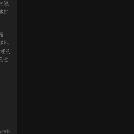
次濕
他好
是一
緩地
命運的
已泣
享海報