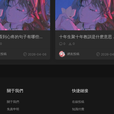
看到心疼的句子有哪些？
十年生聚十年教訓是什麽意思 
是淚點
語典故出自哪裏
0
0
0
友投稿
網友投稿
2026-04-06
2026-04
關于我們
快捷鏈接
關于我們
在線投稿
免責申明
知識付費