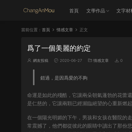
首頁
文學作品
文字材
當前位置：
首頁
情感文章
正文
爲了一個美麗的約定
網友投稿
2020-06-27
情感文章
0
錯過，是因爲愛的不夠
命運是如此的殘酷，它讓兩朵朝氣蓬勃的花蕾
是仁慈的，它讓兩顆已經瀕臨
絕望
的心重新燃
在一個陽光明媚的下午，男孩和
女孩
在醫院的
常震撼了，他們都從彼此的眼睛中讀出了那份