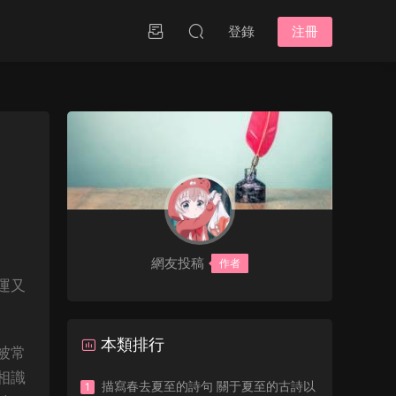
登錄
注冊
網友投稿
作者
運
又
本類排行
被常
相識
描寫春去夏至的詩句 關于夏至的古詩以
1