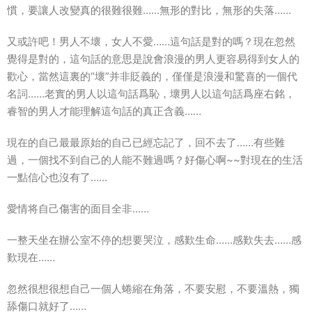
慣，要讓人改變真的很難很難……無形的對比，無形的失落……
又或許吧！男人不壞，女人不愛……這句話是對的嗎？現在忽然
覺得是對的，這句話的意思是說會浪漫的男人更容易得到女人的
歡心，當然這裏的“壞”并非貶義的，僅僅是浪漫和驚喜的一個代
名詞……老實的男人以這句話爲恥，壞男人以這句話爲座右銘，
睿智的男人才能理解這句話的真正含義……
現在的自己最最原始的自己已經忘記了，回不去了……有些難
過，一個找不到自己的人能不難過嗎？好傷心啊~~對現在的生活
一點信心也沒有了……
愛情将自己傷害的面目全非……
一整天坐在辦公室不停的想要哭泣，感歎生命……感歎失去……感
歎現在……
忽然很想很想自己一個人蜷縮在角落，不要安慰，不要溫熱，獨
舔傷口就好了……