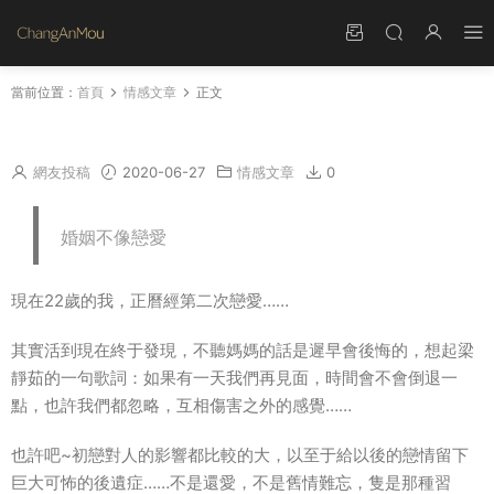
當前位置：
首頁
情感文章
正文
莫名的哀傷
網友投稿
2020-06-27
情感文章
0
婚姻不像戀愛
現在22歲的我，正曆經第二次戀愛……
其實活到現在終于發現，不聽媽媽的話是遲早會後悔的，想起梁
靜茹的一句歌詞：如果有一天我們再見面，時間會不會倒退一
點，也許我們都忽略，互相傷害之外的感覺……
也許吧~初戀對人的影響都比較的大，以至于給以後的戀情留下
巨大可怖的後遺症……不是還愛，不是舊情難忘，隻是那種習