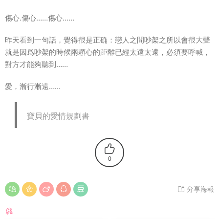
傷心.傷心……傷心……
昨天看到一句話，覺得很是正确：戀人之間吵架之所以會很大聲
就是因爲吵架的時候兩顆心的距離已經太遠太遠，必須要呼喊，
對方才能夠聽到……
愛，漸行漸遠……
寶貝的愛情規劃書
0
分享海報
猜你喜歡