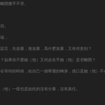
就離開撒手不管。
一切。
幸福，
的諾言，先放棄，後放棄，爲什麽放棄，又有何差别？
你？如果你不愛她（他）又何必在乎她（他）是否離開？
願在等待的時候，給自己一個華麗的轉身，借口是她（他）不
她（他）一樣也是如此的沒有分量，沒有責任。