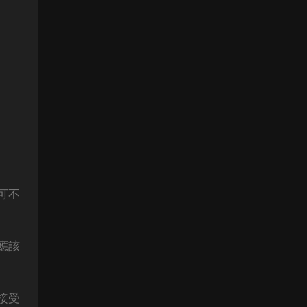
可不
應該
接受