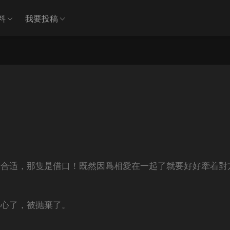
料
我要投稿
不合适，那隻是借口！既然因爲相愛在一起了就要好好牽着對
傷心了，被抛棄了。