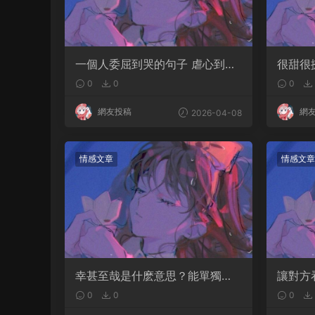
一個人委屈到哭的句子 虐心到讓
很甜很
人流淚的文案
軟的文
0
0
0
網友投稿
網
2026-04-08
情感文章
情感文章
幸甚至哉是什麽意思？能單獨用
讓對方
嗎
句句都
0
0
0