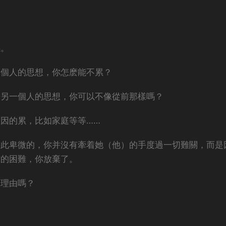
感。
一個人的思想，你怎麽能不累？
乎另一個人的思想，你可以不像從前那樣嗎？
因的累，比如家庭等等……
如此卑微的，你并沒有牽着她（他）的手度過一切難關，而是
謂的困難，你放棄了。
算理由嗎？