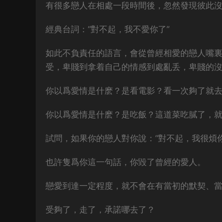
有很多戀人在相處一段時間後，忽然發現彼此
經典台詞：“對不起，我不愛你了”
如此不負責任的語言，會從曾經相愛的戀人嘴
受，卑賤到拿着自己的情感到處亂丢，卑賤的
你以爲愛情是什麽？是看電影？看一次夠了就
你以爲愛情是什麽？是吃飯？這道菜吃膩了，
試問，如果你的戀人對你說：“對不起，我很煩
也許隻爲你這一句話，你毀了曾經的愛人。
戀愛到達一定程度，就不會在有當初的默契、
受夠了，走了，承諾哪去了？