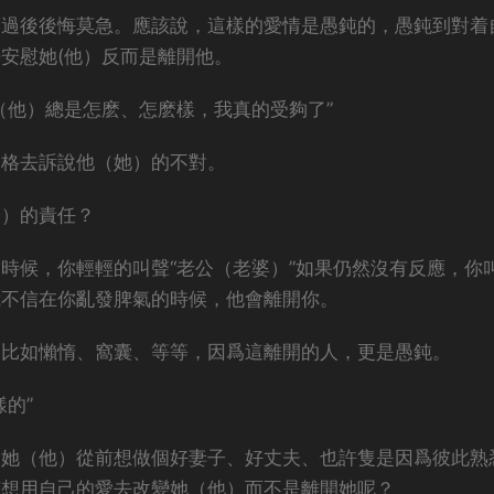
而過後後悔莫急。應該說，這樣的愛情是愚鈍的，愚鈍到對着
安慰她(他）反而是離開他。
（他）總是怎麽、怎麽樣，我真的受夠了”
資格去訴說他（她）的不對。
子）的責任？
時候，你輕輕的叫聲“老公（老婆）”如果仍然沒有反應，你
我不信在你亂發脾氣的時候，他會離開你。
，比如懶惰、窩囊、等等，因爲這離開的人，更是愚鈍。
的”
明她（他）從前想做個好妻子、好丈夫、也許隻是因爲彼此熟
該想用自己的愛去改變她（他）而不是離開她呢？