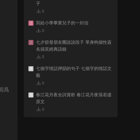
子
0
寫給小學畢業兒子的一封信
2
0
七夕節發朋友圈說說段子 單身狗個性簽
3
名搞笑經典語錄
0
七個字情話押韻的句子 七個字的情話文
4
藝
0
因爲
春江花月夜全詩賞析 春江花月夜張若虛
5
原文
0