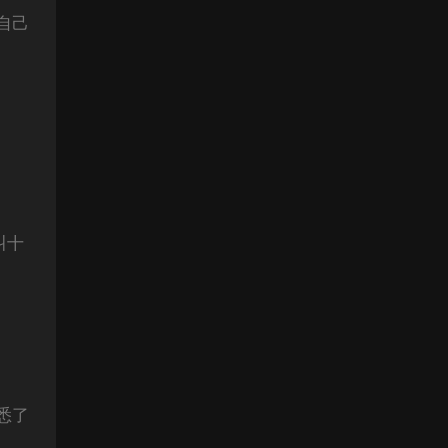
自己
叫十
悉了