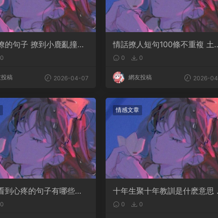
撩的句子 撩到小鹿亂撞腿
情話撩人短句100條不重複 土
案
情話撩人長句
0
0
0
友投稿
網友投稿
2026-04-07
2026-04
情感文章
看到心疼的句子有哪些？
十年生聚十年教訓是什麽意思 
是淚點
語典故出自哪裏
0
0
0