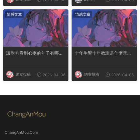
情感文章
情感文章
讓對方看到心疼的句子有哪
十年生聚十年教訓是什麽意思
些？句句都是淚點
成語典故出自哪裏
網友投稿
網友投稿
2026-04-06
2026-04-06
ChangAnMou.Com