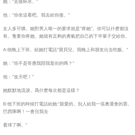
她：“去接杯水。”
他：“你坐這看吧。我去給你接。”
女人多可憐。她對男人唯一的要求就是“疼她”。你可以什麽都沒
有。隻要你疼她。她就有足夠的勇氣把自己的下半輩子交給你。
A:他晚上下班。給她打電話“寶貝兒。我晚上和朋友出去吃飯。”
她：“你不是答應我陪我逛街的嗎？”
他：“改天吧！”
她默默地流淚。爲什麽每次都是這樣？
B:他下班的時候打電話給她:“親愛的。别人給我一張奧運會的票。
巴西隊啊！一會兒我去
看球了啊。”