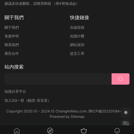
建議及快速删除，請聯系郵箱 （将#替換成@）
關于我們
快捷鏈接
關于我們
在線投稿
免責申明
知識付費
聯系我們
網站規則
廣告合作
提交工單
站内搜索
知識分享平台
加入QQ一群
（驗證: 長安某）
Copyright 2020.10 - 2024.10 ChangAnMou.com.
陝ICP備2022008444号
Powered by
Sitemap