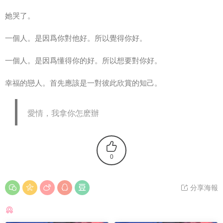
她哭了。
一個人。是因爲你對他好。所以覺得你好。
一個人。是因爲懂得你的好。所以想要對你好。
幸福的戀人。首先應該是一對彼此欣賞的知己。
愛情，我拿你怎麽辦
0
分享海報
猜你喜歡