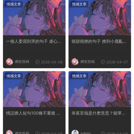
情感文章
情感文章
一個人委屈到哭的句子 虐心到
很甜很撩的句子 撩到小鹿亂撞
讓人流淚的文案
腿軟的文案
網友投稿
網友投稿
2026-04-08
2026-04-07
情感文章
情感文章
情話撩人短句100條不重複 土
幸甚至哉是什麽意思？能單獨
味情話撩人長句
用嗎
網友投稿
admin
2026-04-06
2026-04-06