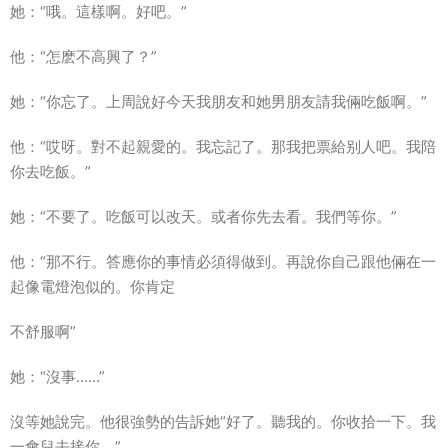
她：“哦。這樣啊。好吧。”
他：“怎麽不高興了？”
她：“你忘了。上周說好今天我朋友和她男朋友請我倆吃飯啊。”
他：“哎呀。對不起親愛的。我忘記了。那我把票給别人吧。我陪
你去吃飯。”
她：“不要了。吃飯可以改天。或者你先去看。我們等你。”
他：“那不行。答應你的事情必須得做到。再說你自己跟他倆在一
起像電燈泡似的。你肯定
不舒服啊”
她：“沒事……”
沒等她說完。他很強勢的告訴她“好了。聽我的。你收拾一下。我
一會兒去接你。”