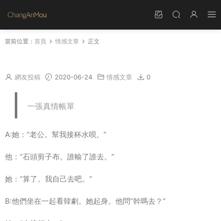
當前位置：
首頁
情感文章
正文
兩種老公，兩種人生
網友投稿
2020-06-24
情感文章
0
一張真情帳單
A:她：“老公。幫我接杯水呗。”
他：“石頭剪子布。誰輸了誰去。”
她：“算了。我自己去吧。”
B:他們坐在一起看韓劇。她起身。他問“幹嗎去？”