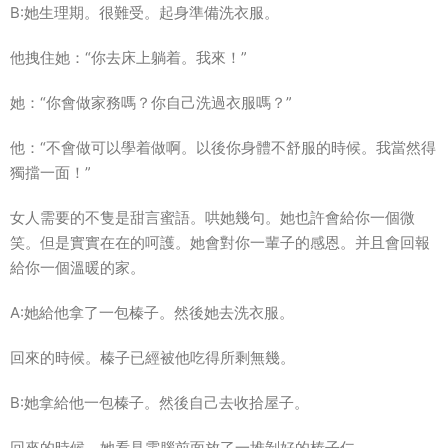
B:她生理期。很難受。起身準備洗衣服。
他拽住她：“你去床上躺着。我來！”
她：“你會做家務嗎？你自己洗過衣服嗎？”
他：“不會做可以學着做啊。以後你身體不舒服的時候。我當然得
獨擋一面！”
女人需要的不隻是甜言蜜語。哄她幾句。她也許會給你一個微
笑。但是實實在在的呵護。她會對你一輩子的感恩。并且會回報
給你一個溫暖的家。
A:她給他拿了一包榛子。然後她去洗衣服。
回來的時候。榛子已經被他吃得所剩無幾。
B:她拿給他一包榛子。然後自己去收拾屋子。
回來的時候。她看見電腦前面放了一堆剝好的榛子仁。