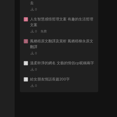
去
0
人生智慧感悟哲理文案 有趣的生活哲理
2
文案
0
免費
鳳栖梧原文翻譯及賞析 鳳栖梧柳永原文
3
翻譯
0
溫柔幹淨的網名 文藝的情侶cp昵稱兩字
4
0
給女朋友情話長篇200字
5
0