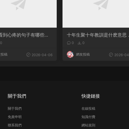
看到心疼的句子有哪些？
十年生聚十年教訓是什麽意思 
是淚點
語典故出自哪裏
0
0
0
友投稿
網友投稿
2026-04-06
2026-04
關于我們
快捷鏈接
關于我們
在線投稿
免責申明
知識付費
聯系我們
網站規則