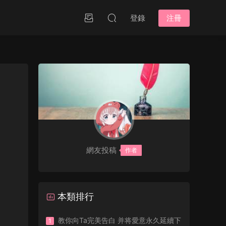
登錄
注冊
網友投稿
作者
本類排行
教你向Ta完美告白 并将愛意永久延續下
1