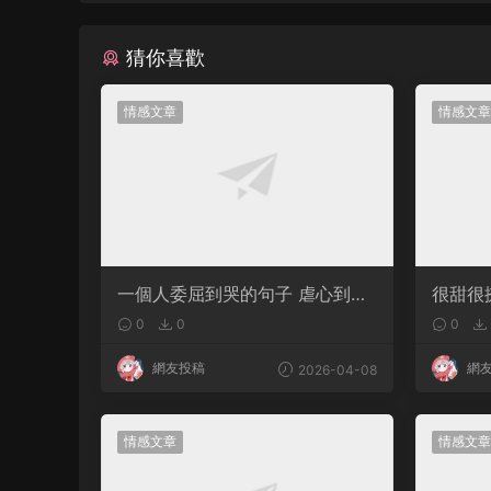
猜你喜歡
情感文章
情感文章
一個人委屈到哭的句子 虐心到讓
很甜很
人流淚的文案
軟的文
0
0
0
網友投稿
網
2026-04-08
情感文章
情感文章