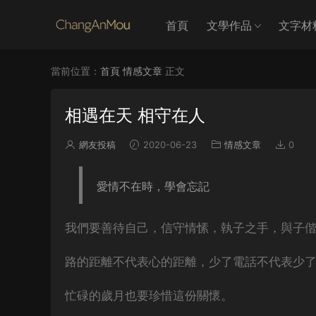
首頁
文學作品
文字材
當前位置：
首頁
情感文章
正文
相遇在天 相守在人
網友投稿
2020-06-23
情感文章
0
愛情不在時，學會忘記
我們要善待自己，信守情愫，執子之手，與子
路的距離不代表心的距離，少了電話不代表少
忙碌的歲月也要珍惜這份關懷。