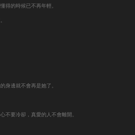
們懂得的時候已不再年輕。
償。
。
你的身邊就不會再是她了。
的心不要冷卻，真愛的人不會離開。