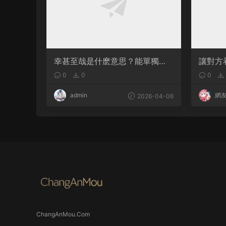
幸甚至哉是什麽意思？能單獨用
讓對方
嗎
句句都
0
0
0
admin
網
2026-04-06
ChangAnMou.Com