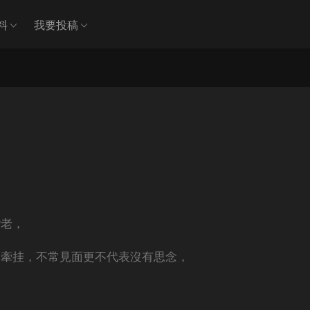
料
我要投稿
偕老，
了牽挂，不常見面更不代表沒有思念，