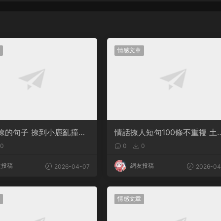
情感文章
撩的句子 撩到小鹿亂撞腿
情話撩人短句100條不重複 土
案
情話撩人長句
0
0
0
友投稿
網友投稿
2026-04-07
2026-04
情感文章