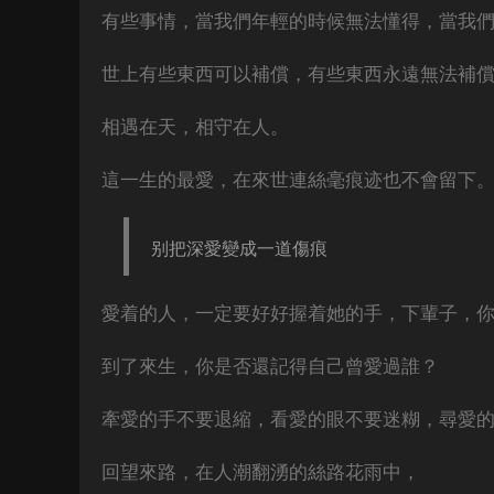
有些事情，當我們年輕的時候無法懂得，當我
世上有些東西可以補償，有些東西永遠無法補
相遇在天，相守在人。
這一生的最愛，在來世連絲毫痕迹也不會留下
别把深愛變成一道傷痕
愛着的人，一定要好好握着她的手，下輩子，
到了來生，你是否還記得自己曾愛過誰？
牽愛的手不要退縮，看愛的眼不要迷糊，尋愛
回望來路，在人潮翻湧的絲路花雨中，