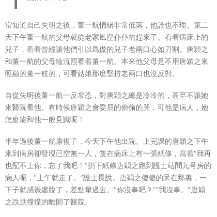
當知道自己失明之後，董一航情緒非常低落，他誰也不理。第二
天下午董一航的父母就從老家風塵仆仆的趕來了。看着病床上的
兒子，看着曾經讓他們引以爲傲的兒子老兩口心如刀割。唐穎之
和董一航的父母輪流照看着董一航。本來他父母是不用唐穎之來
照顧的董一航的，可看姑娘那麽堅持老兩口也沒反對。
自從失明後董一航一反常态，對唐穎之總是冷冷的，甚至不讓她
來醫院看他。有時候唐穎之會委屈的偷偷的哭，可他是病人，她
怎麽能和他一般見識呢！
半年過後董一航康複了，今天下午他出院。上完課的唐穎之下午
來到病房卻發現已空無一人，隻在病床上有一張紙條，寫着“我再
也配不上你，忘了我吧！”扔下紙條唐穎之跑到護士站問九号房的
病人呢，“上午就走了。”護士長說。唐穎之傻傻的呆在那裏，一
下子就感覺虛脫了，差點暈過去。“你沒事吧？”“我沒事。”唐穎
之跌跌撞撞的離開了醫院。