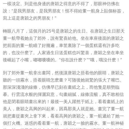
一樣淡定。到是他身邊的唐穎之得意的不得了，那眼神仿佛在
說：“是我男朋友，是我男朋友！恨不得給董一航身上貼個标簽，
寫上這是唐穎之的男朋友！”
轉眼八月了，這個月的25号是唐穎之的生日。在唐穎之生日那天
董一航帶着她去了郊外，說有驚喜給他。坐在車座後面的唐穎之
把前面的董一航瞄了好幾遍，車筐裏除了一個蛋糕還有許多吃
的，也沒什麽了。人家過生日送蛋糕也叫驚喜，唐穎之坐在車坐
後崛起了小嘴，嘟嘟囔囔的。“你在說什麽？”“哦，哦沒什麽！”
到了郊外董一航拿出畫闆，然後讓唐穎之捂着他的眼睛，唐穎之
聽的一頭霧水，捂着眼睛怎麽畫？可随後她就驚的張大了嘴巴。
那深深淺淺的線條，仿佛早已刻在畫紙之上，而他隻是順勢臨
摹。行雲流水般的揮灑寫意，勾畫細膩，線條流暢，真不敢相信
他是閉着眼睛畫出來的！最後一美人躍然于紙上，看着畫紙上的
美人，唐穎之高興的叫起來，因爲那美人就是她。畫完了董一航
就把畫從畫夾上拿下來，看着高興的唐穎之，董一航遞給了她一
個打火機。迷惑的看着董一航，唐穎之一臉的霧水。董一航神秘