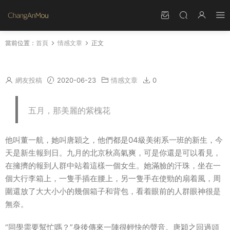
當前位置：
首頁
情感文章
正文
失明的畫家
網友投稿
2020-06-23
情感文章
0
五月，那美麗的紫槐花
他叫董一航，她叫唐穎之，他們都是04級美術系一班的新生，今
天是新生報到日。九月的北京秋高氣爽，可是你還是可以看見，
在擁擠的報到人群中站着這樣一個女生。她滿臉的汗珠，坐在一
個大行李箱上，一隻手插在腰上，另一隻手在使勁的扇着風，周
圍還放了大大小小的幾個箱子和背包，看着眼前的人群眼神很是
無奈。
“同學需要幫忙嗎？”身後傳來一陣很輕快的聲音。唐穎之回過頭