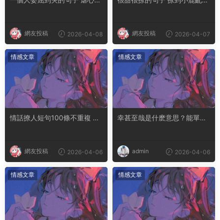
讓人流淚的文案
腿軟的文案
網友投稿
網友投稿
2026-04-08
2026-04-07
情感文章
情感文章
情話撩人短句100條不重複 土
幸甚至哉是什麽意思？能單獨
味情話撩人長句
用嗎
網友投稿
admin
2026-04-06
2026-04-06
情感文章
情感文章