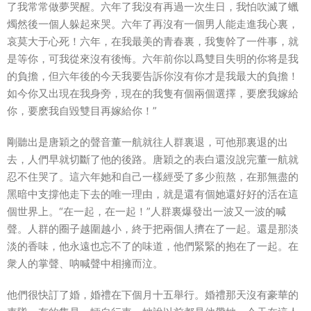
了我常常做夢哭醒。六年了我沒有再過一次生日，我怕吹滅了蠟
燭然後一個人躲起來哭。六年了再沒有一個男人能走進我心裏，
哀莫大于心死！六年，在我最美的青春裏，我隻幹了一件事，就
是等你，可我從來沒有後悔。六年前你以爲雙目失明的你将是我
的負擔，但六年後的今天我要告訴你沒有你才是我最大的負擔！
如今你又出現在我身旁，現在的我隻有個兩個選擇，要麽我嫁給
你，要麽我自毀雙目再嫁給你！”
剛聽出是唐穎之的聲音董一航就往人群裏退，可他那裏退的出
去，人們早就切斷了他的後路。唐穎之的表白還沒說完董一航就
忍不住哭了。這六年她和自己一樣經受了多少煎熬，在那無盡的
黑暗中支撐他走下去的唯一理由，就是還有個她還好好的活在這
個世界上。“在一起，在一起！”人群裏爆發出一波又一波的喊
聲。人群的圈子越圍越小，終于把兩個人擠在了一起。還是那淡
淡的香味，他永遠也忘不了的味道，他們緊緊的抱在了一起。在
衆人的掌聲、呐喊聲中相擁而泣。
他們很快訂了婚，婚禮在下個月十五舉行。婚禮那天沒有豪華的