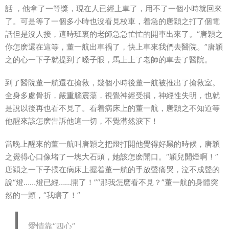
話 ，他拿了一等獎，現在人已經上車了，用不了一個小時就回來
了。可是等了一個多小時也沒看見校車，着急的唐穎之打了個電
話但是沒人接，這時班裏的老師急急忙忙的開車出來了。“唐穎之
你怎麽還在這等，董一航出車禍了，快上車來我們去醫院。”唐穎
之的心一下子就提到了嗓子眼，馬上上了老師的車去了醫院。
到了醫院董一航還在搶救，幾個小時後董一航被推出了搶救室。
全身多處骨折，嚴重腦震蕩，視覺神經受損，神經性失明，也就
是說以後再也看不見了。看着病床上的董一航，唐穎之不知道等
他醒來該怎麽告訴他這一切，不覺潸然淚下！
當晚上醒來的董一航叫唐穎之把燈打開他覺得好黑的時候，唐穎
之覺得心口像堵了一塊大石頭，她該怎麽開口。“穎兒開燈啊！”
唐穎之一下子撲在病床上握着董一航的手放聲痛哭，泣不成聲的
說“燈……燈已經……開了！”“那我怎麽看不見？”董一航的身體突
然的一顫，“我瞎了！”
愛情靠“四心”