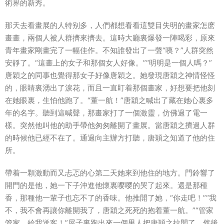
術界的新秀。
那天去看畫展的人特别多，人們都想看看這雙目失明的畫家怎麽
畫畫，兩個人被人群擠來擠去。這時大廳裏爆發一陣喝彩，原來
青年畫家剛畫完了一幅佳作。不知誰發出了一聲“咦？”人群突然
安靜了。“這畫上的女子和那個女人好像。”“明明是一個人嗎？”
唐穎之的同事也覺得那女子好像唐穎之。她發現唐穎之神情怪怪
的，眼睛裏湧出了淚花，而且一直盯着那個畫家，好想要把他刻
在她眼裏，生怕他跑了。“董一航！”唐穎之喊出了藏在她心裏多
年的名字。聽到這喊聲，那畫家打了一個激靈，仿佛過了電一
樣。突然他叫他的助手帶他匆匆離開了畫展。當唐穎之擠過人群
的時候他已經不在了。通過向主辦方打聽，唐穎之知道了他的住
所。
帶着一顆激動而又忐忑的心第二天她來到他住的地方。門鈴響了
開門的是他，她一下子沖進他懷裏嘤嘤的哭了起來。還是那種
香，那種他一輩子也忘不了的香味。他推開了她，“你走吧！”“我
不，我不會再讓你離開我了，唐穎之死死的抱着董一航。”“管家
管家，給我送客！”屋子裏跑出來一個男人把唐穎之拉開了，然後