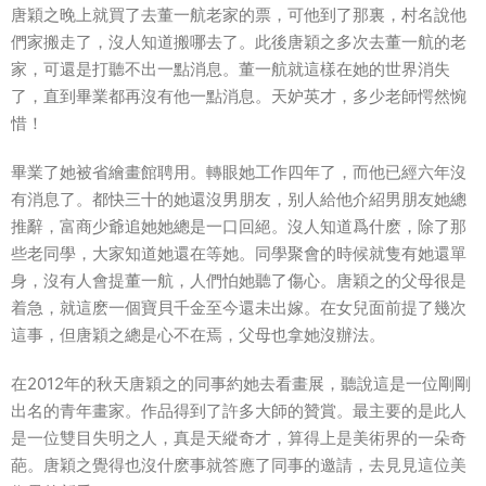
唐穎之晚上就買了去董一航老家的票，可他到了那裏，村名說他
們家搬走了，沒人知道搬哪去了。此後唐穎之多次去董一航的老
家，可還是打聽不出一點消息。董一航就這樣在她的世界消失
了，直到畢業都再沒有他一點消息。天妒英才，多少老師愕然惋
惜！
畢業了她被省繪畫館聘用。轉眼她工作四年了，而他已經六年沒
有消息了。都快三十的她還沒男朋友，别人給他介紹男朋友她總
推辭，富商少爺追她她總是一口回絕。沒人知道爲什麽，除了那
些老同學，大家知道她還在等她。同學聚會的時候就隻有她還單
身，沒有人會提董一航，人們怕她聽了傷心。唐穎之的父母很是
着急，就這麽一個寶貝千金至今還未出嫁。在女兒面前提了幾次
這事，但唐穎之總是心不在焉，父母也拿她沒辦法。
在2012年的秋天唐穎之的同事約她去看畫展，聽說這是一位剛剛
出名的青年畫家。作品得到了許多大師的贊賞。最主要的是此人
是一位雙目失明之人，真是天縱奇才，算得上是美術界的一朵奇
葩。唐穎之覺得也沒什麽事就答應了同事的邀請，去見見這位美