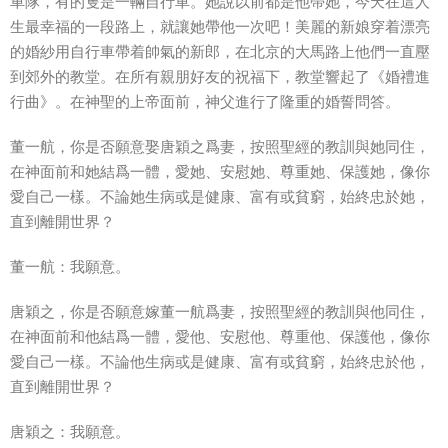
車隊，有的隻是一輛自行車。她說以前都是他帶她，今天在這人
生最幸福的一段路上，就讓她帶他一次吧！美麗的新娘穿着漂亮
的婚紗用自行車帶着帥氣的新郎，在北京的大馬路上他們一直壓
到郊外的教堂。在所有親朋好友的祝福下，教堂響起了《婚禮進
行曲》。在神聖的上帝面前，神父進行了隆重的婚誓問答。
董一航，你是否願意娶唐穎之爲妻，按照聖經的教訓與她同住，
在神面前和她結爲一體，愛她、安慰她、尊重她、保護她，像你
愛自己一樣。不論她生病或是健康、富有或貧窮，始終忠於她，
直到離開世界？
董一航：我願意。
唐穎之，你是否願意嫁董一航爲妻，按照聖經的教訓與他同住，
在神面前和他結爲一體，愛他、安慰他、尊重他、保護他，像你
愛自己一樣。不論他生病或是健康、富有或貧窮，始終忠於他，
直到離開世界？
唐穎之：我願意。