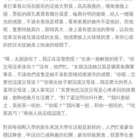
來打量着出現在眼前的這個大男孩，高高瘦瘦的，嘴角微微上
揚，墨藍的瞳孔裏透着幾分溫柔，輪廓分明的臉龐，給人一種陽
光的感覺，不過衣着很是樸素，看來家裏的條件不是很好。而他
呢，隻覺得她真白，眼睛真大，身上還有股淡淡的香味，以前他
從來沒有碰見過這樣的女孩。他感覺臉上火辣辣的燙，有些心虛
的把目光從她身上快速的移開了。
“哦，太謝謝你了，我正在這發愁呢！”女孩一臉解脫的樣子。“你
父母沒來送你？”“沒有，他們忙。”女孩沒說她父親是礦業集團董
事長，不讓他們送隻是她不喜歡那種招搖過市的感覺。“你呢，怎
麽也沒讓父母送？”“你個女娃子都沒讓父母送，我這麽大的男人
還用父母送，讓人家笑話！”其實他也沒說父母是心疼來回的路費
錢，都夠他幾月生活費了。“對了還沒問你叫什麽。”“我叫唐穎
之，美術系一班的。”“你呢？”“我叫董一航，和你一個班的。”“哇
塞真巧！”兩個人就這樣認識了。
對與每個剛入學的新生來說大學生活都是新鮮的，人們忙着參加
聯誼舞會，申請自己感興趣的社團，參加班級聚會，競選學生會