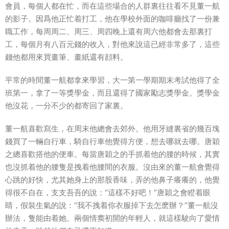
會員，每個人都在忙，而在這些場合的人群裏往往看不見董一航
的影子。因爲他正忙着打工，他在學校外面的咖啡廳找了一份兼
職工作，每周周二、周三、周四晚上還有周六他都會去那裏打
工，每個月有八百元錢的收入，對他來說這已經非常多了，這些
錢他都用來買畫筆、畫紙還有顔料。
平常的時間董一航都拿來學習，大一第一學期期末考試他得了全
班第一，拿了一等獎學金，而且還得了國家勵志獎學金。獎學金
他沒花，一分不少的都寄回了家裏。
董一航喜歡寫生，在周末他總會去郊外。他用牙縫裏省的幾百塊
錢買了一輛自行車，騎自行車他覺得方便，想去哪就去哪。唐穎
之總喜歡搭他的便車。每當唐穎之的手抓着他的腰的時候，其實
也沒抓着他的腰隻是拽着他腰間的衣服。沒由來的董一航會覺得
心跳的好快，尤其她身上的那股香味，弄的他鼻子癢癢的，他覺
得很不自在，支支吾吾的說：“這樣不好吧！”唐穎之會瞪着眼
睛，假裝生氣的說：“我不拽着你衣服掉下去怎麽辦？”董一航沒
辦法，隻能由着她。兩個情窦初開的年輕人，就這樣駛向了愛情