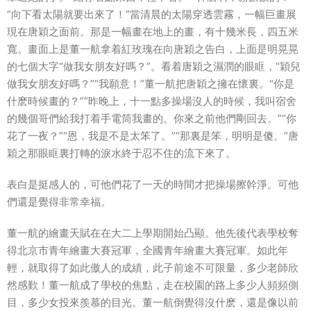
“向下看太陽就要出來了！”當清晨的太陽穿透雲霧，一幅巨畫展
現在唐穎之面前。那是一幅畫在地上的畫，有十幾米長，四五米
寬。畫面上是董一航拿着紅玫瑰在向唐穎之告白，上面是明晃晃
的七個大字“做我女朋友好嗎？”。看着唐穎之濕潤的眼眶，“穎兒
做我女朋友好嗎？”“我願意！”董一航把唐穎之擁在懷裏。“你是
什麽時候畫的？”“昨晚上，十一點多操場沒人的時候，我叫宿舍
的幾個哥們給我打着手電筒我畫的。你來之前他們剛回去。”“你
花了一夜？”“恩，我是不是太笨了。”“那裏是笨，明明是傻。”唐
穎之那眼眶裏打轉的淚水終于忍不住的流下來了。
表白是挺感人的，可他們花了一天的時間才把操場擦幹淨。可他
們還是覺得非常幸福。
董一航的繪畫天賦在在大二上學期開始凸顯。他先後代表學校奪
得北京市青年繪畫大賽冠軍，全國青年繪畫大賽冠軍。如此年
輕，就取得了如此傲人的成績，此子前途不可限量，多少老師欣
然感歎！董一航成了學校的焦點，走在校園的路上多少人頻頻側
目，多少女投來羨慕的目光。董一航倒覺得沒什麽，還是像以前