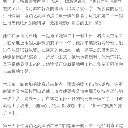
的一笑，指着畫卷的左上角說：“你烤烤這裏。”唐穎之将信将疑
的烤了烤。這時原本幹淨的畫紙上出現了幾個字，祝親愛的穎兒
生日快樂。唐穎之高興的撲進董一航的懷裏，這是在她二十一個
生日裏她收到的最特别、最讓她感到驚喜的生日禮物。
他們在河邊的草地上一起過了她第二十一個生日，看着天空牽着
手在草地上兩個人靜靜的躺了一下午，她說畢業後就嫁給他，他
說你敢嫁我就敢娶。在回來的路上她問他，那字是怎麽出來的，
他說是用白醋寫的，一烤就能出來，她說他真聰明，他說這辦法
又不是他發明出來的，她說反正你就是聰明！路上隻留下兩個戀
人幸福的笑聲。
大三董一航參加的比賽越來越多，而拿的獎項也越來越多。這不
唐穎之又在學校門口送他，這次他要去參加中國美術協會舉行的
一次比賽，要去三天。唐穎之依依不舍的松開董一航的手，目送
着他上了校車。“别擔心，幾天後我就回來了。”董一航笑笑的揮
了揮手。
第三天下午唐穎之高興的在校門口等董一航回來，他們剛通了電