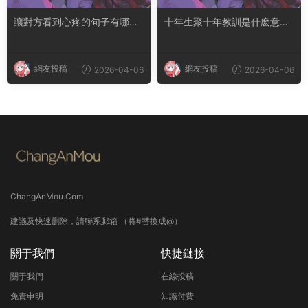
讓對方看到心疼的句子有哪
十年生聚十年教訓是什麽意思
些？句句都是淚點
成語典故出自哪裏
網友投稿
網友投稿
2026-04-06
2026-04-06
ChangAnMou.Com
建議及快速删除，請聯系郵箱 （将#替換成@）
關于我們
快捷鏈接
關于我們
在線投稿
免責申明
知識付費