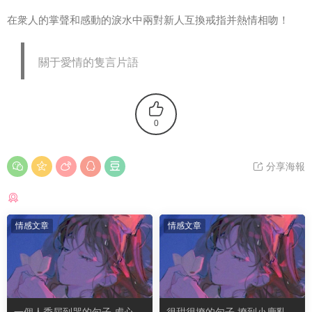
在衆人的掌聲和感動的淚水中兩對新人互換戒指并熱情相吻！
關于愛情的隻言片語
0
分享海報
猜你喜歡
情感文章
情感文章
一個人委屈到哭的句子 虐心到
很甜很撩的句子 撩到小鹿亂撞