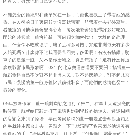
的春天，雖然他們自己還不知道。
不知怎麽的她總想和他單獨在一起，而他也喜歡上了帶着她的感
覺。在以後的日子裏唐穎之沒事就讓董一航帶着她去郊外寫生。
看他瘦的可憐樣她會覺得心疼，每次她都會給他帶許多好吃的。
開始的時候董一航會推辭，可唐穎之總會找出一大堆的奇葩理
由。什麽你不吃就壞了，壞了丢掉多可惜，知道非洲每天有多少
人餓死嗎？什麽你不吃我還要帶回去，多重啊！有沒有搞錯，騎
車子的是董一航，又不是你唐穎之，真是無語了！還有什麽你這
麽瘦影響市民形象啊，08年的北京奧運會還要不要開！搞得董一
航都覺得自己不吃對不起非洲人民，對不起唐穎之，對不起北京
市民！慢慢的董一航身體比以前健壯多了而他們的感情也發生了
微妙的變化。
05年放暑假前，董一航對唐穎之進行了告白。在早上天還沒亮的
時候董一航就給唐穎之打了電話叫她到學校的操場去。迷迷糊糊
的唐穎之來到了操場，早已等候多時的董一航走過去牽起唐穎之
的手就往主席台走去，唐穎之一下子就清醒了過來因爲他還沒有
牽過她的手。“給你看點東西，往下看。”“什麽啊，霧蒙蒙的！”