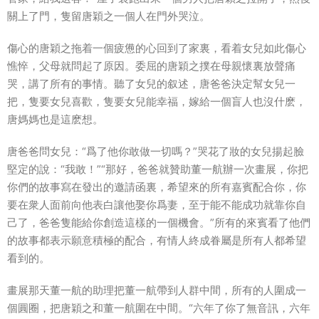
關上了門，隻留唐穎之一個人在門外哭泣。
傷心的唐穎之拖着一個疲憊的心回到了家裏，看着女兒如此傷心
憔悴，父母就問起了原因。委屈的唐穎之撲在母親懷裏放聲痛
哭，講了所有的事情。聽了女兒的叙述，唐爸爸決定幫女兒一
把，隻要女兒喜歡，隻要女兒能幸福，嫁給一個盲人也沒什麽，
唐媽媽也是這麽想。
唐爸爸問女兒：“爲了他你敢做一切嗎？”哭花了妝的女兒揚起臉
堅定的說：“我敢！”“那好，爸爸就贊助董一航辦一次畫展，你把
你們的故事寫在發出的邀請函裏，希望來的所有嘉賓配合你，你
要在衆人面前向他表白讓他娶你爲妻，至于能不能成功就靠你自
己了，爸爸隻能給你創造這樣的一個機會。”所有的來賓看了他們
的故事都表示願意積極的配合，有情人終成眷屬是所有人都希望
看到的。
畫展那天董一航的助理把董一航帶到人群中間，所有的人圍成一
個圓圈，把唐穎之和董一航圍在中間。“六年了你了無音訊，六年