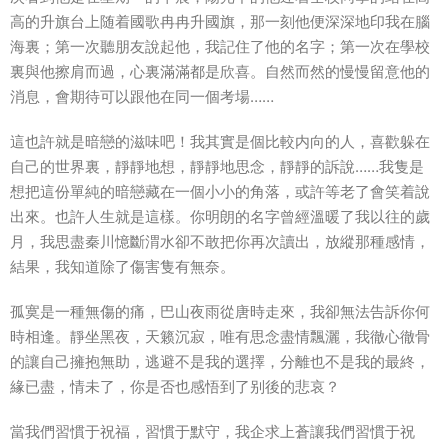
高的升旗台上随着國歌冉冉升國旗，那一刻他便深深地印我在腦
海裏；第一次聽朋友說起他，我記住了他的名字；第一次在學校
裏與他擦肩而過，心裏滿滿都是欣喜。自然而然的慢慢留意他的
消息，會期待可以跟他在同一個考場……
這也許就是暗戀的滋味吧！我其實是個比較内向的人，喜歡躲在
自己的世界裏，靜靜地想，靜靜地思念，靜靜的訴說……我隻是
想把這份單純的暗戀藏在一個小小的角落，或許等老了會笑着說
出來。也許人生就是這樣。你明朗的名字曾經溫暖了我以往的歲
月，我思盡秦川憶斷渭水卻不敢把你再次讀出，放縱那種感情，
結果，我知道除了傷害隻有無奈。
孤寞是一種無傷的痛，巴山夜雨從唐時走來，我卻無法告訴你何
時相逢。靜坐黑夜，天籁沉寂，唯有思念盡情飄灑，我徹心徹骨
的讓自己擁抱無助，逃避不是我的選擇，分離也不是我的最終，
緣已盡，情未了，你是否也感悟到了别後的悲哀？
當我們習慣于祝福，習慣于默守，我企求上蒼讓我們習慣于祝