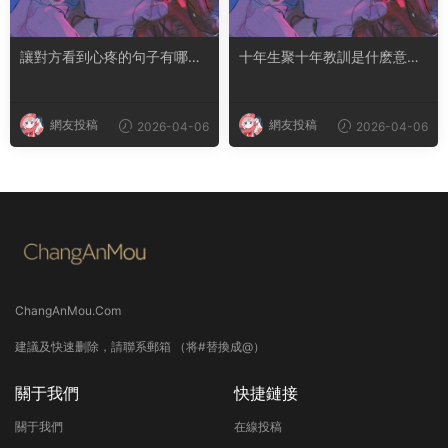
讓對方看到心疼的句子有哪
十年生聚十年教訓是什麽意思
些？句句都是淚點
成語典故出自哪裏
網友投稿
網友投稿
2026-04-06
2026-04-06
ChangAnMou.Com
建議及快速删除，請聯系郵箱 （将#替換成@）
關于我們
快捷鏈接
關于我們
在線投稿