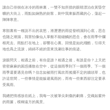
讓自己徘徊在冰冷的雨林裏，一雙不知所措的眼睛漂泊在黃昏空
曠的大街上，雨點如娴熟的劍客，刺中我東躲西藏的心，蕩起一
陣陣寒意。
寒顫裏有一種說不出的哀愁，淅瀝瀝的雨從發梢濕到心底，思念
也随之潮濕，我害怕像仙人掌般不能碰觸的思念，會在雨季中爛
根死去。雨點打在地上，卻響在心裏。回憶是如此殘酷，引得天
地也爲之流淚，綿綿不絕的雷來洗涮往事的痕迹。
淚眼問天，相遇之前，有你是誰？相遇之後，有誰是你？上天把
密密麻麻的困惑播散在空中，從這個雨季到下一個雨季。下一個
雨季還要遇見你嗎？信念如被雨打風吹而搖擺不定的牆頭草，也
許這世間，一些事情是能躲避風雨的，而有一些東西卻注定要承
受風雨。
我總把情感放在紙上，我每一次被筆尖刺傷的劇痛，交織如窗外
的雨簾，模糊遠方的風景。