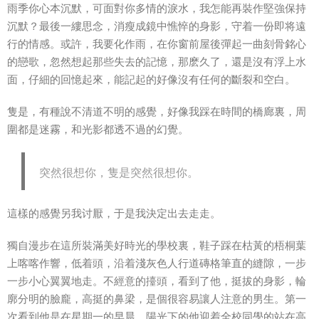
雨季你心本沉默，可面對你多情的淚水，我怎能再裝作堅強保持
沉默？最後一縷思念，消瘦成鏡中憔悴的身影，守着一份即将遠
行的情感。或許，我要化作雨，在你窗前屋後彈起一曲刻骨銘心
的戀歌，忽然想起那些失去的記憶，那麽久了，還是沒有浮上水
面，仔細的回憶起來，能記起的好像沒有任何的斷裂和空白。
隻是，有種說不清道不明的感覺，好像我踩在時間的橋廊裏，周
圍都是迷霧，和光影都透不過的幻覺。
突然很想你，隻是突然很想你。
這樣的感覺另我讨厭，于是我決定出去走走。
獨自漫步在這所裝滿美好時光的學校裏，鞋子踩在枯黃的梧桐葉
上喀喀作響，低着頭，沿着淺灰色人行道磚格筆直的縫隙，一步
一步小心翼翼地走。不經意的擡頭，看到了他，挺拔的身影，輪
廓分明的臉龐，高挺的鼻梁，是個很容易讓人注意的男生。第一
次看到他是在星期一的早晨，陽光下的他迎着全校同學的站在高