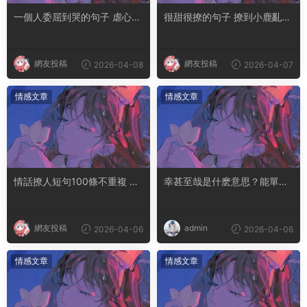
一個人委屈到哭的句子 虐心到
很甜很撩的句子 撩到小鹿亂撞
讓人流淚的文案
腿軟的文案
網友投稿
網友投稿
2026-04-08
2026-04-07
情感文章
情感文章
情話撩人短句100條不重複 土
幸甚至哉是什麽意思？能單獨
味情話撩人長句
用嗎
網友投稿
admin
2026-04-06
2026-04-06
情感文章
情感文章