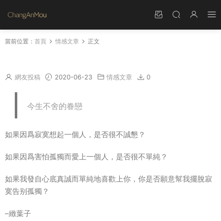
當前位置：
首頁
情感文章
正文
一滴流在心中的雨
網友投稿
2020-06-23
情感文章
0
今生不舍的眷戀
如果因爲寂寞想起一個人，是否很不誠懇？
如果因爲害怕孤獨而愛上一個人，是否很不單純？
如果我發自心底真誠而單純地喜歡上你，你是否願意幫我擺脫寂
寞告别孤獨？
–緻葉子