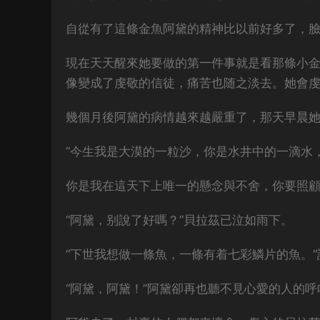
自從有了這條金魚阿黛的精神比以前好多了，
現在天天醒來她要做的第一件事就是看那條小
像變成了虔敬的信徒，痛苦也随之淡去。她會
幾個月後阿黛的病情越來越嚴重了，那天早晨
“今生我是大漠的一粒沙，你是水井中的一滴水
你是我在這天下上唯一的懸念與不舍，你要照顧
“阿黛，别說了好嗎？”貝拉茲已泣如雨下。
“下世我想做一條魚，一條有着七彩鱗片的魚。
“阿黛，阿黛！”阿黛卻再也聽不見心愛的人的