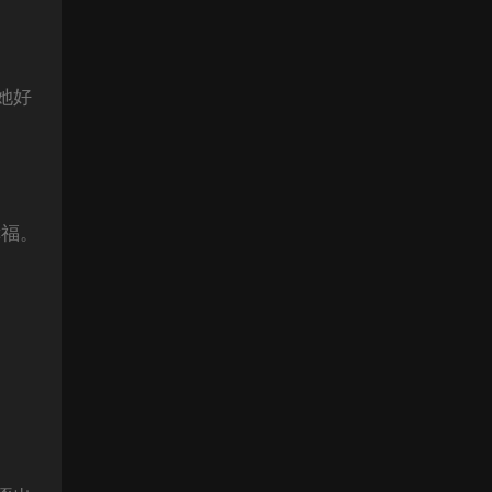
她好
幸福。