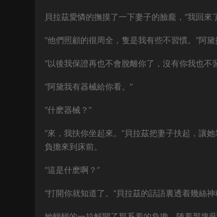
貝拉茲愛憐的撫摸了一下妻子的臉龐，“我回來
“他們照顧的很周全，隻是我有些不習慣。”阿
“以後我保證再也不會脫離你了，沒有你我也不習
“阿黛我有器械給你看。”
“什麽器械？”
“來，我扶你坐起來。”貝拉茲把妻子扶起，讓
負擔來到床前。
“這是什麽啊？”
“打開你就知道了。”貝拉茲的話語裏透着幾絲神
她輕輕的一拉解開了那系着的負擔，随着那塊