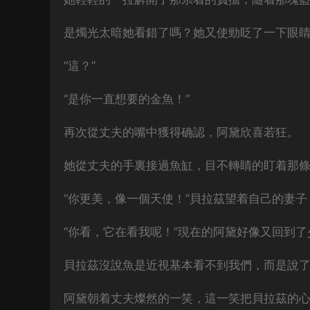
是燭光太暗她看錯了嗎？她又使勁眨了一下眼
“這？”
“是你一直想要的金魚！”
再次從丈夫的嘴中獲得确認，阿黛欣喜若狂。
她從丈夫的手裏接過魚缸，目不轉睛的盯着那條
“你更美，像一個天使！”貝拉茲望着自己的妻
“你看，它在看我呢！”現在的阿黛好像又回到
貝拉茲沒說魚是近視基本看不到我們，而是說了
阿黛朝着丈夫燦然的一笑，這一笑把貝拉茲的