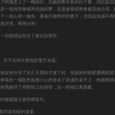
妻子阿黛患上了一種絕症，在她所剩不多的日子裏，貝拉茲決
這是一個何等奢侈而危險的夢，若是被發現将會被流放沙漠、
不了一個人和一條魚。看着日漸憔悴的妻子，貝拉茲決議不再
流放沙漠、葬身沙海！
好一切他就起程去了最近的都市。
。
了，至于去幹什麽他卻隻字未提。
，他在村外等了良久天黑時才進了村。抵家的時刻那盞燭燈還
裏捧着的一個藍色負擔小心的放在了床邊的桌子上，然後靜靜
龐他爲她捋了捋額頭上的頭發，這一刻他以爲真暖。
和的臉龐随之被病痛取代。
睛裏閃着别樣的溫柔。