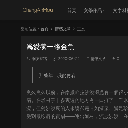
首頁
文學作品
文字材
當前位置：
首頁
情感文章
正文
爲愛養一條金魚
網友投稿
2020-06-22
情感文章
0
那些年，我的青春
良久良久以前，在南撒哈拉沙漠深處有一個很
窮。在離村子十多裏遠的地方有一口打了上千
澀，但對沙漠裏的人來說卻是甘如清泉、彌足
受到最嚴肅的責罰――逐出鄉村，流放沙漠！