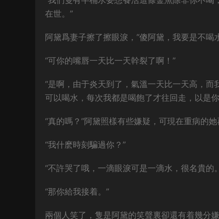
“我們隻有半桶水要想養活這條金魚除非你不喝
在世。”
阿黛爲妻子擦了擦眼淚，“傻阿黛，我要是不喝
“可你的嘴唇一天比一天幹裂了啊！”
“是啊，由于炎天到了，氣溫一天比一天高，而
可以喝水，每次我都是喝飽了才往回走，以是你
“真的嗎？”阿黛照樣有些嫌疑，可現在重病的
“我什麽時刻騙過你？”
“不許哭了哦，一滴眼淚可是一滴水，很名貴的。
“那你給我接着。”
兩個人笑了，隻是阿黛的笑聲裏卻還有着幾分