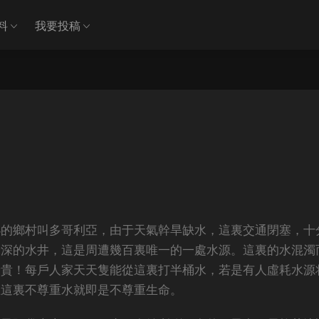
料
我要投稿
小的鄉村叫多哥利亞，由于天氣幹旱缺水，這裏交通閉塞，十
米深的水井，這是周遭幾百裏唯一的一處水源。這裏的水混濁
珍貴！每戶人家天天隻能從這裏打半桶水，若是有人虛耗水源
在這裏不尊重水就即是不尊重生命。