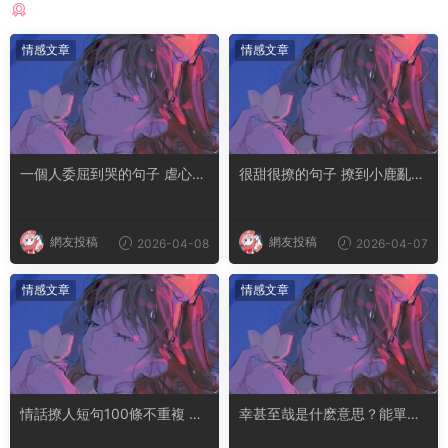
猜你喜歡
情感文章
情感文章
一個人委屈到哭的句子 虐心到
很甜很撩的句子 撩到小鹿亂撞
讓人流淚的文案
腿軟的文案
網友投稿
網友投稿
2026-04-08
2026-04-07
情感文章
情感文章
情話撩人短句100條不重複 土
幸甚至哉是什麽意思？能單獨
味情話撩人長句
用嗎