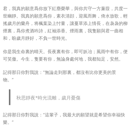
君，我真的願意爲你放下紅塵榮華，與你共守一方蒹葭，共度一
世幽靜。我真的願意爲你，素衣清顔，迎風而舞，倚水放歌，輕
搖歲月的蘭舟，将楓葉染上忖量，讓蔓草添上情長，在袅袅的柳
煙裏，爲你煮酒吟詩，紅袖添香。煙雨裏，我隻願與君一曲相
和，盼歲月靜好，不負一世時光。
你是我生命裏的晴天。長夜裏有你，即可妖冶；風雨中有你，便
可笑傲。今生，隻要有你，無論身處何地，我都知足，安然。
記得那日你對我說：“無論走到那裏，都沒有比你更美的景
物。”
秋思靜夜*時光流離，歲月憂傷
記得那日你對我說：“這輩子，我最大的願望就是希望你幸福快
樂。”