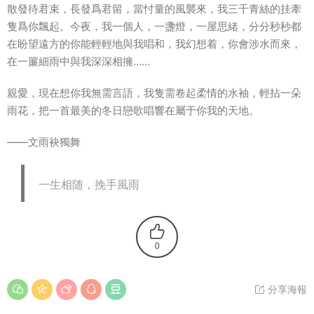
散發待君束，長發爲君留，當忖量的風襲來，我三千青絲的挂牽
隻爲你飄起。今夜，我一個人，一盞燈，一屋思緒，分分秒秒都
在盼望遠方的你能輕輕地與我唱和，我幻想着，你會涉水而來，
在一簾細雨中與我深深相擁……
親愛，現在想你我無需言語，我隻需卷起柔情的水袖，輕拈一朵
雨花，把一首最美的冬日戀歌唱響在屬于你我的天地。
――文雨袂獨舞
一生相随，挽手風雨
0
分享海報