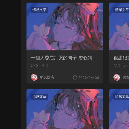
情感文章
情感文章
一個人委屈到哭的句子 虐心到讓
很甜很
人流淚的文案
軟的文
0
0
0
網友投稿
網
2026-04-08
情感文章
情感文章