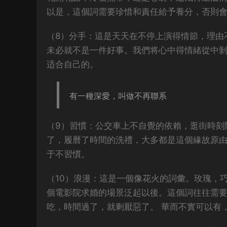
以是，這個詞需要珍惜和責任給予養分，否則
（8）分手：這是天天在不停上演得情節，理由
未必就不是一件好事。我們将心中得情緒從中
适合自己的。
有一種深愛，叫做不再聯系
（9）習慣：公交車上不自覺的依賴，逛街時刻
了，履曆了時間的洗禮，大多都是這個緣故原
于不習慣。
（10）浪漫：這是一個像花火的詞彙。玫瑰，
個電影院求婚的場景泛起以後。這個詞往往需
吃，時間過了，就剩厭惡了。 華而不實可以有