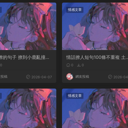
情感文章
撩的句子 撩到小鹿亂撞腿
情話撩人短句100條不重複 土
案
情話撩人長句
0
0
0
友投稿
網友投稿
2026-04-07
2026-04
情感文章