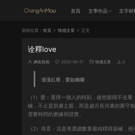
首頁
文學作品
文字材
當前位置：
首頁
情感文章
正文
诠釋love
網友投稿
2020-06-21
情感文章
0
漫漫紅塵，愛如幽蘭
（1）愛：選擇一個人的時刻，縱然眼睛不去看
械，不止是肌膚之親，而是歲月長河裏的厮守
需要時間的磨練和證實。
（2）尋覓：這是青澀歲數裏最純樸得器械，他