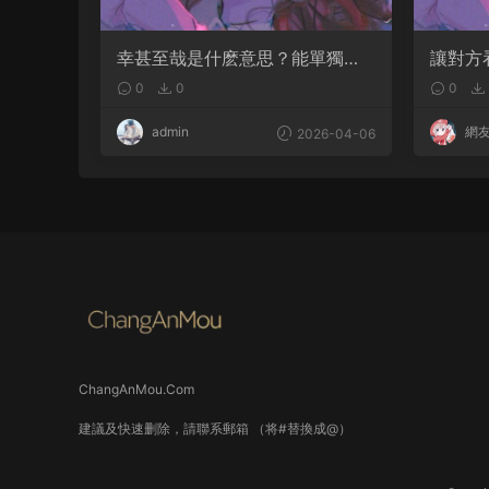
幸甚至哉是什麽意思？能單獨用
讓對方
嗎
句句都
0
0
0
admin
網
2026-04-06
ChangAnMou.Com
建議及快速删除，請聯系郵箱 （将#替換成@）