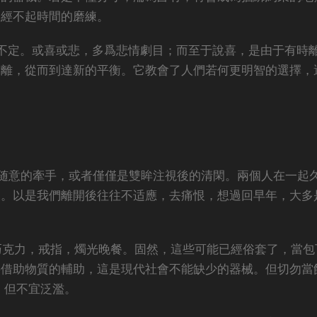
會經不起時間的磨練。
不定。或喜或悲，多爲悲情劇目；而至于說喜，是由于有時
剝離，從而到達新的平衡。它教會了人們若何更明智的選擇，
随意的牽手，或者僅僅是雙眸注視後的清閑。兩個人在一起
由。以是我們離開後往往不适應，去痛恨，想過回早年，大多
巧克力，戒指，燭光晚餐。固然，這些可能已經俗套了，當包
要借助物質的輔助，這是現代社會不能缺少的器械。但切勿當
，但不宜泛濫。