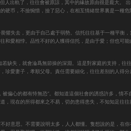
。但人出軌了，往往會被原諒，其中的緣故原由很是龐大。 
裏的硬币，不撿惋惜，撿了惡心，在相互情緒世界裏是一種危
于畏懼失去，更由于自己處于弱勢。信托往往基于一種平衡，
往往和愛相悖。品性不好的人獲得信托，是由于愛；但也可能
，如若缺失，就會淪爲無節操的深淵。這是對家庭的支持，往
女，珍愛妻子，孝順父母。責任需要細化，往往差别的人得分
動，被偏心的都有恃無恐“。都知道這個社會的誘惑許多，情不
知道，現在的所得都來之不易，切勿患得患失，不知知足往往
實不好意思。不需要說明太多，人人都懂。隻想說的是，在你