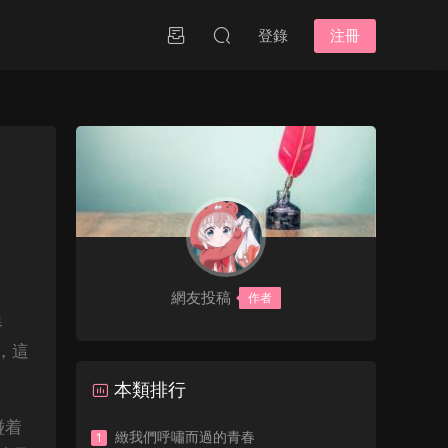
登錄
注冊
網友投稿
作者
器
，這
本類排行
碰着
緻我們呼嘯而過的青春
1