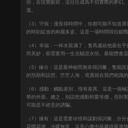
你，在現實眼前，這往往成爲不切實際的夢幻
濫。
（3）守候：漫長得時間中，你都可能不知道屏
的時刻綻放的絢麗多姿。這是一場時間得拉鋸
（4）幸福：一杯水裝滿了，隻爲遞給他最在乎
而美妙，卻需要用一生去驗證永恒。最能體會
（5）緣分：這是最神秘而無奈得詞彙，隻能說
的預期和設想。茫茫人海，境遇就在我們相識
（6）感動：觸點差别，情有差異。這是一個極
華的外面。總之，别誤把感動和愛等價，否則
可能是不經意的誘騙。
（7）擁有：這是需要珍惜和謀劃得詞彙，分分
花開花謝，冷暖無常，這是心裏中蘊藏得最溫