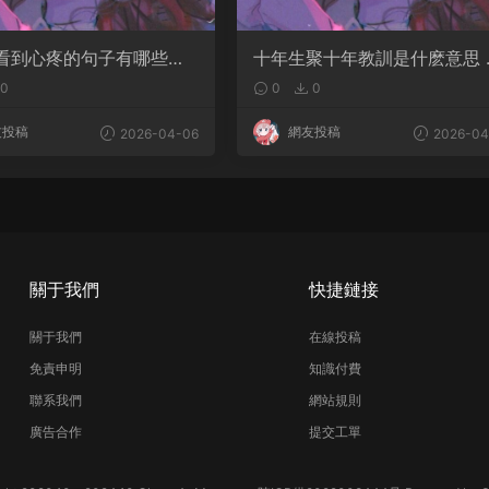
看到心疼的句子有哪些？
十年生聚十年教訓是什麽意思 
是淚點
語典故出自哪裏
0
0
0
友投稿
網友投稿
2026-04-06
2026-04
關于我們
快捷鏈接
關于我們
在線投稿
免責申明
知識付費
聯系我們
網站規則
廣告合作
提交工單