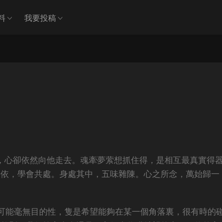
料
我要投稿
，心卻依然向他走去。魂牽夢萦想抓住得，是相互最真實得
相依，學會共處。身處其中，五味雜陳。心之所念，萬始歸一
可能毫無目的性，隻是希望能夠在某一個角落裏，很有時的