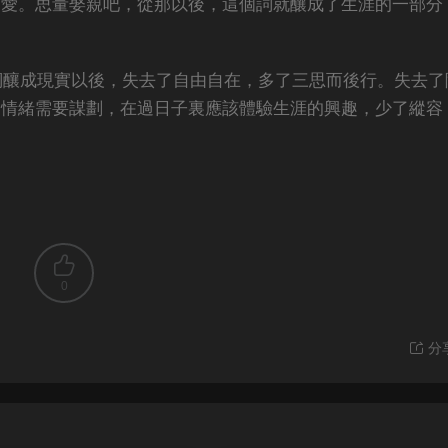
的愛。思量娶親吧，從那以後，這個詞就釀成了生涯的一部分
詞釀成現實以後，失去了自由自在，多了三思而後行。失去了
，情緒需要謀劃，在過日子裏應該體驗生涯的興趣，少了縱容
0
分