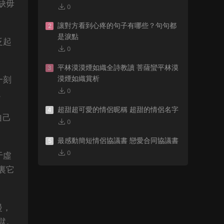
缺毋
0
讓對方看到心疼的句子有哪些？句句都
2
是淚點
泛起
0
平林漠漠煙如織全詩教讀 菩薩蠻平林漠
3
漠煙如織賞析
一刻
0
。
超甜超可愛的情侶昵稱 超甜的情侶名字
4
自己
0
最感動簡短情侶協議書 戀愛合同協議書
5
0
于虛
裏它
漫，
獄。