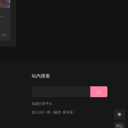
成
-06
站内搜索
知識分享平台
加入QQ一群
（驗證: 長安某）