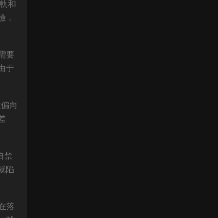
出軌和
險，
需要
由于
往偏向
差
自禁
就陷
在落