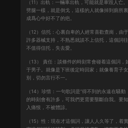
（11）出軌：一輛車出軌，可能就是車毀人亡
劈腿一樣，就是倒戈，這樣的人就像掉到廁所
成爲心中好不了的疤。
（12）信托：心裏自卑的人經常喜歡查崗，由
許多器械支持，不熟悉就談不上信托，這個詞
不值得信托，失去愛。
（13） 責任：談條件的時刻常會碰着這個詞
于男子。就像是下班後定時回家；就像養育子
别，切勿言行不一。
（14）珍惜：一句歌詞是”得不到的永遠在騷
的時刻會有許多，可我們更需要壟斷自我。要
入痛恨，不被體諒。
（15）性：現在才這個詞，讓人人久等了，着