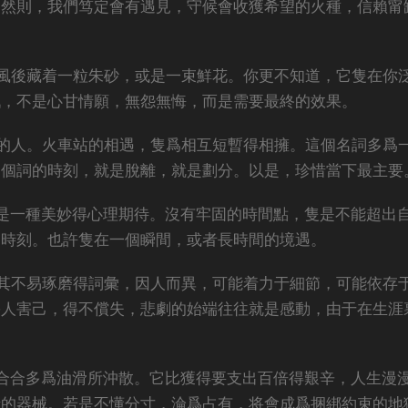
。然則，我們笃定會有遇見，守候會收獲希望的火種，信賴甯
風後藏着一粒朱砂，或是一束鮮花。你更不知道，它隻在你
戰，不是心甘情願，無怨無悔，而是需要最終的效果。
的人。火車站的相遇，隻爲相互短暫得相擁。這個名詞多爲
這個詞的時刻，就是脫離，就是劃分。以是，珍惜當下最主要
是一種美妙得心理期待。沒有牢固的時間點，隻是不能超出
的時刻。也許隻在一個瞬間，或者長時間的境遇。
其不易琢磨得詞彙，因人而異，可能着力于細節，可能依存
害人害己，得不償失，悲劇的始端往往就是感動，由于在生涯
合合多爲油滑所沖散。它比獲得要支出百倍得艱辛，人生漫
情的器械。若是不懂分寸，淪爲占有，将會成爲捆綁約束的地