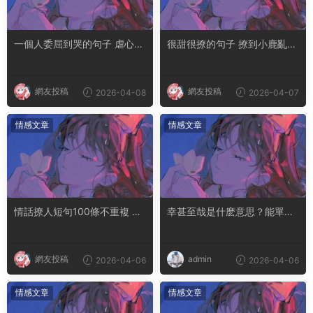
一個人委屈到哭的句子 虐心到
很甜很撩的句子 撩到小鹿亂撞
讓人流淚的文案
腿軟的文案
網友投稿
網友投稿
2026-04-08
2026-04-07
情感文章
情感文章
情話撩人短句100條不重複 土
幸甚至哉是什麽意思？能單獨
味情話撩人長句
用嗎
網友投稿
admin
2026-04-06
2026-04-06
情感文章
情感文章