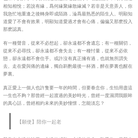
相知相悅；若說有緣，爲何緣聚緣散緣滅？若非是天意弄人，你
我急忙地重逢之後轉身即成陌路，淪爲最熟悉的陌生人。明顯知
道愛了不會有效果，明顯知道愛過才會有心痛，偏偏又那麽投入
那麽認真。
有一種聲音，從來不必想起，卻永遠都不會遺忘；有一種關切，
從來不必尋找，卻永遠都不會失去；有一種忖量，從來不必依
戀，卻永遠都不會住手。或許沒有真正擁有過，也就無所謂失
去。走在愛與痛的邊緣，獨自斟酌最後一杯酒，醉在夢裏也醒在
夢裏。
真正愛上一個人也許隻要一年的時間，但要眷念你，生怕用盡這
一生也不夠？那曾經一起渡過的美妙時光，曾經一度濕潤我眼眸
的真心話，曾經相約未來的美妙憧憬，怎能淡忘？
【願使】陪你一起老