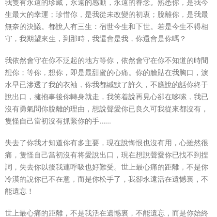
我隻有永遠的珍藏，永遠的感動，永遠的眷念。熟悉你，是我今
生最大的幸運；珍惜你，是我從未改變的初衷；脫離你，是我最
無奈的決議。都說人有三生：宿世今生和下世。若是今生不得相
守，我期望來生，到那時，我還會是我，你還會是你嗎？
我依然會守在你不泛起的地方等你，依然會守在你不知道的時間
想你；等你，想你，即是最甜蜜的心痛。你的臉貼在我胸口，淚
水早已滲透了我的衣袖，你我都緘默了許久，不應說的話你終于
說出口，擁抱事後你轉身就走，我笑着說再見心卻在哆嗦，我已
沒有勇氣問你脫離的理由，想說聲愛你已良久可我從來都沒有，
隻怪自己當初沒有抓緊你的手……
失去了你我才知道你有多主要，現在說悔恨也沒有用，心雖然很
痛，隻怪自己當初沒有将愛說出口，現在想說聲愛你已找不到捏
詞，失去你以後我連呼吸也好難受。世上最心痛的距離，不是你
冷漠的說你已不在意，而是你松手了，我卻永遠活在遺憾裏，不
能遺忘！
世上最心痛的距離，不是我活在遺憾裏，不能遺忘，而是你始終