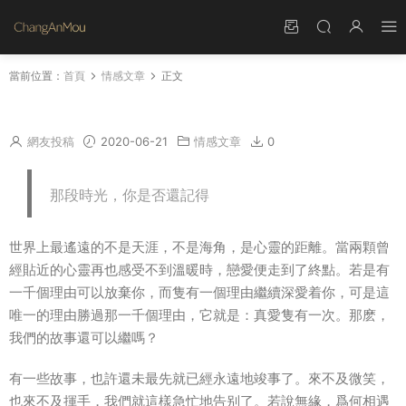
當前位置：
首頁
情感文章
正文
世上最心痛的距離
網友投稿
2020-06-21
情感文章
0
那段時光，你是否還記得
世界上最遙遠的不是天涯，不是海角，是心靈的距離。當兩顆曾
經貼近的心靈再也感受不到溫暖時，戀愛便走到了終點。若是有
一千個理由可以放棄你，而隻有一個理由繼續深愛着你，可是這
唯一的理由勝過那一千個理由，它就是：真愛隻有一次。那麽，
我們的故事還可以繼嗎？
有一些故事，也許還未最先就已經永遠地竣事了。來不及微笑，
也來不及揮手，我們就這樣急忙地告别了。若說無緣，爲何相遇