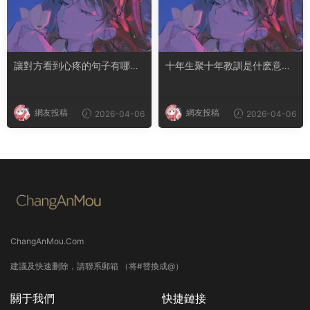
讓對方看到心疼的句子有哪
十年生聚十年教訓是什麽意思
些？句句都是淚點
成語典故出自哪裏
網友投稿
網友投稿
2026-04-06
2026-04-06
ChangAnMou.Com
建議及快速删除，請聯系郵箱 （将#替換成@）
關于我們
快捷鏈接