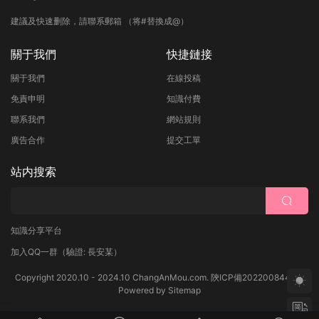
建議及快速删除，請聯系郵箱 （将#替換成@）
關于我們
快捷鏈接
關于我們
在線投稿
免責申明
知識付費
聯系我們
網站規則
廣告合作
提交工單
站内搜索
知識分享平台
加入QQ一群
（驗證: 長安某）
Copyright 2020.10 - 2024.10 ChangAnMou.com.
陝ICP備2022008444号
Powered by
Sitemap