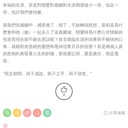
幸福的生涯。若是對戀愛對婚姻對生涯期望值小一些，知足一
些，也許我們會快樂。
當我們在婚姻中，感受倦了，煩了，不妨轉頭想想，當初是爲什
麽會和他（她）一起步入了這座圍城，戀愛時爲什麽心甘情願的
包容而現在卻不願去原諒呢？豈非面臨生涯的瑣事和不愉快的口
角，就能割舍曾經的愛戀和甩掉信誓旦旦的信譽？若是兩個人真
的想相約黃昏看人生的斜陽，那就要記得，愛是責任，情是寬
容。
“死生契闊，與子成說。執子之手，與子偕老。”
0
分享海報
猜你喜歡