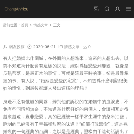
當前位置：
首頁
情感文章
正文
圍城的那些事
網友投稿
2020-06-21
情感文章
0
有人把婚姻比作圍城，在外面的人想進來，進來的人想出去。以
前不知道爲什麽會有這樣的說法，總以爲從戀愛到娶親，就像是
瓜熟蒂落，是最正常的事情，可就是這最平時的事，卻是最難掌
握的事。有人說，“婚姻是戀愛的宅兆”，不知道爲什麽明顯很美
妙的憧憬，到最後卻讓人發出這樣的埋怨？
身邊不乏有仳離的同夥，聽到他們訴說的在婚姻中的血淚史，不
免有些同情和無奈，不知道爲什麽好好的兩個人，會讓相互走得
越來越遠，豈非戀愛，真的已經被一樣平常生涯中的柴米油鹽，
腌制的已經沒有了幸福和甜蜜的味道？“細節打敗戀愛”，這是裸
婚裏的一句經典的台詞，之以是是經典，照樣由于這句話說出了