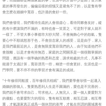
事，而婚姻卻是兩個家庭的事，生涯中的矛盾不少是由于雙方家
庭的事而發生的，偏偏這樣的煩惱又是避免不了的，以是隻有學
會怎麽在婚姻中寬容，也許過的會好一些。
我們會發現，我們看待生疏的人會很虛心，看待同夥會友好，縱
然有什麽讓我們不滿的，有時也會一笑置之，可是對于家人就不
一樣了，不管大事小事都市大吵大鬧，不會掩飾心中的怨氣，隻
要心中不順就怒形于色，不會挂念家人的感受，這是由于，家人
是我們最親近的人，是會無限度寬容我們的人，由于知道他們不
會脫離，以是才會有持無恐，家庭的之間關系是一個很難掌握的
問題，應該有一個準确的熟悉和态度，講求相處的方式，凡事不
能過于太過計算，寬容漂亮一些，糊塗一些會更好。生涯也是一
門學問，要不停不停的學習才會有滿足的成就。
“十年修得同船渡，百年修得共枕眠”，我們要學會珍惜一起邁入
婚姻的那個人，隻要熟悉到人生是不圓滿的，愛也是不完善的，
我們就不會苛求自己，苛求他人。人無完人，愛一個人要愛對方
的優點，也要愛對方的瑕玷，隻有相互順應，相互忍讓，相互尊
重，才氣讓家真正成爲一個休憩的港灣，才氣在所謂的圍城裏有