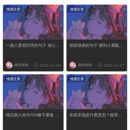
情感文章
情感文章
一個人委屈到哭的句子 虐心到
很甜很撩的句子 撩到小鹿亂撞
讓人流淚的文案
腿軟的文案
網友投稿
網友投稿
2026-04-08
2026-04-07
情感文章
情感文章
情話撩人短句100條不重複 土
幸甚至哉是什麽意思？能單獨
味情話撩人長句
用嗎