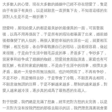
大多數人的心聲。現在大多數的婚姻中已經不存在戀愛了，隻是
由于有孩子有責任，以是就願意一直拼集下去，不知道這樣的生
涯對人生是不是一種折磨？
戀愛時，展現給愛人的都是最美妙的最優異的一面，可當娶親
後，以爲不用再僞裝了，于是所有的瑕玷都暴露了出來，婚前婚
後都像變了的人似的，兩個人要想幸福的生涯在一起，就要相互
理解，相互包容，各自學着戰勝自己的瑕玷，說着很容易，做起
來很難，于是由于生涯中雞毛蒜皮的事，矛盾多了，争吵多了，
當家事和紛争成了婚姻的枷鎖，戀愛就會面臨潰逃，家庭也有可
能瓦解，有若幹家庭的離散，不是由于生涯中的瑣事，積攢太多
矛盾，最終一天發作而無法挽回。也許時間長了，不再有争吵，
不是不吵，而是懶得去吵，于是學會了冷戰，不願意再去相同，
不願意做無謂的注釋，于是不解越來越多，壓制的越來越多，對
愛人越來越冷漠，逐步真的成爲了最熟悉的生疏人。
對于戀愛，我們總是充滿了想象，經常把對方想的太完善，以是
一旦對方沒有按我們想的那樣去顯示的話，我們潛意識裏就會要