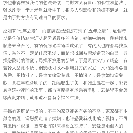
求他非得根據我們的想法去做，而對方又有自己的個性和想法，
難以改變，于是矛盾就發生了，很多人對戀愛和婚姻不滿足，就
是由于對方沒有到達自己的要求。
婚姻有“七年之癢”，而據調查已經提前到了”五年之癢“，這個時
期是伉俪情緒生涯泛起矛盾最多的時刻，婚姻中總有一段時期來
順應來磨合的。有的伉俪過着過着就煩了，有的人也許會尋找激
情，爲的不一定是什麽浪漫，而是想找回被戀愛遺棄的自己，尋
找戀愛時的甜蜜，尋找不熟悉的新鮮，于是現在流行了網戀，有
若幹人樂此不疲，網戀既可以不損壞對方的家庭，又能獲得各自
所需。用情淺了，是拿情緒當遊戲，用情深了，是拿婚姻當兒
戲。實在早晚會明了的，距離發生了美，和誰生涯在一起，都要
履曆這些死闆的瑣事，都市有摩擦有矛盾有争吵，若是學不會怎
樣謀劃婚姻，就永遠不會有幸福的生涯。
幸福的家庭是一樣的，不幸的家庭卻各有各的不幸，家家都有本
難念的經，當戀愛走進了婚姻，也許戀愛就淡化成了親情，不再
有激情和浪漫，隻有相濡以沫和相互扶持了。戀愛是兩個人的