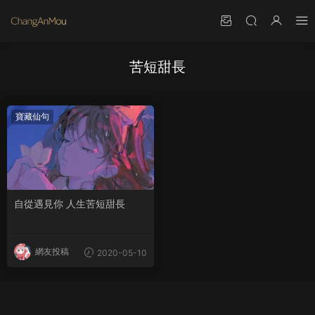
苦短甜長
寶藏仙句
自從遇見你 人生苦短甜長
網友投稿
2020-05-10