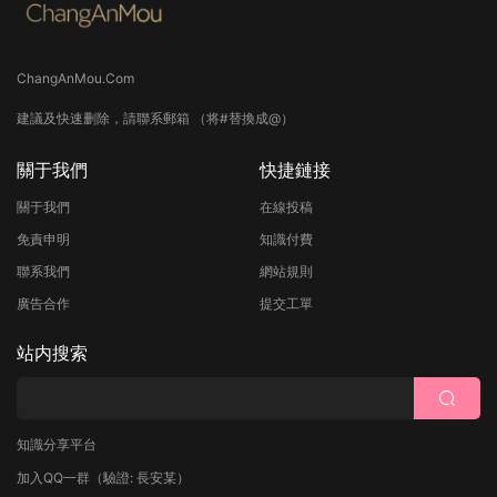
ChangAnMou.Com
建議及快速删除，請聯系郵箱 （将#替換成@）
關于我們
快捷鏈接
關于我們
在線投稿
免責申明
知識付費
聯系我們
網站規則
廣告合作
提交工單
站内搜索
知識分享平台
加入QQ一群
（驗證: 長安某）