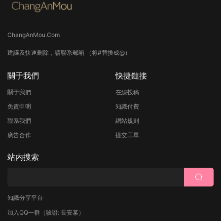
ChangAnMou.Com
建議及快速删除，請聯系郵箱 （将#替換成@）
關于我們
快捷鏈接
關于我們
在線投稿
免責申明
知識付費
聯系我們
網站規則
廣告合作
提交工單
站内搜索
知識分享平台
加入QQ一群
（驗證: 長安某）