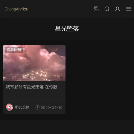
星光墜落
寶藏仙句
我甯願所有星光墜落 在你眼中
看億萬星河
網友投稿
2020-04-10