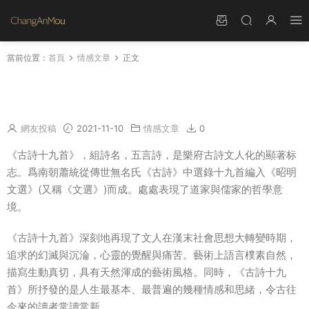
當前位置：
首頁
情感文章
正文
古詩十九首回車駕言邁賞析 回車駕言邁翻譯及賞
析
網友投稿
2021-11-10
情感文章
0
《古詩十九首》，組詩名，五言詩，是樂府古詩文人化的顯著标
志。爲南朝蕭統從傳世無名氏《古詩》中選錄十九首編入《昭明
文選》(又稱《文選》)而成。處處表現了道家與儒家的哲學意
境。
《古詩十九首》深刻地再現了文人在漢末社會思想大轉變時期，
追求的幻滅與沉淪，心靈的覺醒與痛苦。藝術上語言樸素自然，
描寫生動真切，具有天然渾成的藝術風格。同時，《古詩十九
首》所抒發的是人生最基本、最普遍的幾種情感和思緒，令古往
今來的讀者常讀常新。