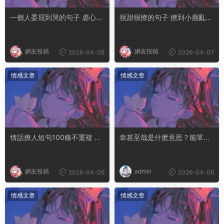
一個人委屈到哭的句子 虐心到
很甜很撩的句子 撩到小鹿亂撞
讓人流淚的文案
腿軟的文案
網友投稿
網友投稿
2026-04-08
2026-04-07
情感文章
情感文章
情話撩人短句100條不重複 土
幸甚至哉是什麽意思？能單獨
味情話撩人長句
用嗎
網友投稿
admin
2026-04-06
2026-04-06
情感文章
情感文章