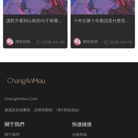
讓對方看到心疼的句子有哪
十年生聚十年教訓是什麽意思
些？句句都是淚點
成語典故出自哪裏
網友投稿
網友投稿
2026-04-06
2026-04-06
ChangAnMou.Com
建議及快速删除，請聯系郵箱 （将#替換成@）
關于我們
快捷鏈接
關于我們
在線投稿