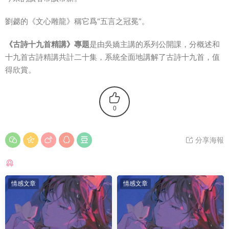
劉勰的《文心雕龍》稱它爲“五言之冠冕”。
《古詩十九首精講》專題
是由吳嬌主講的系列公開課，分概述和
十九首古詩精講共計二十集，系統全面地講解了古詩十九首，值
得欣賞。
0
分享海報
猜你喜歡
情感文章
情感文章