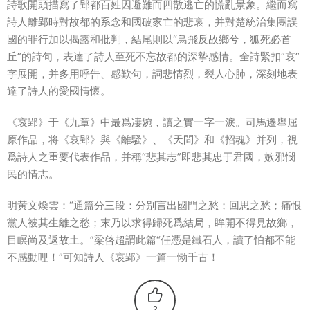
詩歌開頭描寫了郢都百姓因避難而四散逃亡的慌亂景象。繼而寫
詩人離郢時對故都的系念和國破家亡的悲哀，并對楚統治集團誤
國的罪行加以揭露和批判，結尾則以“鳥飛反故鄉兮，狐死必首
丘”的詩句，表達了詩人至死不忘故都的深摯感情。全詩緊扣“哀”
字展開，并多用呼告、感歎句，詞悲情烈，裂人心肺，深刻地表
達了詩人的愛國情懷。
《哀郢》于《九章》中最爲凄婉，讀之實一字一淚。司馬遷舉屈
原作品，将《哀郢》與《離騷》、《天問》和《招魂》并列，視
爲詩人之重要代表作品，并稱“悲其志”即悲其忠于君國，嫉邪憫
民的情志。
明黃文煥雲：“通篇分三段：分别言出國門之愁；回思之愁；痛恨
黨人被其生離之愁；末乃以求得歸死爲結局，眸開不得見故鄉，
目瞑尚及返故土。”梁啓超謂此篇“任憑是鐵石人，讀了怕都不能
不感動哩！”可知詩人《哀郢》一篇一恸千古！
2