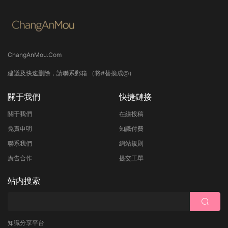
ChangAnMou.Com
建議及快速删除，請聯系郵箱 （将#替換成@）
關于我們
快捷鏈接
關于我們
在線投稿
免責申明
知識付費
聯系我們
網站規則
廣告合作
提交工單
站内搜索
知識分享平台