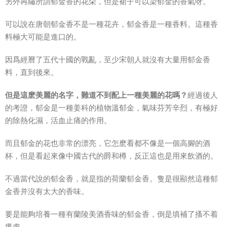
另外再繡所謂郁金香的花朵，但是裙子可以染郁金的香氣呀。
可以說在唐朝郁金香不是一種花卉，郁金香是一種香料。這種香
料極大可能是進口的。
因爲經曆了五代十國的戰亂，至少宋朝人就沒有大量用郁金香
料，直到後來。
但是這麽美麗的名字，難道不到配上一種美麗的花嗎？
經過後人
的考證，郁金是一種姜科的植物溫郁金，氣味芬芳辛烈，有極好
的除熱化濕，活血止痛的作用。
而且郁金的花也非常的漂亮，它怎麽看都不像是一個高腳的酒
杯，但是看起來像中國古代的爵和樽，反正這也是用來飲酒的。
不過當代說的郁金香，就是指的荷蘭郁金香。隻是很顯然這種郁
金香并沒有太大的香味。
要是能夠培養一種有蘭陵美酒香味的郁金香，倒是填補了搔不着
癢處。