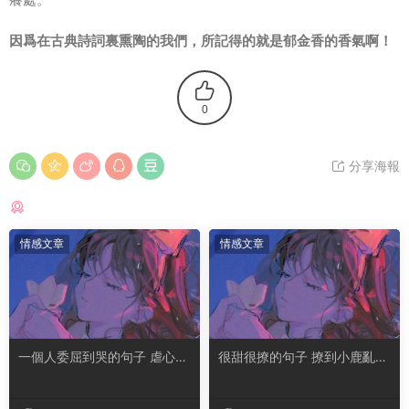
因爲在古典詩詞裏熏陶的我們，所記得的就是郁金香的香氣啊！
0
分享海報
猜你喜歡
情感文章
情感文章
一個人委屈到哭的句子 虐心到
很甜很撩的句子 撩到小鹿亂撞
讓人流淚的文案
腿軟的文案