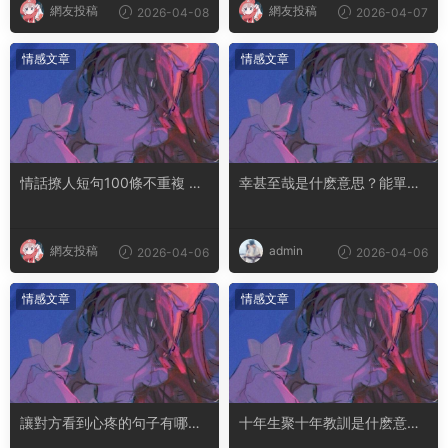
網友投稿
網友投稿
2026-04-08
2026-04-07
情感文章
情感文章
情話撩人短句100條不重複 土
幸甚至哉是什麽意思？能單獨
味情話撩人長句
用嗎
網友投稿
admin
2026-04-06
2026-04-06
情感文章
情感文章
讓對方看到心疼的句子有哪
十年生聚十年教訓是什麽意思
些？句句都是淚點
成語典故出自哪裏