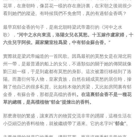
花草，在唐朝時，像昙花一樣的存在唐詩裏，在宋朝之後就很少
看到她們的蹤迹。有時候我們不免會問，真的有過郁金香嗎？
最早寫郁金香的句子，是南北朝時梁武帝蕭衍的《河中之水
歌》，
“河中之水向東流，洛陽女兒名莫愁。十五嫁作盧家婦，十
六生兒字阿侯。羅家蘭室桂爲梁，中有郁金蘇合香。”
實際就是梁武帝編造的一首民歌。因爲最初的莫愁女是在湖北荊
州一帶，是最普通的船上的女兒，不過類似的關于她的傳聞就像
劉三姐一樣，于是到處都有莫愁的身影。這次被蕭衍移植到了洛
陽。而蕭衍何等人物，皇家貴族，自然在鋪成莫愁的居住時，摻
雜了他自己的很多私貨。比如桂木做的房梁，又比如房間裏有郁
金香，有蘇合香，那都是高檔的香料
。在這裏郁金香不是一種花
草的總稱，是高檔植物“郁金”提煉出的香料。
那麽唐朝的繁盛，讓東西方的物質交流非常的踴躍，這種生活在
小亞細亞的香料植物，就被繼續帶了過來。它的名字叫“
郁金”
。