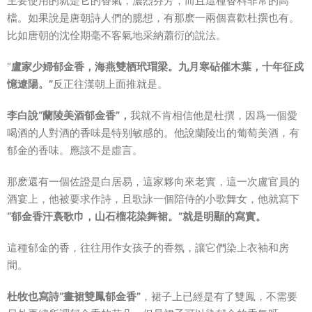
主要使用的就是它的香氣，濃烈芬芳，而且這種香料非常的高
檔。如果說是唐朝詩人們的臆想，有那麽一兩個喜歡杜撰也有。
比如唐朝的沈佺期毫不客氣地采納蕭衍的說法。
“
盧家少婦郁金香，海燕雙栖玳瑁梁。九月寒砧催木葉，十年征戍
憶遼陽。”
反正往漢朝上面推就是。
李白說“蘭陵美酒郁金香”，
我就不肯相信他是杜撰，因爲一個愛
喝酒的人對酒的香味是特别敏感的。他說蘭陵出的葡萄美酒，有
郁金的香味。應該不是虛言。
那麽還有一個佐證是白居易，這家夥向來老實，這一次盧官員的
酒宴上，他被要求作詩，且歌詠一個陪侍的小歌舞女，他就寫下
“郁金香汗裛歌巾，山石榴花染舞裙。”就是明顯的寫實。
這種郁金的香，往往用作女孩子的香氛，讓它們染上衣袖和房
間。
杜牧也寫詩“畫裙雙鳳郁金香”
，裙子上已經是有了雙鳳，不需要