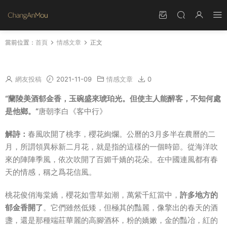
當前位置：
首頁
情感文章
正文
贊美郁金香的一句話 描寫郁金香的句子或段落
網友投稿
2021-11-09
情感文章
0
“蘭陵美酒郁金香，玉碗盛來琥珀光。
但使主人能醉客，不知何處
是他鄉。“
唐朝李白《客中行》
解詩：
春風吹開了桃李，櫻花絢爛。公曆的3月多半在農曆的二
月，所謂領異标新二月花，就是指的這樣的一個時節。從海洋吹
來的陣陣季風，依次吹開了百媚千嬌的花朵。在中國連風都有春
天的情感，稱之爲花信風。
桃花俊俏海棠嬌，櫻花如雪草如潮，萬紫千紅當中，
許多地方的
郁金香開了
。它們雖然低矮，但極其的豔麗，像擎出的春天的酒
盞，還是那種端莊華麗的高腳酒杯，粉的嬌嫩，金的豔冶，紅的