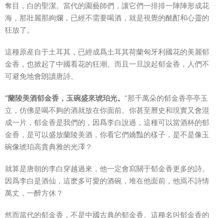
奪目，白的聖潔。當代的園藝師們，讓它們一排排一陣陣形成花
海，那壯麗那絢爛，已經不需要喝酒，就是視覺的酩酊和心靈的
狂放了。
這種原産自于土耳其，已經成爲土耳其荷蘭匈牙利國花的美麗郁
金香，也掀起了中國看花的狂潮。而且一旦說起郁金香，人們不
可避免地會朗讀唐詩。
“蘭陵美酒郁金香，玉碗盛來琥珀光。
”那千萬朵的郁金香亭亭玉
立，仿佛是喝不夠的酒就放在你面前。你甚至曆史和現實又會混
成一片，郁金香是我們的，因爲李白說過，這種可以當酒杯的郁
金香，是可以盛放蘭陵美酒，你看它們嬌豔的樣子，是不是像玉
碗像琥珀高貴典雅的光澤？
就算是唐朝的李白穿越過來，他一定會寫關于郁金香更多的詩。
因爲李白是酒仙，這麽多可愛的酒碗，堆在他面前，他焉不詩情
萬丈，一醉方休？
然而當代的郁金香，不是中國古典的郁金香。這種名叫郁金香的