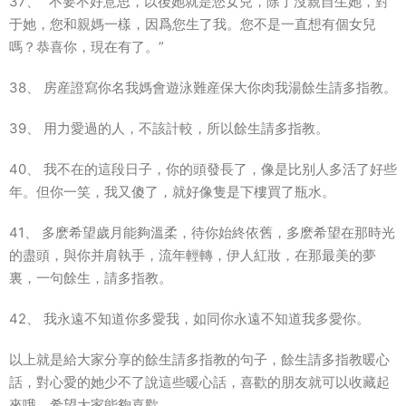
37、 “不要不好意思，以後她就是您女兒，除了沒親自生她，對
于她，您和親媽一樣，因爲您生了我。您不是一直想有個女兒
嗎？恭喜你，現在有了。”
38、 房産證寫你名我媽會遊泳難産保大你肉我湯餘生請多指教。
39、 用力愛過的人，不該計較，所以餘生請多指教。
40、 我不在的這段日子，你的頭發長了，像是比别人多活了好些
年。但你一笑，我又傻了，就好像隻是下樓買了瓶水。
41、 多麽希望歲月能夠溫柔，待你始終依舊，多麽希望在那時光
的盡頭，與你并肩執手，流年輕轉，伊人紅妝，在那最美的夢
裏，一句餘生，請多指教。
42、 我永遠不知道你多愛我，如同你永遠不知道我多愛你。
以上就是給大家分享的餘生請多指教的句子，餘生請多指教暖心
話，對心愛的她少不了說這些暖心話，喜歡的朋友就可以收藏起
來哦，希望大家能夠喜歡。