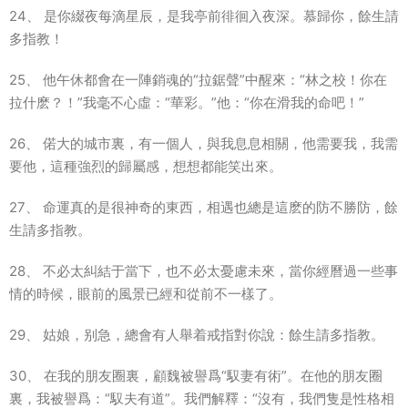
24、 是你綴夜每滴星辰，是我亭前徘徊入夜深。慕歸你，餘生請
多指教！
25、 他午休都會在一陣銷魂的“拉鋸聲”中醒來：“林之校！你在
拉什麽？！”我毫不心虛：“華彩。”他：“你在滑我的命吧！”
26、 偌大的城市裏，有一個人，與我息息相關，他需要我，我需
要他，這種強烈的歸屬感，想想都能笑出來。
27、 命運真的是很神奇的東西，相遇也總是這麽的防不勝防，餘
生請多指教。
28、 不必太糾結于當下，也不必太憂慮未來，當你經曆過一些事
情的時候，眼前的風景已經和從前不一樣了。
29、 姑娘，别急，總會有人舉着戒指對你說：餘生請多指教。
30、 在我的朋友圈裏，顧魏被譽爲“馭妻有術”。在他的朋友圈
裏，我被譽爲：“馭夫有道”。我們解釋：“沒有，我們隻是性格相