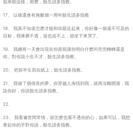
如果能這樣，那麽，餘生請多指教。
17、 以後還會有無數個一周年餘生請多指教
18、 我真不知道怎麽才能和你親近起來，你好像一個遙不可及的
目标，我琢磨不透，追也追不上，就坐下來哭了。
19、 我總有一天會出現在你面前讓你明白什麽叫兜兜轉轉還是
你。對你說小生不才，餘生請多指教。
20、 把前半生寫在紙上，餘生請多指教。
21、 我做了個很長的夢。你穿越人海找到我，就再沒離開過，我
說你好，你說餘生請多指教。
22、
23、 我看遍世間常情，卻怎麽也看不透你的心，如果可以，我想
牽起你的手對你說，餘生請多指教。