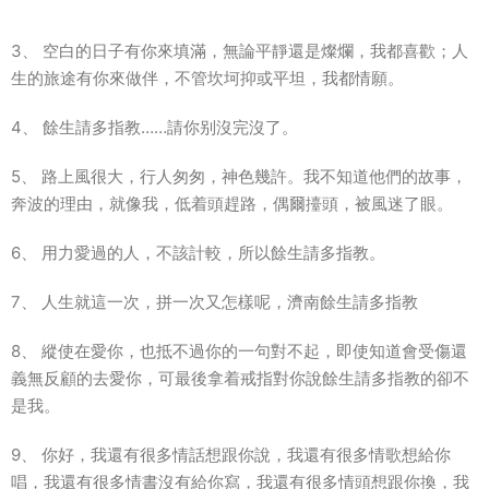
3、 空白的日子有你來填滿，無論平靜還是燦爛，我都喜歡；人
生的旅途有你來做伴，不管坎坷抑或平坦，我都情願。
4、 餘生請多指教……請你别沒完沒了。
5、 路上風很大，行人匆匆，神色幾許。我不知道他們的故事，
奔波的理由，就像我，低着頭趕路，偶爾擡頭，被風迷了眼。
6、 用力愛過的人，不該計較，所以餘生請多指教。
7、 人生就這一次，拼一次又怎樣呢，濟南餘生請多指教
8、 縱使在愛你，也抵不過你的一句對不起，即使知道會受傷還
義無反顧的去愛你，可最後拿着戒指對你說餘生請多指教的卻不
是我。
9、 你好，我還有很多情話想跟你說，我還有很多情歌想給你
唱，我還有很多情書沒有給你寫，我還有很多情頭想跟你換，我