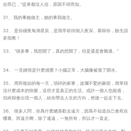
合而已，”從來都沒人信，原因不得而知。
31、 我的事她做主，她的事我做主。
32、 是你綴夜每滴星辰，是我亭前徘徊入夜深。慕歸你，餘生請
多指教！
33、 “很多事，我想開了，真的想開了，但是還是會難過。”
34、 一見鍾情是什麽感覺？小腦正常，大腦像被潑了開水。
35、 周而複始的每一天，瑣碎的家事，波瀾不驚的麻煩，簡單得
沒什麽成本的快樂，這些才是真正的生活。或許一個人也能過，
但終歸會出現一個人，給你帶去人生的方向，然後一起走下去。
36、 很多人問，你爲什麽總喜歡去遠方，因爲不知道自己會死在
哪裏。而遠方啊，除了遙遠，一無所有，所以才一直走。