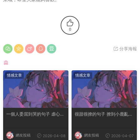
0
分享海報
猜你喜歡
情感文章
情感文章
一個人委屈到哭的句子 虐心到
很甜很撩的句子 撩到小鹿亂撞
讓人流淚的文案
腿軟的文案
網友投稿
網友投稿
2026-04-08
2026-04-07