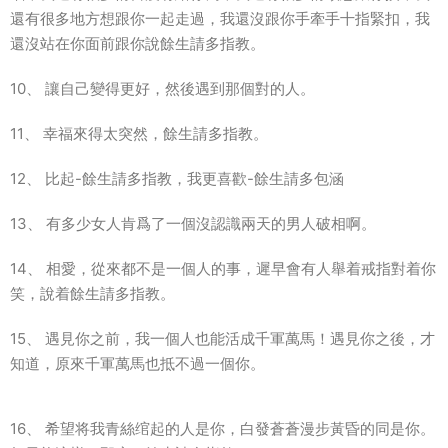
還有很多地方想跟你一起走過，我還沒跟你手牽手十指緊扣，我
還沒站在你面前跟你說餘生請多指教。
10、 讓自己變得更好，然後遇到那個對的人。
11、 幸福來得太突然，餘生請多指教。
12、 比起-餘生請多指教，我更喜歡-餘生請多包涵
13、 有多少女人肯爲了一個沒認識兩天的男人破相啊。
14、 相愛，從來都不是一個人的事，遲早會有人舉着戒指對着你
笑，說着餘生請多指教。
15、 遇見你之前，我一個人也能活成千軍萬馬！遇見你之後，才
知道，原來千軍萬馬也抵不過一個你。
16、 希望将我青絲绾起的人是你，白發蒼蒼漫步黃昏的同是你。