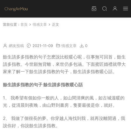
當前位置：
首頁
情感文章
正文
餘生請多指教暖心話 餘生請多指教的句子
網友投稿
2021-11-09
情感文章
0
餘生請多多指教的句子怎麽說比較暖心呢，往事無可回首，餘生
請多指教。今世願無背離，來世仍多包涵。下面蜜匠婚禮就帶大
家來了解一下餘生請多指教的句子，餘生請多指教暖心話。
餘生請多指教的句子 餘生請多指教暖心話
1、 我希望有個如你一般的人，如山間清爽的風，如古城溫暖的
光，從清晨到夜晚，由山野到書房，隻要最後是你，就好。
2、 我做了個很長的夢。你穿越人海找到我，就再沒離開過，我
說你好，你說餘生請多指教。