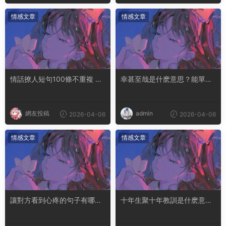
情感文章
情感文章
情話撩人短句100條不重複 土
幸甚至哉是什麽意思？能單獨
味情話撩人長句
用嗎
網友投稿
admin
2026-04-06
2026-04-06
情感文章
情感文章
讓對方看到心疼的句子有哪
十年生聚十年教訓是什麽意思
些？句句都是淚點
成語典故出自哪裏