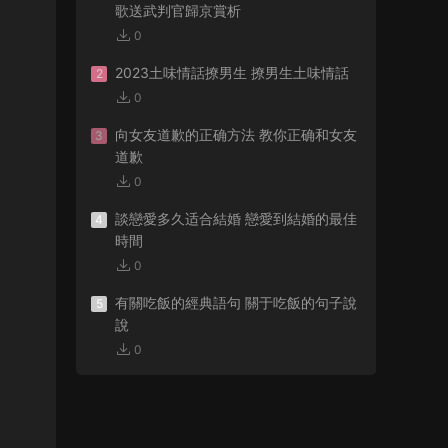
歌送武判官歸京賞析
0
2023土味情話撩男生 撩男生土味情話
2
0
向女友道歉的正确方法 教你正确和女友
3
道歉
0
談戀愛多久适合結婚 戀愛到結婚的最佳
4
時間
0
有關吃飯的經典語句 關于吃飯的句子說
5
說
0