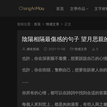
首頁
文學作品
文字材
當前位置：
首頁
情感文章
正文
陰陽相隔最傷感的句子 望月思親
網友投稿
2021-11-08
情感文章
0
也許，你在深夜睡不着覺，想要訴說自己的心
也許，你在街頭，隻剩自己，想要告訴衆人你
……
你所有的心情，都可以在詩詞中找到合适的答
每個人來到世上，都是匆匆過客，有些人與之