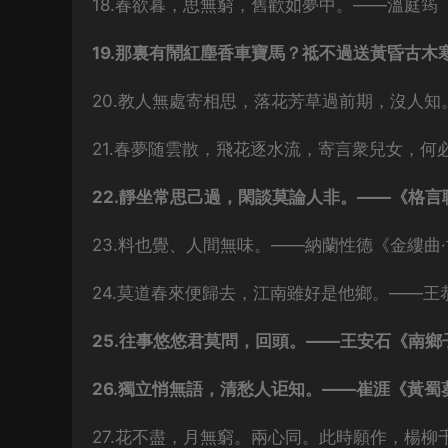
18.春欲暮，思無窮，舊歡如夢中。——溫庭筠
19.那裏有鬧紅塵香車寶馬？祗不過送黃昏古木
20.教人無處寄相思，落花芳草過前期，沒人知
21.春夢随雲散，飛花逐水流，寄言衆兒女，何
22.靜坐常思己過，閑談莫論人非。——《格言
23.料也覺、人間無味。——納蘭性德《金縷曲
24.莫道春來便歸去，江南雖好是他鄉。——王
25.往事悠悠君莫問，回頭。——王安石《南鄉
26.獨立悄無語，清愁人讵知。——崔涯《黃蜀
27.花不盡，月無窮。兩心同。此時願作，楊