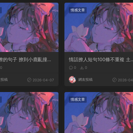
情感文章
撩的句子 撩到小鹿亂撞腿
情話撩人短句100條不重複 土
案
情話撩人長句
0
0
0
友投稿
網友投稿
2026-04-07
2026-04
情感文章