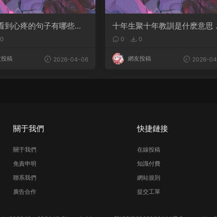
看到心疼的句子有哪些？
十年生聚十年教訓是什麽意思 
是淚點
語典故出自哪裏
0
0
0
友投稿
網友投稿
2026-04-06
2026-04
關于我們
快捷鏈接
關于我們
在線投稿
免責申明
知識付費
聯系我們
網站規則
廣告合作
提交工單