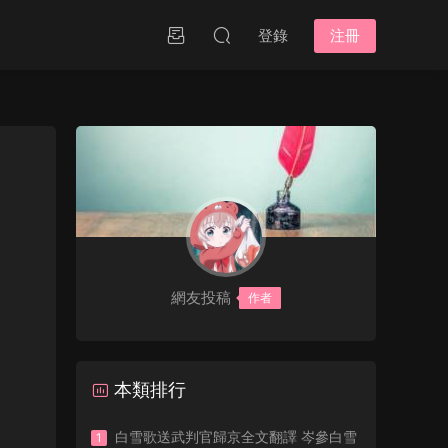
登錄
注冊
網友投稿
作者
本類排行
白雪歌送武判官歸京全文翻譯 岑參白雪
1