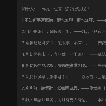
關于人生，你是否也有很多話想說呢？
1.不知何事萦懷抱，醒也無聊，醉也無聊。—
2.何計長來此，閑眠過一生。——姚合《秋夜
3.别後悠悠君莫問，無限事，不言中。——秦觀
4.且趁閑身未老，盡放我、些子疏狂。——蘇轼
5.但使殘年飽吃飯，隻願無事常相見。——杜
6.常恐秋風早，飄零君不知。——盧照鄰《曲
7.芳草句，碧雲辭，低徊閑自思。——佟世南《
8.離人無語月無聲，明月有光人有情。——李