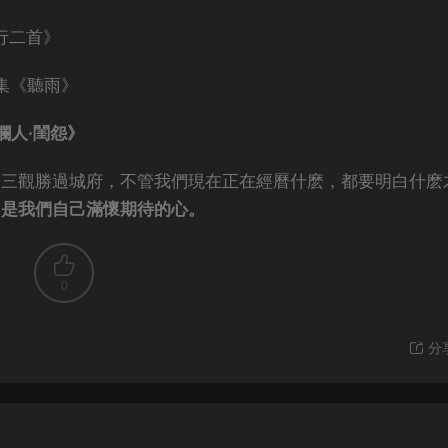
行二首》
集《聽雨》
欄人·閨怨》
，三觀勝過城府，不管我們現在正在經曆什麽，都要明白什麽
，是我們自己滿懷期待的心。
0
分