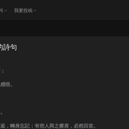
料
我要投稿
的詩句
情；
的感悟。
案。
邂逅，轉身忘記；有些人與之擦肩，必然回首。