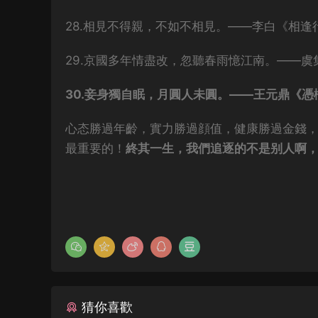
28.相見不得親，不如不相見。——李白《相逢
29.京國多年情盡改，忽聽春雨憶江南。——虞
30.妾身獨自眠，月圓人未圓。——王元鼎《憑
心态勝過年齡，實力勝過顔值，健康勝過金錢
最重要的！
終其一生，我們追逐的不是别人啊
猜你喜歡