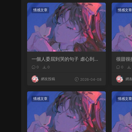
情感文章
情感文章
一個人委屈到哭的句子 虐心到讓
很甜很
人流淚的文案
軟的文
0
0
0
網友投稿
網
2026-04-08
情感文章
情感文章