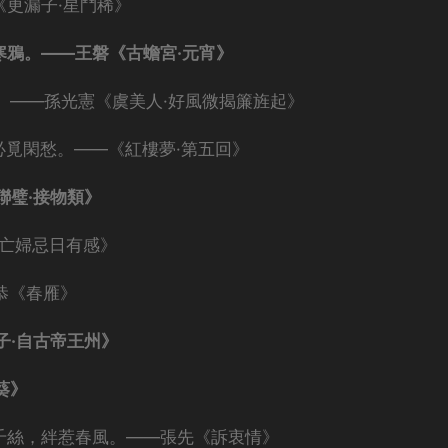
《更漏子·星鬥稀》
寒鴉。——王磐《古蟾宮·元宵》
。——孫光憲《虞美人·好風微揭簾旌起》
必覓閑愁。——《紅樓夢·第五回》
聯璧·接物類》
·亡婦忌日有感》
恭《春雁》
子·自古帝王州》
葵》
柳千絲，絆惹春風。——張先《訴衷情》