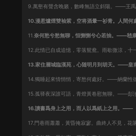
9.萬壑有聲含晚籁，數峰無語立斜陽。——王
10.漫惹爐煙雙袖紫，空将酒暈一衫青。人間
11.
奈何愁兮愁無聊，恒恻恻兮心若抽。——嵇
12.此情已自成追憶，零落鴛鴦。雨歇微涼，
13.家住層城臨漢苑，心随明月到胡天。——皇
14.獨睡起來情悄悄，寄愁何處好。——納蘭性
15.孤驿夜深誰可語，青燈黃卷慰無聊。——彭
16.讀書爲身上之用，而人以爲紙上之用。——
17.門巷雨蕭蕭，黃昏掩寂寥。曲終人不見，花