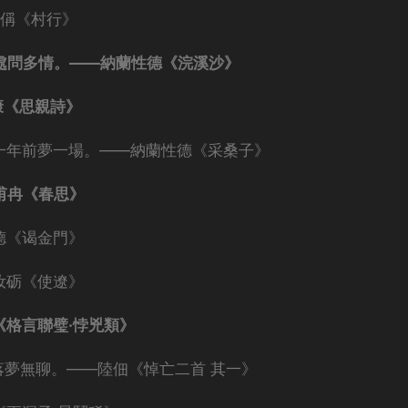
禹偁《村行》
何處問多情。——納蘭性德《浣溪沙》
康《思親詩》
十一年前夢一場。——納蘭性德《采桑子》
甫冉《春思》
德《谒金門》
汝砺《使遼》
《格言聯璧·悖兇類》
落夢無聊。——陸佃《悼亡二首 其一》