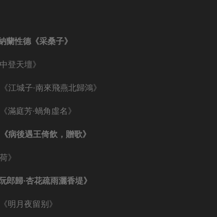
—納蘭性德《采桑子》
月中登天壇》
《江城子·南來飛燕北歸鴻》
《滿庭芳·蝸角虛名》
甫《病後遇王倚飲，贈歌》
池荷》
阮郎歸·杏花疏雨灑香堤》
冶《明月夜留别》