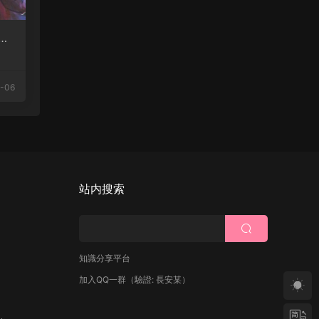
成
-06
站内搜索
知識分享平台
加入QQ一群
（驗證: 長安某）