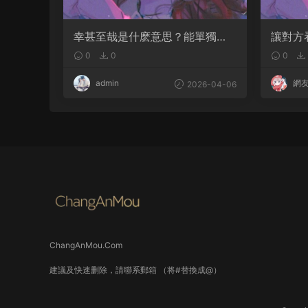
幸甚至哉是什麽意思？能單獨用
讓對方
嗎
句句都
0
0
0
admin
網
2026-04-06
ChangAnMou.Com
建議及快速删除，請聯系郵箱 （将#替換成@）