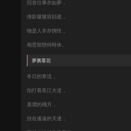
回首往事亦如夢，
倩影朦胧容顔逝，
物是人非亦惆怅，
相思留戀何時休。
夢裏看花
冬日的寒流，
拍打着長江大道，
羞澀的殘月，
挂在遙遠的天邊，