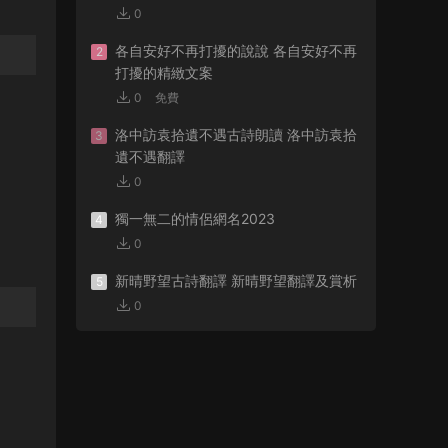
0
各自安好不再打擾的說說 各自安好不再
2
打擾的精緻文案
0
免費
洛中訪袁拾遺不遇古詩朗讀 洛中訪袁拾
3
遺不遇翻譯
0
獨一無二的情侶網名2023
4
0
新晴野望古詩翻譯 新晴野望翻譯及賞析
5
0