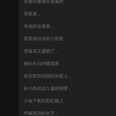
穿梭在被城市遺棄的，
黑夜裏，
幸福的追逐着，
那柔情似水的小星星，
雪蓮花又盛開了，
躺在冬日的暖陽裏，
魚兒歡快的跳到冰面上，
給小鳥訴說久違的情懷，
小兔子爬到彩虹橋上，
呼喊着我的名字，