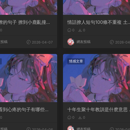
撩的句子 撩到小鹿亂撞腿
情話撩人短句100條不重複 土
案
情話撩人長句
0
0
0
友投稿
網友投稿
2026-04-07
2026-04
情感文章
看到心疼的句子有哪些？
十年生聚十年教訓是什麽意思 
是淚點
語典故出自哪裏
0
0
0
友投稿
網友投稿
2026-04-06
2026-04