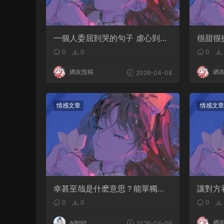
一個人委屈到哭的句子 虐心到讓
很甜很
人流淚的文案
軟的文
0
0
0
網友投稿
網
2026-04-08
情感文章
情感文章
幸甚至哉是什麽意思？能單獨用
讓對方
嗎
句句都
0
0
0
admin
網
2026-04-06