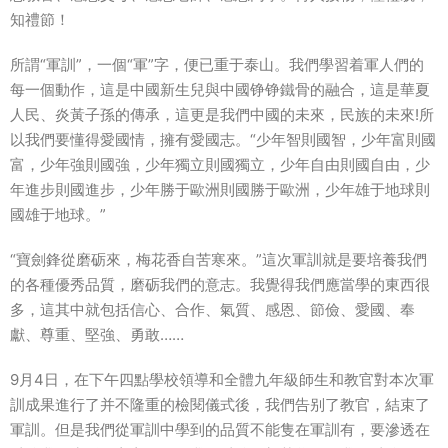
知禮節！
所謂“軍訓”，一個“軍”字，便已重于泰山。我們學習着軍人們的
每一個動作，這是中國新生兒與中國铮铮鐵骨的融合，這是華夏
人民、炎黃子孫的傳承，這更是我們中國的未來，民族的未來!所
以我們要懂得愛國情，擁有愛國志。“少年智則國智，少年富則國
富，少年強則國強，少年獨立則國獨立，少年自由則國自由，少
年進步則國進步，少年勝于歐洲則國勝于歐洲，少年雄于地球則
國雄于地球。”
“寶劍鋒從磨砺來，梅花香自苦寒來。”這次軍訓就是要培養我們
的各種優秀品質，磨砺我們的意志。我覺得我們應當學的東西很
多，這其中就包括信心、合作、氣質、感恩、節儉、愛國、奉
獻、尊重、堅強、勇敢……
9月4日，在下午四點學校領導和全體九年級師生和教官對本次軍
訓成果進行了并不隆重的檢閱儀式後，我們告别了教官，結束了
軍訓。但是我們從軍訓中學到的品質不能隻在軍訓有，要滲透在