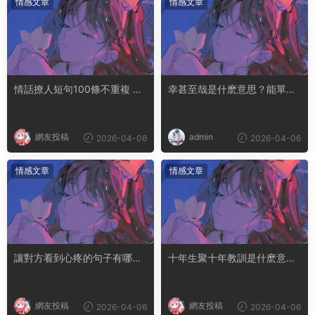
情感文章
情感文章
情話撩人短句100條不重複 土
幸甚至哉是什麽意思？能單獨
味情話撩人長句
用嗎
網友投稿
admin
2026-04-06
2026-04-06
情感文章
情感文章
讓對方看到心疼的句子有哪
十年生聚十年教訓是什麽意思
些？句句都是淚點
成語典故出自哪裏
網友投稿
網友投稿
2026-04-06
2026-04-06