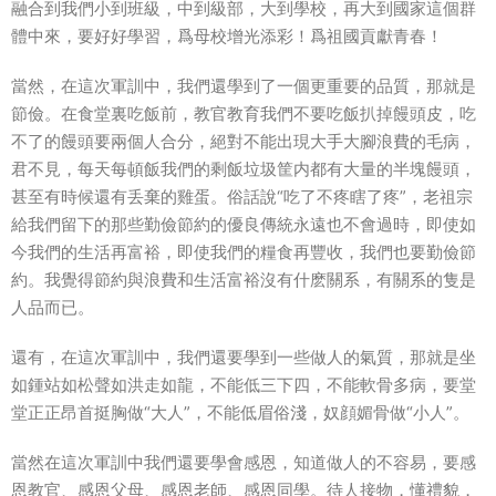
融合到我們小到班級，中到級部，大到學校，再大到國家這個群
體中來，要好好學習，爲母校增光添彩！爲祖國貢獻青春！
當然，在這次軍訓中，我們還學到了一個更重要的品質，那就是
節儉。在食堂裏吃飯前，教官教育我們不要吃飯扒掉饅頭皮，吃
不了的饅頭要兩個人合分，絕對不能出現大手大腳浪費的毛病，
君不見，每天每頓飯我們的剩飯垃圾筐内都有大量的半塊饅頭，
甚至有時候還有丢棄的雞蛋。俗話說“吃了不疼瞎了疼”，老祖宗
給我們留下的那些勤儉節約的優良傳統永遠也不會過時，即使如
今我們的生活再富裕，即使我們的糧食再豐收，我們也要勤儉節
約。我覺得節約與浪費和生活富裕沒有什麽關系，有關系的隻是
人品而已。
還有，在這次軍訓中，我們還要學到一些做人的氣質，那就是坐
如鍾站如松聲如洪走如龍，不能低三下四，不能軟骨多病，要堂
堂正正昂首挺胸做“大人”，不能低眉俗淺，奴顔媚骨做“小人”。
當然在這次軍訓中我們還要學會感恩，知道做人的不容易，要感
恩教官、感恩父母、感恩老師、感恩同學。待人接物，懂禮貌，