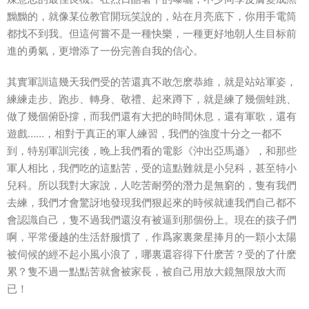
黝黝的，就像某位教官開玩笑說的，站在月亮底下，你用手電筒
都找不到我。但這何嘗不是一種快樂，一種更好地朝人生目标前
進的勇氣，更增添了一份完善自我的信心。
其實軍訓這幾天我們受的苦還真不敢怎麽恭維，就是站站軍姿，
練練走步、跑步、轉身、敬禮、起來蹲下，就是練了幾個蛙跳、
做了幾個俯卧撐，而我們還有大把的時間休息，還有軍歌，還有
遊戲……，相對于真正的軍人練習，我們的強度十分之一都不
到，特别軍訓完後，晚上我們看的電影《沖出亞馬遜》，和那些
軍人相比，我們吃的這點苦，受的這點難就是小兒科，甚至特小
兒科。所以我對大家說，人吃苦耐勞的潛力是無窮的，隻有我們
去練，我們才會驚訝地發現我們狠起來的時候就連我們自己都不
會認識自己，隻不過我們還沒有被逼到那個份上。現在的孩子們
啊，平常優越的生活舒服慣了，作爲家裏衆星捧月的一顆小太陽
被伺候的經不起小風小浪了，哪裏還容得下什麽苦？受的了什麽
累？隻不過一點點苦就會被家長，被自己用放大鏡無限放大而
已！