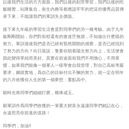
以後我們生活的方方面面，我們以後的刻苦學習，我們以後的吃
飯睡覺，站隊集合，衛生内務等都應該牢牢的把這些優秀品質傳
承下來，不能讓我們的軍訓失去價值。
接下來九年級的學習生活會是對同學們的另一種考驗。由于九年
級剛剛開始，你們對前程還有的會迷茫無措，不知做出什麽樣的
努力。軍訓過後我們是否已經有豁然開朗的感覺，是否已經找到
了努力的方向？向日葵說，隻要你朝着陽光努力向上，生活便會
因此變得單純而美好。其實在前途面前我們不用擔心，不用畏
懼，如果我們能像一個軍人一樣學會自我管理，對自己高标準嚴
要求，腳踏實地，爲自己的目标付出不懈的努力，就一定在明年
的六月收獲你人生的第一個夢想：重點高中。
願時光将同學們細細打磨，雕琢成玉。
願軍訓作爲同學們收獲的一筆重大财富永遠讓同學們銘記在心，
永遠照亮你前進的道路！
同學們，加油!!