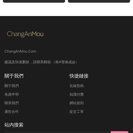
ChangAnMou.Com
建議及快速删除，請聯系郵箱 （将#替換成@）
關于我們
快捷鏈接
關于我們
在線投稿
免責申明
知識付費
聯系我們
網站規則
廣告合作
提交工單
站内搜索