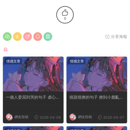
0
分享海報
猜你喜歡
情感文章
情感文章
一個人委屈到哭的句子 虐心到
很甜很撩的句子 撩到小鹿亂撞
讓人流淚的文案
腿軟的文案
網友投稿
網友投稿
2026-04-08
2026-04-07