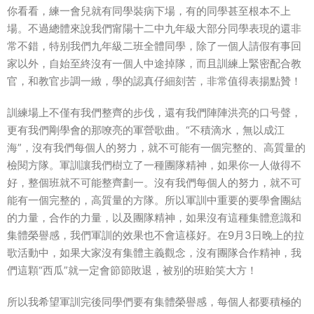
你看看，練一會兒就有同學裝病下場，有的同學甚至根本不上
場。不過總體來說我們甯陽十二中九年級大部分同學表現的還非
常不錯，特别我們九年級二班全體同學，除了一個人請假有事回
家以外，自始至終沒有一個人中途掉隊，而且訓練上緊密配合教
官，和教官步調一緻，學的認真仔細刻苦，非常值得表揚點贊！
訓練場上不僅有我們整齊的步伐，還有我們陣陣洪亮的口号聲，
更有我們剛學會的那嘹亮的軍營歌曲。“不積滴水，無以成江
海”，沒有我們每個人的努力，就不可能有一個完整的、高質量的
檢閱方隊。軍訓讓我們樹立了一種團隊精神，如果你一人做得不
好，整個班就不可能整齊劃一。沒有我們每個人的努力，就不可
能有一個完整的，高質量的方隊。所以軍訓中重要的要學會團結
的力量，合作的力量，以及團隊精神，如果沒有這種集體意識和
集體榮譽感，我們軍訓的效果也不會這樣好。在9月3日晚上的拉
歌活動中，如果大家沒有集體主義觀念，沒有團隊合作精神，我
們這顆“西瓜”就一定會節節敗退，被别的班贻笑大方！
所以我希望軍訓完後同學們要有集體榮譽感，每個人都要積極的