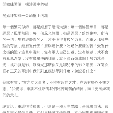
開始練習做一棵沙漠中的樹
開始練習成一朵峭壁上的花
每一個繁花似錦，都是經曆了暗濤洶湧；每一個鮮豔奪目，都是
經曆了風雨無阻；每一個風光無限，都是經曆了黯然傷神。所有
的一切，隻有經曆過的人，才更懂得背後的力量。而軍人那種光
豔的背後，經曆過什麽？磨砺過什麽？吃過什麽樣的苦？受過什
麽樣的難？這其中滋味，隻有軍人自己知道。沒有煉獄，就不會
有鳳凰涅槃，沒有魔鬼般的訓練，就不會百煉成鋼！努力就是
光，成功就是影。沒有光那麽你又是哪兒來的影？那麽，在這次
僅有三天的軍訓中我們到底應該學到什麽？銘記着什麽？
蘇轼有雲：“古之立大事者，不惟有超世之才，亦必有堅忍不拔之
志。”我覺得，軍訓不但培養我們吃苦耐勞的精神，而且更磨練我
們的意志。
說實話，軍訓很苦很累，但這是一種人生體驗，是戰勝自我、鍛
煉意志的最佳良機。在烈日酷暑下的曝曬，不少同學皮膚變成黑