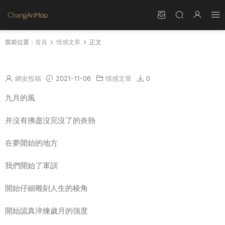
當前位置：
首頁
情感文章
正文
軍訓勵志正能量的句子 關于軍訓的詩句有哪些
網友投稿
2021-11-06
情感文章
0
九月的風
并沒有拂盡沒完沒了的炎熱
在夢開始的地方
我們開始了軍訓
開始仔細雕刻人生的棱角
開始認真淬煉歲月的強度