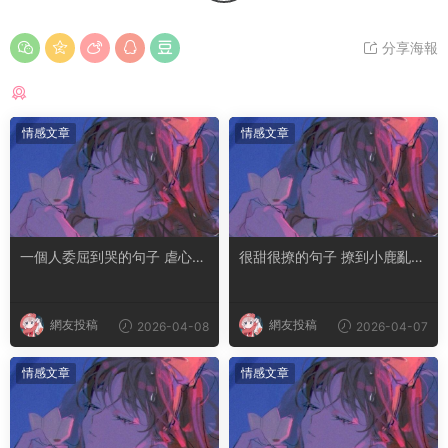
分享海報
猜你喜歡
情感文章
情感文章
一個人委屈到哭的句子 虐心到
很甜很撩的句子 撩到小鹿亂撞
讓人流淚的文案
腿軟的文案
網友投稿
網友投稿
2026-04-08
2026-04-07
情感文章
情感文章