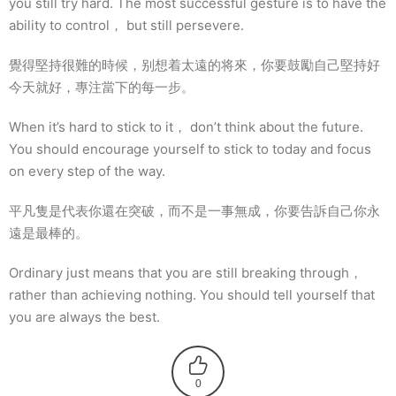
you still try hard. The most successful gesture is to have the
ability to control， but still persevere.
覺得堅持很難的時候，别想着太遠的将來，你要鼓勵自己堅持好
今天就好，專注當下的每一步。
When it’s hard to stick to it， don’t think about the future.
You should encourage yourself to stick to today and focus
on every step of the way.
平凡隻是代表你還在突破，而不是一事無成，你要告訴自己你永
遠是最棒的。
Ordinary just means that you are still breaking through，
rather than achieving nothing. You should tell yourself that
you are always the best.
0