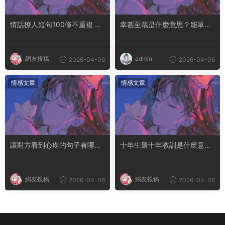
情話撩人短句100條不重複 土
幸甚至哉是什麽意思？能單獨
味情話撩人長句
用嗎
網友投稿
admin
2026-04-06
2026-04-06
情感文章
情感文章
讓對方看到心疼的句子有哪
十年生聚十年教訓是什麽意思
些？句句都是淚點
成語典故出自哪裏
網友投稿
網友投稿
2026-04-06
2026-04-06