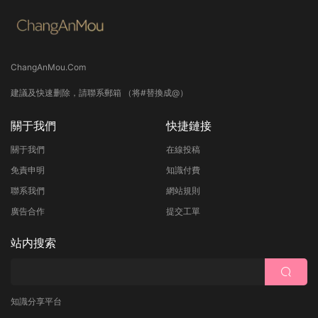
ChangAnMou.Com
建議及快速删除，請聯系郵箱 （将#替換成@）
關于我們
快捷鏈接
關于我們
在線投稿
免責申明
知識付費
聯系我們
網站規則
廣告合作
提交工單
站内搜索
知識分享平台