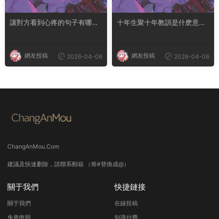
讓對方看到心疼的句子有哪
十年生聚十年教訓是什麽意思
些？句句都是淚點
成語典故出自哪裏
網友投稿
網友投稿
2026-04-06
2026-04-06
ChangAnMou.Com
建議及快速删除，請聯系郵箱 （将#替換成@）
關于我們
快捷鏈接
關于我們
在線投稿
免責申明
知識付費