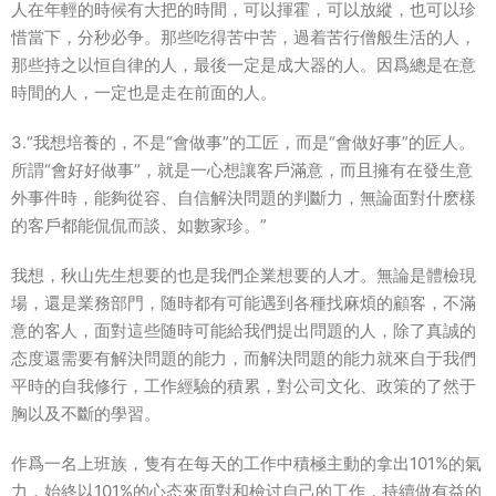
人在年輕的時候有大把的時間，可以揮霍，可以放縱，也可以珍
惜當下，分秒必争。那些吃得苦中苦，過着苦行僧般生活的人，
那些持之以恒自律的人，最後一定是成大器的人。因爲總是在意
時間的人，一定也是走在前面的人。
3.“我想培養的，不是“會做事”的工匠，而是“會做好事”的匠人。
所謂“會好好做事”，就是一心想讓客戶滿意，而且擁有在發生意
外事件時，能夠從容、自信解決問題的判斷力，無論面對什麽樣
的客戶都能侃侃而談、如數家珍。”
我想，秋山先生想要的也是我們企業想要的人才。無論是體檢現
場，還是業務部門，随時都有可能遇到各種找麻煩的顧客，不滿
意的客人，面對這些随時可能給我們提出問題的人，除了真誠的
态度還需要有解決問題的能力，而解決問題的能力就來自于我們
平時的自我修行，工作經驗的積累，對公司文化、政策的了然于
胸以及不斷的學習。
作爲一名上班族，隻有在每天的工作中積極主動的拿出101%的氣
力，始終以101%的心态來面對和檢讨自己的工作，持續做有益的