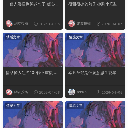
一個人委屈到哭的句子 虐心到
很甜很撩的句子 撩到小鹿亂撞
讓人流淚的文案
腿軟的文案
網友投稿
網友投稿
2026-04-08
2026-04-07
情感文章
情感文章
情話撩人短句100條不重複 土
幸甚至哉是什麽意思？能單獨
味情話撩人長句
用嗎
網友投稿
admin
2026-04-06
2026-04-06
情感文章
情感文章