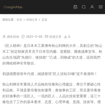
當前位置：
首頁
情感文章
正文
讀匠人精神的心得體會 匠人精神讀後感
網友投稿
2021-11-05
情感文章
0
《匠人精神》是日本木工業傳奇秋山利輝的大作，其創立的“秋山
木工”的定制家具常見于日本宮内廳、迎賓館、國會議事堂等。秋
山先生強調“先德行，後技能” “己成，則物成”的大道，這與我們
的傳統精神非常吻合。
初讀感覺很有年代感，細讀發現“匠人須知30條”從不會過時！
秋山利輝非常重視人才品格的培養和心理建設，專注于磨砺心性
和品格。不僅是要培養技術優秀，會做事的工匠，而且要培養會
好好做事的一流匠人。一流的匠人，人品比技術更重要，這三十
條包含了工作的基本要求、态度、心理準備、意識、技術等。禮