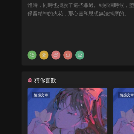
體時，同時也擺脫了這些罪過。到那個時候，
保留精神的火花，那心靈和思想無法揣摩的。
猜你喜歡
情感文章
情感文章