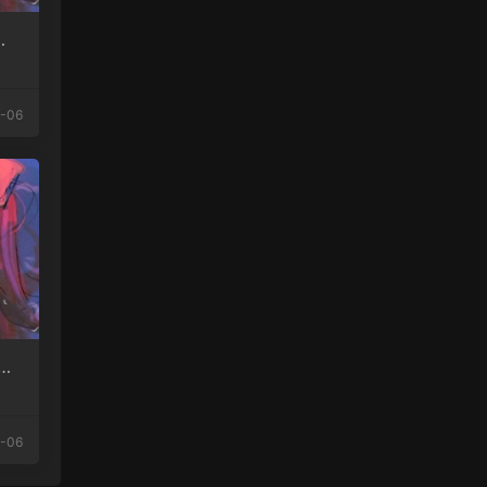
味
-06
成
-06