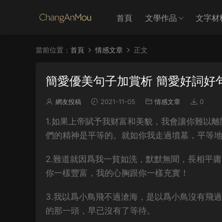
首頁
文學作品
文字材
當前位置：
首頁
情感文章
正文
簡愛優美句子加賞析 簡愛好詞好
網友投稿
2021-11-05
情感文章
0
1.如果上帝賦予我财富和美貌，我會讓你難以
們的精神是平等的。就如你我走過墳墓，平等
2.難道就因爲我一貧如洗，默默無聞，長相平
你一樣豐富，我的心胸跟你一樣充實！
3.我以爲小鳥飛不過滄海，是以爲小鳥沒有飛
的那一頭，早已沒有了等待。