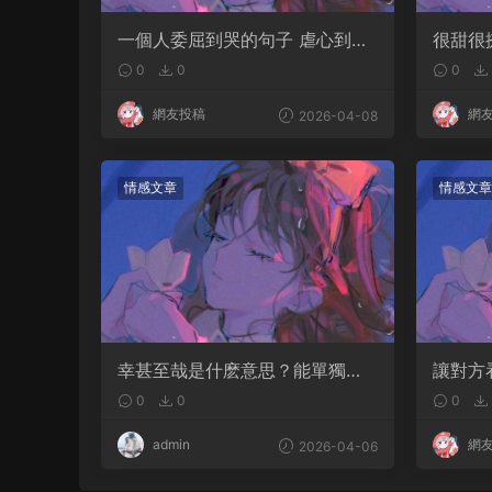
一個人委屈到哭的句子 虐心到讓
很甜很
人流淚的文案
軟的文
0
0
0
網友投稿
網
2026-04-08
情感文章
情感文章
幸甚至哉是什麽意思？能單獨用
讓對方
嗎
句句都
0
0
0
admin
網
2026-04-06