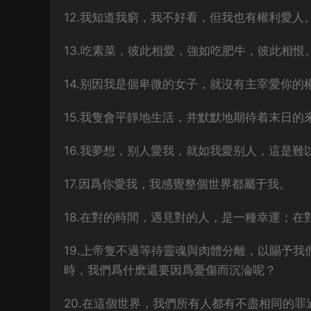
12.我知道我窮，我不好看，但我也有權利愛人
13.吃素菜，彼此相愛，強如吃肥牛，彼此相恨
14.别因我是個卑微的女子，就沒有主宰愛你的
15.我隻會平靜地生活，并默默地期待着末日的
16.我夢想，别人愛我，就如我愛别人，這是難
17.因爲你愛我，我感覺整個世界都屬于我。
18.在對的時間，遇見對的人，是一種幸運；
19.上帝隻不過等待靈魂與肉體分離，以賜予
時，我們爲什麽還要因爲憂傷而沉淪呢？
20.在這個世界，我們所有人都有不盡相同的