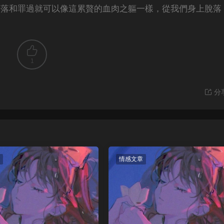
堕落和罪過就可以像這累贅的血肉之軀一樣，從我們身上脫落
1
分
情感文章