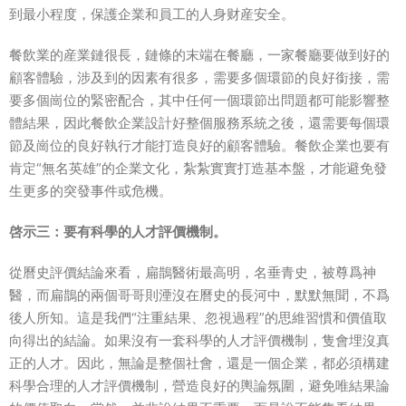
到最小程度，保護企業和員工的人身财産安全。
餐飲業的産業鏈很長，鏈條的末端在餐廳，一家餐廳要做到好的
顧客體驗，涉及到的因素有很多，需要多個環節的良好銜接，需
要多個崗位的緊密配合，其中任何一個環節出問題都可能影響整
體結果，因此餐飲企業設計好整個服務系統之後，還需要每個環
節及崗位的良好執行才能打造良好的顧客體驗。餐飲企業也要有
肯定“無名英雄”的企業文化，紮紮實實打造基本盤，才能避免發
生更多的突發事件或危機。
啓示三：要有科學的人才評價機制。
從曆史評價結論來看，扁鵲醫術最高明，名垂青史，被尊爲神
醫，而扁鵲的兩個哥哥則湮沒在曆史的長河中，默默無聞，不爲
後人所知。這是我們“注重結果、忽視過程”的思維習慣和價值取
向得出的結論。如果沒有一套科學的人才評價機制，隻會埋沒真
正的人才。因此，無論是整個社會，還是一個企業，都必須構建
科學合理的人才評價機制，營造良好的輿論氛圍，避免唯結果論