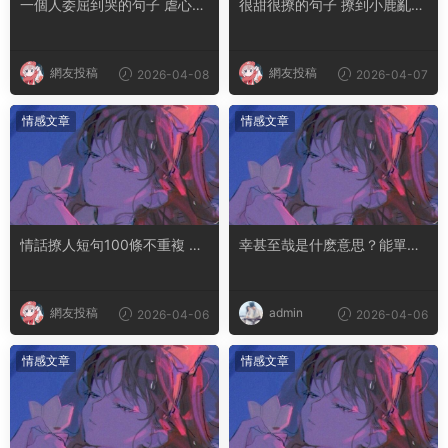
一個人委屈到哭的句子 虐心到
很甜很撩的句子 撩到小鹿亂撞
讓人流淚的文案
腿軟的文案
網友投稿
網友投稿
2026-04-08
2026-04-07
情感文章
情感文章
情話撩人短句100條不重複 土
幸甚至哉是什麽意思？能單獨
味情話撩人長句
用嗎
網友投稿
admin
2026-04-06
2026-04-06
情感文章
情感文章