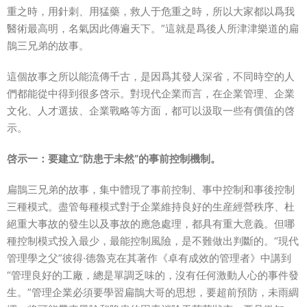
重之時，用針刺、用猛藥，救人于危重之時，所以大家都以爲我
醫術最高明，名氣因此傳遍天下。”這就是爲後人所津津樂道的扁
鵲三兄弟的故事。
這個故事之所以能流傳千古，是因爲其發人深省，不同時空的人
們都能從中得到很多啓示。對現代企業而言，在企業管理、企業
文化、人才選拔、企業戰略等方面，都可以汲取一些有價值的啓
示。
啓示一：要建立“防患于未然”的事前控制機制。
扁鵲三兄弟的故事，集中體現了事前控制、事中控制和事後控制
三種模式。盡管每種模式對于企業維持良好的生産經營秩序、杜
絕重大事故的發生以及事故的應急處理，都具有重大意義。但哪
種控制模式投入最少，最能控制風險，是不難做出判斷的。“現代
管理學之父”彼得·德魯克在其著作《卓有成效的管理者》中講到
“管理良好的工廠，總是單調乏味的，沒有任何激動人心的事件發
生。”管理企業必須要學習扁鵲大哥的思想，要超前預防，未雨綢