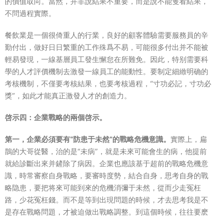
的價值取向。當然，并非說結果不重要，而是說不能隻看結果，
不問過程實際。
餐飲業是一個很倚重人的行業，良好的顧客體驗需要服務員的辛
勤付出，做好日日繁重的工作殊爲不易，可能很多付出并不能被
輕易發現，一線基層員工發生懈怠在所難免。因此，特别需要科
學的人才評價機制去激發一線員工的能動性。要制定細緻明确的
考核機制，不僅要考核結果，也要考核過程，“寸功必記，寸功必
獎”，如此才能真正激發人才的創造力。
啓示四：企業戰略的兩個啓示。
第一，企業必須要有“防患于未然”的戰略危機意識。
實際上，扁
鵲的大哥從醫，治的是“未病”，就是未來可能會生的病，他提前
就給診斷出來并鏟除了病因。企業也應該基于超前的戰略危機意
識，時常審察自身戰略，要審時度勢，結合自身，思考自身的戰
略隐患，要把将來可能到來的危機消彌于未然，從而少走冤枉
路，少花冤枉錢。而不是等到出現問題的時候，才去思考我是不
是存在戰略問題，才被迫做出戰略調整。到這個時候，往往要麽