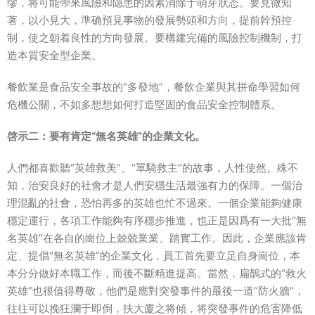
缪，将可能帶來風險和隐患的因素消除于萌芽狀态。要見微知
著，以小見大，準确預見事物的發展勢頭和方向，提前幹預控
制，使之朝着良性的方向發展。要構建完備的風險控制機制，打
造本質安全型企業。
餐飲業是食品安全事故的“多發地”，餐飲企業與其拼命學習如何
危機公關，不如多想想如何打造堅固的食品安全控制體系。
啓示二：要有肯定“無名英雄”的企業文化。
人們都喜歡聽“英雄救美”、“單騎救主”的故事，人性使然。殊不
知，治安良好的社會才是人們安穩生活最強有力的保障。一個治
理混亂的社會，恐怕再多的英雄也忙不過來。一個企業能夠健康
穩定運行，各項工作能夠有序穩步推進，也正是因爲有一大批“無
名英雄”在各自的崗位上兢兢業業、踏實工作。因此，企業應該肯
定、提倡“無名英雄”的企業文化，員工首先要立足自身崗位，本
本分分做好本職工作，而後不斷精進提高。當然，扁鵲式的“救火
英雄”也很值得尊敬，他們是應對突發事件的最後一道“防火牆”，
往往可以挽狂瀾于即倒，扶大廈之将傾，将突發事件的危害降低