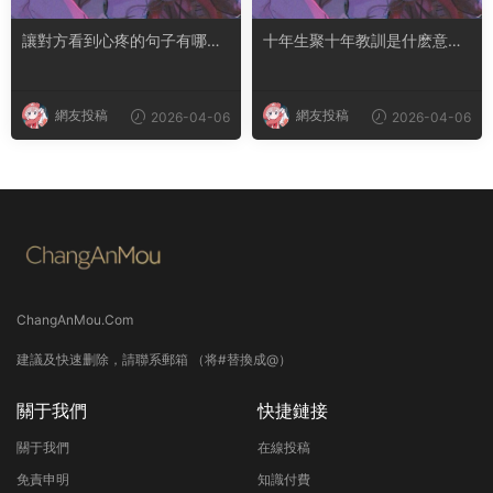
讓對方看到心疼的句子有哪
十年生聚十年教訓是什麽意思
些？句句都是淚點
成語典故出自哪裏
網友投稿
網友投稿
2026-04-06
2026-04-06
ChangAnMou.Com
建議及快速删除，請聯系郵箱 （将#替換成@）
關于我們
快捷鏈接
關于我們
在線投稿
免責申明
知識付費