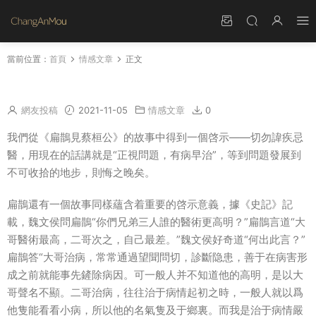
當前位置：
首頁
情感文章
正文
扁鵲三兄弟的故事 三兄弟的故事講述了什麽道理
網友投稿
2021-11-05
情感文章
0
我們從《扁鵲見蔡桓公》的故事中得到一個啓示——切勿諱疾忌
醫，用現在的話講就是“正視問題，有病早治”，等到問題發展到
不可收拾的地步，則悔之晚矣。
扁鵲還有一個故事同樣蘊含着重要的啓示意義，據《史記》記
載，魏文侯問扁鵲“你們兄弟三人誰的醫術更高明？”扁鵲言道“大
哥醫術最高，二哥次之，自己最差。”魏文侯好奇道“何出此言？”
扁鵲答“大哥治病，常常通過望聞問切，診斷隐患，善于在病害形
成之前就能事先鏟除病因。可一般人并不知道他的高明，是以大
哥聲名不顯。二哥治病，往往治于病情起初之時，一般人就以爲
他隻能看看小病，所以他的名氣隻及于鄉裏。而我是治于病情嚴