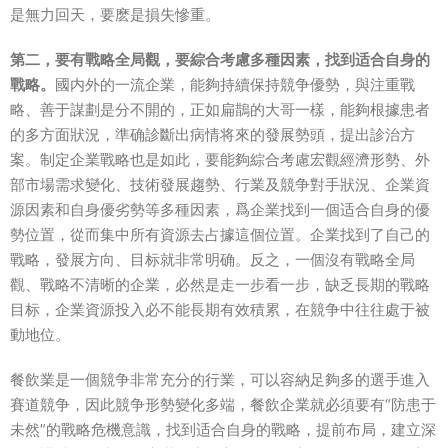
是無力回天，要麽是損失慘重。
第二，要有戰略全局觀，要綜合考慮多種因素，找到适合自身的
戰略。
國内外的一流企業，能夠持續保持競争優勢，與注重戰
略、善于謀劃是分不開的，正如扁鵲的大哥一樣，能夠根據患者
的多方面狀況，準确診斷出病情将來的發展勢頭，提出診治方
案。制定企業戰略也是如此，要能夠綜合考慮宏觀經濟形勢、外
部市場需求變化、技術發展趨勢、行業及競争對手狀況、企業資
源因素和自身優劣勢等多種因素，爲企業找到一個适合自身的優
勢位置，從而集中所有資源去占據這個位置。企業找到了自己的
戰略，發展方向、目标就非常明确。反之，一個沒有戰略全局
觀、戰略不清晰的企業，必然是走一步看一步，缺乏長期的戰略
目标，企業資源投入必不能長期有效積累，在競争中往往處于被
動地位。
餐飲業是一個競争非常充分的行業，可以容納足夠多的選手進入
賽道競争，因此競争形勢變化多端，餐飲企業就必須要有“防患于
未然”的戰略危機意識，找到适合自身的戰略，提前布局，建立深