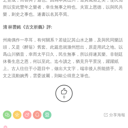
所以安此豐年之樂者，幸生無事之時也。夫宣上恩德，以與民共
樂，刺史之事也。遂書以名其亭焉。
清 林雲銘《古文析義》評:
州南偶作一亭耳，有何關系？若徒記其山水之勝，及與民同樂話
頭，又是《醉翁》舊套。此篇忽就滁州想出，原是用武之地。以
爲山川猶昔，幸而太平日久，民生無事，所以得遂其樂。非朝廷
休養生息之恩，何以至此。迄今讀之，猶見升平景況，躍躍紙
上。古人往往于小題目中，做出大文字，端非後人所能措手。若
文之流動婉秀，雲委波屬，則歐公得意之筆也。
0
分享海報
猜你喜歡