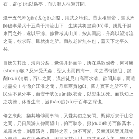
石，辟(pì)地以爲亭，而與滁人往遊其間。
滁于五代幹(gān)戈(gē)之際，用武之地也。昔太祖皇帝，嘗以周
師破李景兵十五萬于清流山下，生擒其将皇甫(fǔ)晖、姚鳳于滁
東門之外，遂以平滁。修嘗考其山川，按其圖記，升高以望清流
之關，欲求晖、鳳就擒之所。而故老皆無在也，蓋天下之平久
矣。
自唐失其政，海内分裂，豪傑并起而争，所在爲敵國者，何可勝
(shēng)數？及宋受天命，聖人出而四海一。向之憑恃險阻，鏟
削(xuē)消磨，百年之間，漠然徒見山高而水清。欲問其事，而遺
老盡矣！今滁介江淮之間，舟車商賈(gǔ)、四方賓客之所不至，
民生不見外事，而安于畎(quǎn)畝衣食，以樂生送死。而孰知上
之功德，休養生息，涵(hán)煦(xù)于百年之深也。
修之來此，樂其地僻而事簡，又愛其俗之安閑。既得斯泉于山谷
之間，乃日與滁人仰而望山，俯而聽泉。掇(duō)幽芳而蔭喬木，
風霜冰雪，刻露清秀，四時之景，無不可愛。又幸其民樂其歲物
之豐成，而喜與予遊也。因爲本其山川，道其風俗之美，使民知