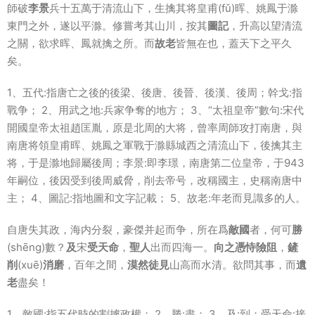
師破
李景
兵十五萬于清流山下，生擒其将皇甫(fǔ)晖、姚鳳于滁
東門之外，遂以平滁。修嘗考其山川，按其
圖記
，升高以望清流
之關，欲求晖、鳳就擒之所。而
故老
皆無在也，蓋天下之平久
矣。
1、五代:指唐亡之後的後梁、後唐、後晉、後漢、後周；幹戈:指
戰争； 2、用武之地:兵家争奪的地方； 3、“太祖皇帝”數句:宋代
開國皇帝太祖趙匡胤，原是北周的大将，曾率周師攻打南唐，與
南唐将領皇甫晖、姚鳳之軍戰于滁縣城西之清流山下，後擒其主
将，于是滁地歸屬後周；李景:即李璟，南唐第二位皇帝，于943
年嗣位，後因受到後周威脅，削去帝号，改稱國主，史稱南唐中
主； 4、圖記:指地圖和文字記載； 5、故老:年老而見識多的人。
自唐失其政，海内分裂，豪傑并起而争，所在爲
敵國
者，何可
勝
(shēng)數？
及
宋
受天命
，
聖人
出而四海一。
向之憑恃險阻
，
鏟
削
(xuē)
消磨
，百年之間，
漠然徒見
山高而水清。欲問其事，而
遺
老
盡矣！
1、敵國:指五代時的割據政權； 2、勝:盡； 3、及:到；受天命:接