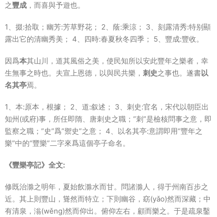
之
豐成
，而喜與予遊也。
1、掇:拾取；幽芳:芳草野花； 2、蔭:乘涼； 3、刻露清秀:特别顯
露出它的清幽秀美； 4、四時:春夏秋冬四季； 5、豐成:豐收。
因爲
本
其山川，道其風俗之美，使民知所以安此豐年之樂者，幸
生無事之時也。夫宣上恩德，以與民共樂，
刺史
之事也。遂書
以
名其亭
焉。
1、本:原本，根據； 2、道:叙述； 3、刺史:官名，宋代以朝臣出
知州(或府)事，所任即隋、唐刺史之職；”刺”是檢核問事之意，即
監察之職；”史”爲”禦史”之意； 4、以名其亭:意謂即用“豐年之
樂”中的“豐樂”二字來爲這個亭子命名。
《豐樂亭記》全文:
修既治滁之明年，夏始飲滁水而甘。問諸滁人，得于州南百步之
近。其上則豐山，聳然而特立；下則幽谷，窈(yǎo)然而深藏；中
有清泉，滃(wěng)然而仰出。俯仰左右，顧而樂之。于是疏泉鑿