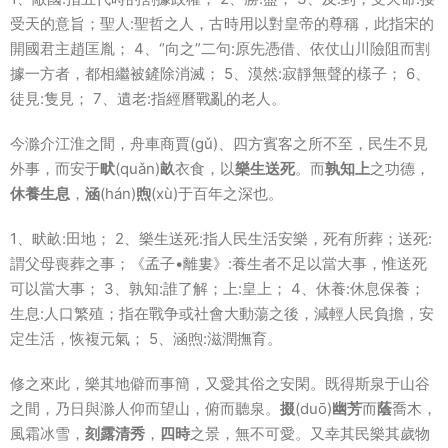
受天的意旨；聖人:聖哲之人，古時用以對皇帝的尊稱，此指宋的
開國君主趙匡胤； 4、“向之”二句:原先憑借、依仗山川險阻而割
據一方者，都相繼被鏟除消滅； 5、漠然:寂靜無聲的樣子； 6、
徒見:隻見； 7、遺老:指經曆戰亂的老人。
今滁介江淮之間，舟車商賈(gǔ)、四方賓客之所不至，民生不見
外事，而安于
畎
(quǎn)
畝
衣食，以
樂生送死
。而
孰知上
之功德，
休養生息
，
涵
(hán)
煦
(xù)于百年之深也。
1、畎畝:田地； 2、樂生送死:指人民生活安樂，死有所葬；送死:
謂父母喪葬之事；《孟子•離婁》:養生者不足以當大事，惟送死
可以當大事； 3、孰知:誰了解；上:皇上； 4、休養:休息保養；
生息:人口繁殖；指在戰争或社會大動蕩之後，減輕人民負擔，安
定生活，恢複元氣； 5、涵煦:滋潤撫育。
修之來此，樂其地僻而事簡，又愛其俗之安閑。既得斯泉于山谷
之間，乃日與滁人仰而望山，俯而聽泉。
掇
(duō)
幽芳
而
蔭
喬木，
風霜冰雪，
刻露清秀
，
四時
之景，無不可愛。又幸其民樂其歲物