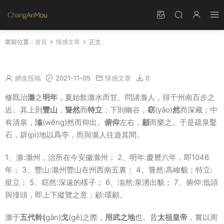
當前位置：
首頁
情感文章
正文
豐樂亭記閱讀理解 豐樂亭記原文和翻譯
網友投稿
2021-11-05
情感文章
0
修既治
滁
之
明年
，夏始飲滁水而甘。問諸滁人，得于州南百步之
近。其上則
豐山
，
聳然
而
特立
；下則幽谷，
窈
(yǎo)
然
而深藏；中
有清泉，
滃
(wěng)然而仰出。
俯仰
左右，
顧
而樂之。于是疏泉鑿
石，辟(pì)地以爲亭，而與滁人往遊其間。
1、滁:滁州，治所在今安徽滁州； 2、明年:慶曆六年，即1046
年； 3、豐山:滁州豐山在州西南五裏； 4、聳然:高峻貌；特立:
挺立； 5、窈然:深遠的樣子； 6、滃然:泉湧出貌； 7、俯仰:低頭
與擡頭，即上下縱覽之意；顧:環顧。
滁于
五代幹(
gān)
戈
(gē)之際，
用武之地
也。昔
太祖皇帝
，嘗以周