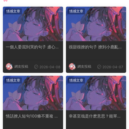
情感文章
情感文章
一個人委屈到哭的句子 虐心到
很甜很撩的句子 撩到小鹿亂撞
讓人流淚的文案
腿軟的文案
網友投稿
網友投稿
2026-04-08
2026-04-07
情感文章
情感文章
情話撩人短句100條不重複 土
幸甚至哉是什麽意思？能單獨
味情話撩人長句
用嗎