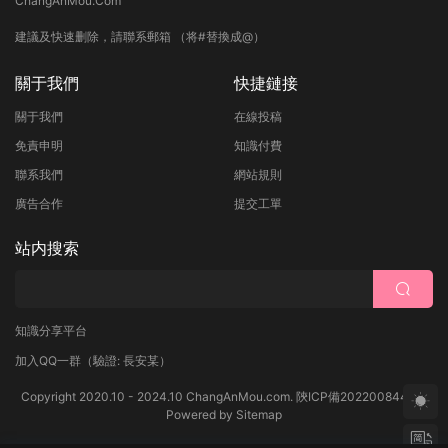
ChangAnMou.Com
建議及快速删除，請聯系郵箱 （将#替換成@）
關于我們
快捷鏈接
關于我們
在線投稿
免責申明
知識付費
聯系我們
網站規則
廣告合作
提交工單
站内搜索
知識分享平台
加入QQ一群
（驗證: 長安某）
Copyright 2020.10 - 2024.10 ChangAnMou.com.
陝ICP備2022008444号
Powered by
Sitemap