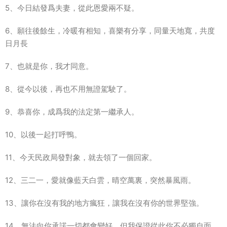
5、今日結發爲夫妻，從此恩愛兩不疑。
6、願往後餘生，冷暖有相知，喜樂有分享，同量天地寬，共度
日月長
7、也就是你，我才同意。
8、從今以後，再也不用無證駕駛了。
9、恭喜你，成爲我的法定第一繼承人。
10、以後一起打呼鴨。
11、今天民政局發對象，就去領了一個回家。
12、三二一，愛就像藍天白雲，晴空萬裏，突然暴風雨。
13、讓你在沒有我的地方瘋狂，讓我在沒有你的世界堅強。
14、無法向你承諾一切都會變好，但我保證從此你不必獨自面