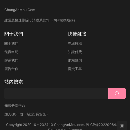
ChangAnMou.Com
建議及快速删除，請聯系郵箱 （将#替換成@）
關于我們
快捷鏈接
關于我們
在線投稿
免責申明
知識付費
聯系我們
網站規則
廣告合作
提交工單
站内搜索
知識分享平台
加入QQ一群
（驗證: 長安某）
Copyright 2020.10 - 2024.10 ChangAnMou.com.
陝ICP備2022008444号
Powered by
Sitemap