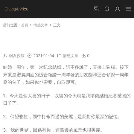
當前位置：
首頁
情感文章
正文
适合領證一周年發的文案 适合領證一周年發的朋
友圈句子
網友投稿
2021-11-04
情感文章
0
結婚一周年，第一次紀念結婚，話不多說了，直接上狗糧。接下
來就是蜜裏調油的适合領證一周年發的朋友圈和适合領證一周年
發的句子，如果你也需要，自取即可。
1、今天是個大喜的日子，以後的今天就是我準備結婚紀念禮物的
日子了。
2、仰望彩虹，雨中打傘而過的美麗，是我對你最深的記憶。
3、我的世界，因爲有你，連路邊的風景也很美麗。