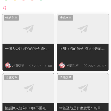
猜你喜歡
情感文章
情感文章
一個人委屈到哭的句子 虐心到
很甜很撩的句子 撩到小鹿亂撞
讓人流淚的文案
腿軟的文案
網友投稿
網友投稿
2026-04-08
2026-04-07
情感文章
情感文章
情話撩人短句100條不重複 土
幸甚至哉是什麽意思？能單獨