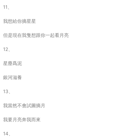
11、
我想給你摘星星
但是現在我隻想跟你一起看月亮
12、
星塵爲泥
銀河滋養
13、
我當然不會試圖摘月
我要月亮奔我而來
14、