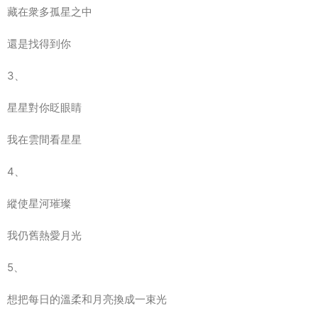
藏在衆多孤星之中
還是找得到你
3、
星星對你眨眼睛
我在雲間看星星
4、
縱使星河璀璨
我仍舊熱愛月光
5、
想把每日的溫柔和月亮換成一束光