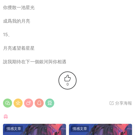
你攪散一池星光
成爲我的月亮
15、
月亮遙望着星星
說我期待在下一個銀河與你相遇
0
分享海報
猜你喜歡
情感文章
情感文章