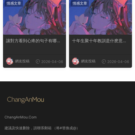
情感文章
情感文章
讓對方看到心疼的句子有哪
十年生聚十年教訓是什麽意思
些？句句都是淚點
成語典故出自哪裏
網友投稿
網友投稿
2026-04-06
2026-04-06
ChangAnMou.Com
建議及快速删除，請聯系郵箱 （将#替換成@）