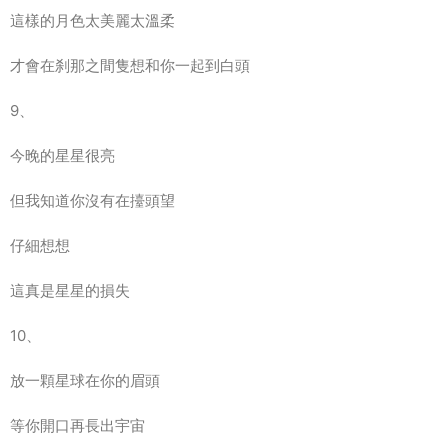
這樣的月色太美麗太溫柔
才會在刹那之間隻想和你一起到白頭
9、
今晚的星星很亮
但我知道你沒有在擡頭望
仔細想想
這真是星星的損失
10、
放一顆星球在你的眉頭
等你開口再長出宇宙