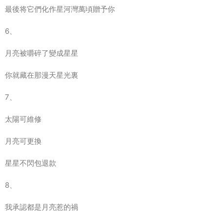
最後将它們化作星河灣萬頃贈予你
6、
月亮被嚼碎了變成星星
你就藏在那漫天星光裏
7、
太陽可維修
月亮可更換
星星不閃包退款
8、
我承認都是月亮惹的禍