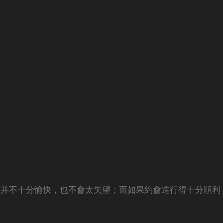
程并不十分愉快，也不會太失望；而如果約會進行得十分順利