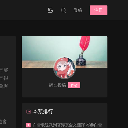
登錄
注冊
是能
是很
網友投稿
作者
會聊
本類排行
他會
白雪歌送武判官歸京全文翻譯 岑參白雪
1