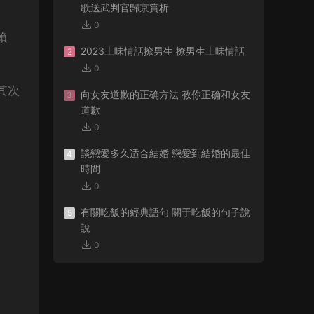
歌送武判官歸京賞析
0
賴
2023土味情話撩男生 撩男生土味情話
2
0
其次
向女友道歉的正确方法 教你正确和女友
3
道歉
0
談戀愛多久适合結婚 戀愛到結婚的最佳
4
時間
0
有關吃飯的經典語句 關于吃飯的句子說
5
說
0