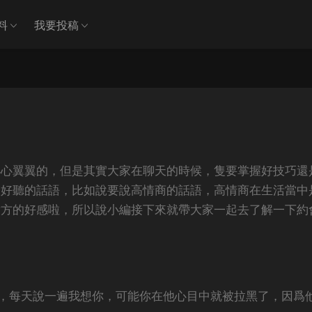
料
我要投稿
小心翼翼的，但是其實大家在聊天的時候，隻要掌握好技巧還
說好聽的話語，比如說要說高情商的話語，高情商在生活當中
對方的好感啦，所以說小編接下來就帶大家一起去了解一下約
的，每天說一遍我想你，可能你在他心目中就被拉黑了，因爲