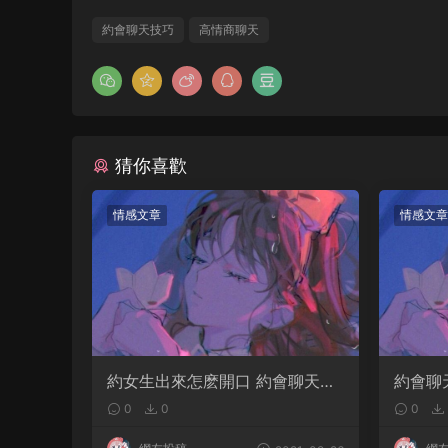
約會聊天技巧
高情商聊天
猜你喜歡
情感文章
情感文章
約女生出來怎麽開口 約會聊天怎
約會聊
麽聊
聊
0
0
0