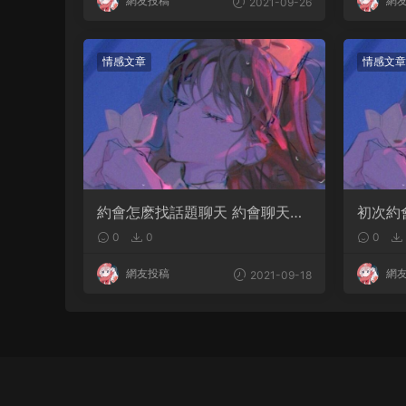
網友投稿
網
2021-09-26
情感文章
情感文章
約會怎麽找話題聊天 約會聊天怎
初次約
麽聊
麽聊
0
0
0
網友投稿
網
2021-09-18