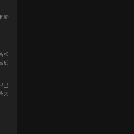
個能
當和
當然
果已
爲大